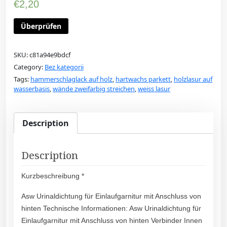
€
2,20
Überprüfen
SKU:
c81a94e9bdcf
Category:
Bez kategorii
Tags:
hammerschlaglack auf holz
,
hartwachs parkett
,
holzlasur auf
wasserbasis
,
wände zweifarbig streichen
,
weiss lasur
Description
Description
Kurzbeschreibung *
Asw Urinaldichtung für Einlaufgarnitur mit Anschluss von
hinten Technische Informationen: Asw Urinaldichtung für
Einlaufgarnitur mit Anschluss von hinten Verbinder Innen