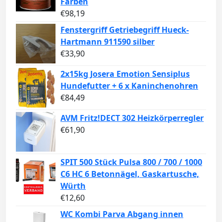
Farben
€
98,19
Fenstergriff Getriebegriff Hueck-
Hartmann 911590 silber
€
33,90
2x15kg Josera Emotion Sensiplus
Hundefutter + 6 x Kaninchenohren
€
84,49
AVM Fritz!DECT 302 Heizkörperregler
€
61,90
SPIT 500 Stück Pulsa 800 / 700 / 1000
C6 HC 6 Betonnägel, Gaskartusche,
Würth
€
12,60
WC Kombi Parva Abgang innen