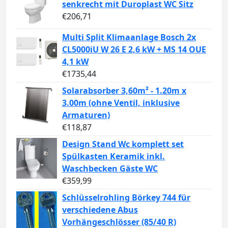
senkrecht mit Duroplast WC Sitz
€
206,71
Multi Split Klimaanlage Bosch 2x
CL5000iU W 26 E 2,6 kW + MS 14 OUE
4,1 kW
€
1735,44
Solarabsorber 3,60m² - 1.20m x
3.00m (ohne Ventil, inklusive
Armaturen)
€
118,87
Design Stand Wc komplett set
Spülkasten Keramik inkl.
Waschbecken Gäste WC
€
359,99
Schlüsselrohling Börkey 744 für
verschiedene Abus
Vorhängeschlösser (85/40 R)