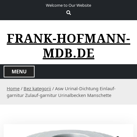
S
Welcome to Our Website
k
i
p
t
FRANK-HOFMANN-
o
c
MDB.DE
o
n
t
MENU
e
n
Home
/
Bez kategorii
/ Asw Urinal-Dichtung Einlauf-
t
garnitur Zulauf-garnitur Urinalbecken Manschette