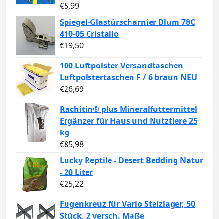
€
5,99
Spiegel-Glastürscharnier Blum 78C
410-05 Cristallo
€
19,50
100 Luftpolster Versandtaschen
Luftpolstertaschen F / 6 braun NEU
€
26,69
Rachitin® plus Mineralfuttermittel
Ergänzer für Haus und Nutztiere 25
kg
€
85,98
Lucky Reptile - Desert Bedding Natur
- 20 Liter
€
25,22
Fugenkreuz für Vario Stelzlager, 50
Stück, 2 versch. Maße