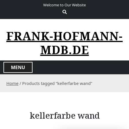
S
Welcome to Our Website
k
i
p
t
FRANK-HOFMANN-
o
c
MDB.DE
o
n
t
MENU
e
n
Home
/ Products tagged “kellerfarbe wand”
t
kellerfarbe wand