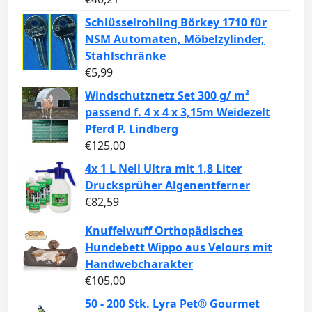
Schlüsselrohling Börkey 1710 für
NSM Automaten, Möbelzylinder,
Stahlschränke
€
5,99
Windschutznetz Set 300 g/ m²
passend f. 4 x 4 x 3,15m Weidezelt
Pferd P. Lindberg
€
125,00
4x 1 L Nell Ultra mit 1,8 Liter
Drucksprüher Algenentferner
€
82,59
Knuffelwuff Orthopädisches
Hundebett Wippo aus Velours mit
Handwebcharakter
€
105,00
50 - 200 Stk. Lyra Pet® Gourmet