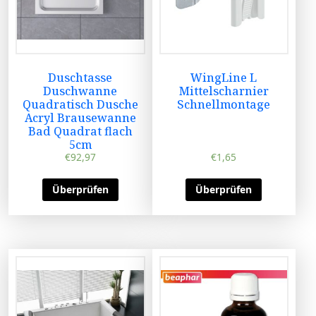
Duschtasse
WingLine L
Duschwanne
Mittelscharnier
Quadratisch Dusche
Schnellmontage
Acryl Brausewanne
Bad Quadrat flach
5cm
€
92,97
€
1,65
Überprüfen
Überprüfen