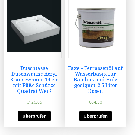
Duschtasse
Faxe – Terrassenöl auf
Duschwanne Acryl
Wasserbasis, für
Brausewanne 14 cm
Bambus und Holz
mit Füße Schürze
geeignet, 2,5 Liter
Quadrat Weiß
Dosen
€
126,05
€
64,50
Überprüfen
Überprüfen