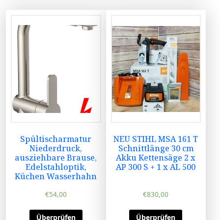
Spültischarmatur
NEU STIHL MSA 161 T
Niederdruck,
Schnittlänge 30 cm
ausziehbare Brause,
Akku Kettensäge 2 x
Edelstahloptik,
AP 300 S + 1 x AL 500
Küchen Wasserhahn
€
54,00
€
830,00
Überprüfen
Überprüfen