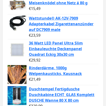
Meisenknödel ohne Netz á 80 g
€
15,49
Wattstunde® AK-12V-7909
Adapterkabel Zigarettenanzünder
auf DC7909 male
€
23,59
36 Watt LED Panel Ultra Slim
Einbauleuchte Deckenpanel
Quadrat Eckig 30x30 cm
€
29,92
Rinderdärme, 1000g
Welpenkausticks, Kausnack
€
21,49
Duschtempel Fertigdusche
Duschkabine ECHT GLAS Komplett
DUSCHE Wanne 80 X 80 cm