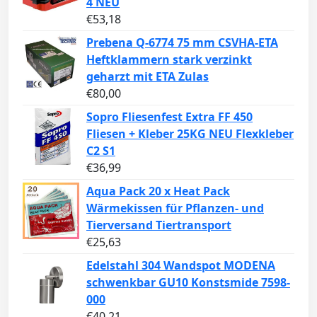
4 NEU
€
53,18
Prebena Q-6774 75 mm CSVHA-ETA
Heftklammern stark verzinkt
geharzt mit ETA Zulas
€
80,00
Sopro Fliesenfest Extra FF 450
Fliesen + Kleber 25KG NEU Flexkleber
C2 S1
€
36,99
Aqua Pack 20 x Heat Pack
Wärmekissen für Pflanzen- und
Tierversand Tiertransport
€
25,63
Edelstahl 304 Wandspot MODENA
schwenkbar GU10 Konstsmide 7598-
000
€
40,21