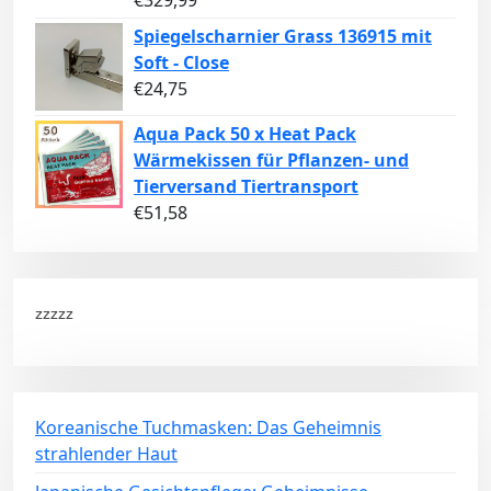
€
329,99
Spiegelscharnier Grass 136915 mit
Soft - Close
€
24,75
Aqua Pack 50 x Heat Pack
Wärmekissen für Pflanzen- und
Tierversand Tiertransport
€
51,58
zzzzz
Koreanische Tuchmasken: Das Geheimnis
strahlender Haut