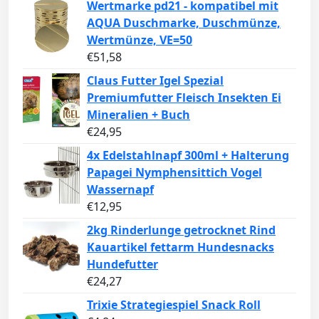
Wertmarke pd21 - kompatibel mit
AQUA Duschmarke, Duschmünze,
Wertmünze, VE=50
€
51,58
Claus Futter Igel Spezial
Premiumfutter Fleisch Insekten Ei
Mineralien + Buch
€
24,95
4x Edelstahlnapf 300ml + Halterung
Papagei Nymphensittich Vogel
Wassernapf
€
12,95
2kg Rinderlunge getrocknet Rind
Kauartikel fettarm Hundesnacks
Hundefutter
€
24,27
Trixie Strategiespiel Snack Roll