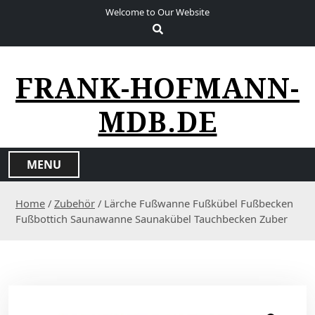
S
Welcome to Our Website
k
i
p
t
FRANK-HOFMANN-
o
c
MDB.DE
o
n
t
MENU
e
n
Home
/
Zubehör
/ Lärche Fußwanne Fußkübel Fußbecken
t
Fußbottich Saunawanne Saunakübel Tauchbecken Zuber