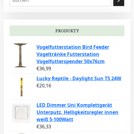
PRODUKTY
Vogelfutterstation Bird Feeder
Vogeltränke Futterstation
Vogelfutterspender 50x76cm
€
36,99
Lucky Reptile - Daylight Sun T5 24W
€
20,16
LED Dimmer Uni Komplettgerät
Unterputz, Helligkeitsregler innen
weiß 5-100Watt
€
36,33