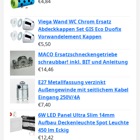
€
4,84
Viega Wand WC Chrom Ersatz
Abdeckkappen Set GIS Eco Duofix
Vorwandelement Kappen
€
5,50
MACO Ersatzschneckengetriebe
schraubbar! inkl. BIT und Anleitung
€
14,46
E27 Metallfassung verzinkt
Außengewinde mit seitlichem Kabel
Eingang 250V/4A
€
7,40
6W LED Panel Ultra Slim 14mm
Aufbau Deckenleuchte Spot Leuchte
450 lm Eckig
€
12,42