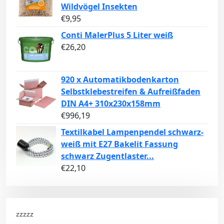
Wildvögel Insekten
€
9,95
Conti MalerPlus 5 Liter weiß
€
26,20
920 x Automatikbodenkarton
Selbstklebestreifen & Aufreißfaden
DIN A4+ 310x230x158mm
€
996,19
Textilkabel Lampenpendel schwarz-
weiß mit E27 Bakelit Fassung
schwarz Zugentlaster...
€
22,10
zzzzz