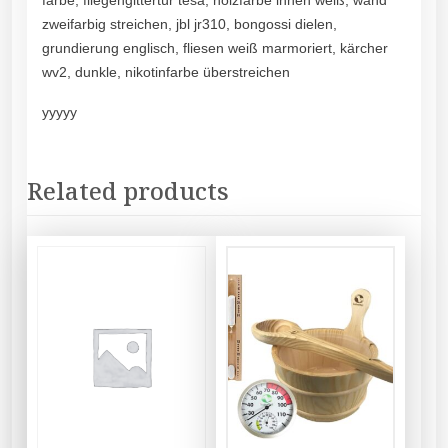
farbe, fliegengittertür tesa, holzfarbe innen weiß, wand
zweifarbig streichen, jbl jr310, bongossi dielen,
grundierung englisch, fliesen weiß marmoriert, kärcher
wv2, dunkle, nikotinfarbe überstreichen
yyyyy
Related products