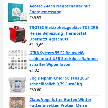
Aeotec 2-fach Nanoschalter mit
Energiemessung
€
59,53
TROTEC Elektroheizgebläse TDS 29 E
Heizer Beheizung Thermostat
Überhitzungsschutz
€
113,65
GIRA System 55 E2 Reinweiß
seidenmatt USB Steckdose Rahmen
Schalter Wippe Taster
€
1,82
5Kg Delphin Chlor 50 Tabs 20Gr.
schnelllöslich 9,79 Euro/ Kg
€
50,60
Claus Vogelfutter Garten Winter
Futter Insekten Protein Meise