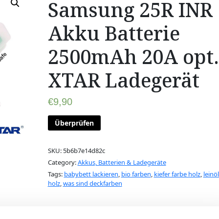
Samsung 25R INR
Akku Batterie
2500mAh 20A opt.
XTAR Ladegerät
€
9,90
Überprüfen
SKU:
5b6b7e14d82c
Category:
Akkus, Batterien & Ladegeräte
Tags:
babybett lackieren
,
bio farben
,
kiefer farbe holz
,
leinöl
holz
,
was sind deckfarben