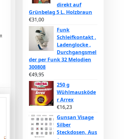
direkt auf
Grünbelag 5 L. Holzbraun
€
31,00
Funk
tt
Schleifkontakt ,
Ladenglocke ,
Durchgangsmel
der per Funk 32 Melodien
300808
€
49,95
250 g
Wühlmausköde
r Arrex
€
16,23
Gunsan Visage
Silber
Steckdosen, Aus