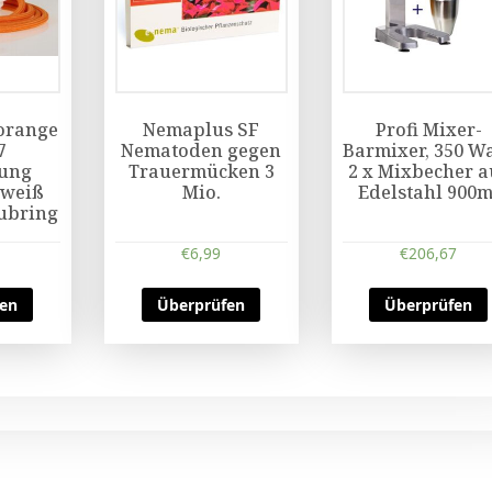
 orange
Nemaplus SF
Profi Mixer-
7
Nematoden gegen
Barmixer, 350 Wa
sung
Trauermücken 3
2 x Mixbecher a
 weiß
Mio.
Edelstahl 900m
ubring
€
6,99
€
206,67
fen
Überprüfen
Überprüfen