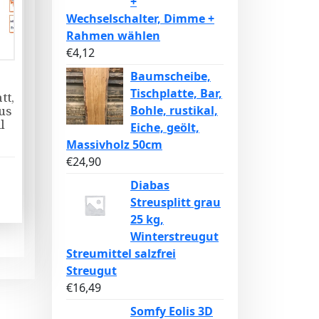
+
Wechselschalter, Dimme +
Rahmen wählen
€
4,12
Baumscheibe,
Tischplatte, Bar,
tt,
Bohle, rustikal,
us
l
Eiche, geölt,
Massivholz 50cm
€
24,90
Diabas
Streusplitt grau
25 kg,
Winterstreugut
Streumittel salzfrei
Streugut
€
16,49
Somfy Eolis 3D