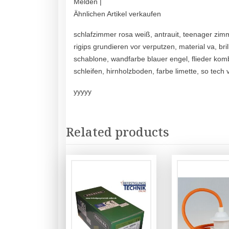
Melden |
Ähnlichen Artikel verkaufen
schlafzimmer rosa weiß, antrauit, teenager zi
rigips grundieren vor verputzen, material va, br
schablone, wandfarbe blauer engel, flieder komb
schleifen, hirnholzboden, farbe limette, so tec
yyyyy
Related products