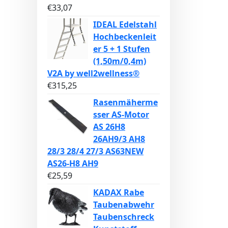
€
33,07
IDEAL Edelstahl
Hochbeckenleit
er 5 + 1 Stufen
(1,50m/0,4m)
V2A by well2wellness®
€
315,25
Rasenmäherme
sser AS-Motor
AS 26H8
26AH9/3 AH8
28/3 28/4 27/3 AS63NEW
AS26-H8 AH9
€
25,59
KADAX Rabe
Taubenabwehr
Taubenschreck