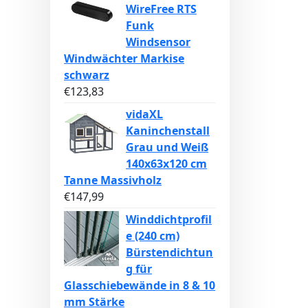
WireFree RTS
Funk
Windsensor
Windwächter Markise
schwarz
€
123,83
vidaXL
Kaninchenstall
Grau und Weiß
140x63x120 cm
Tanne Massivholz
€
147,99
Winddichtprofil
e (240 cm)
Bürstendichtun
g für
Glasschiebewände in 8 & 10
mm Stärke