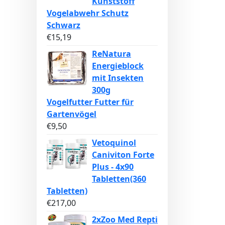
Kunststoff
Vogelabwehr Schutz
Schwarz
€
15,19
ReNatura
Energieblock
mit Insekten
300g
Vogelfutter Futter für
Gartenvögel
€
9,50
Vetoquinol
Caniviton Forte
Plus - 4x90
Tabletten(360
Tabletten)
€
217,00
2xZoo Med Repti