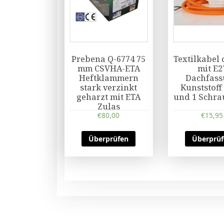
Prebena Q-6774 75
Textilkabel
mm CSVHA-ETA
mit E2
Heftklammern
Dachfas
stark verzinkt
Kunststoff
geharzt mit ETA
und 1 Schra
Zulas
€
80,00
€
15,95
Überprüfen
Überprü