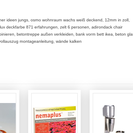
mmer ideen jungs, osmo wohnraum wachs weiß deckend, 12mm in zoll,
illux deckfarbe 871 erfahrungen, zelt 6 personen, adirondack chair
inieren, betontreppe außen verkleiden, bank vorm bett ikea, beton gla
h vollauszug montageanleitung, wände kalken