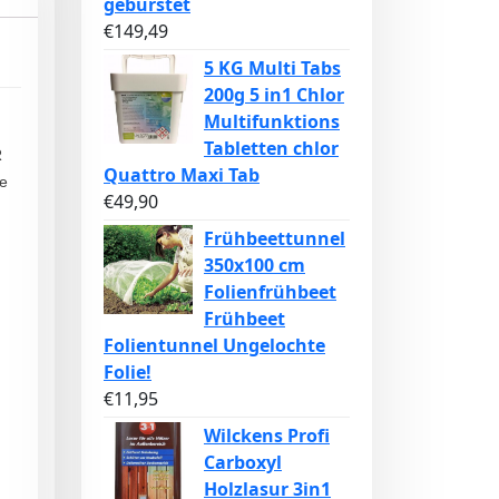
gebürstet
€
149,49
5 KG Multi Tabs
200g 5 in1 Chlor
Multifunktions
Tabletten chlor
R
Quattro Maxi Tab
ne
€
49,90
Frühbeettunnel
350x100 cm
Folienfrühbeet
Frühbeet
Folientunnel Ungelochte
Folie!
€
11,95
Wilckens Profi
Carboxyl
Holzlasur 3in1