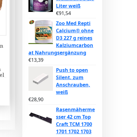
Liter weiß
€
91,54
Zoo Med Repti
Calcium® ohne
D3 227 g reines
Kalziumcarbon
on
at Nahrungsergänzung
€
13,39
n
Push to open
el
Silent, zum
Anschrauben,
weiß
€
28,90
Rasenmäherme
sser 42 cm Top
Craft TCM 1700
1701 1702 1703