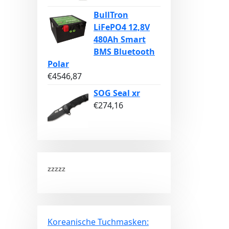
BullTron
LiFePO4 12,8V
480Ah Smart
BMS Bluetooth
Polar
€
4546,87
SOG Seal xr
€
274,16
zzzzz
Koreanische Tuchmasken: