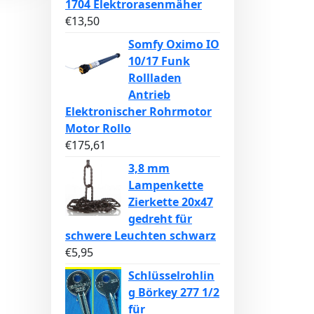
1704 Elektrorasenmäher
€
13,50
Somfy Oximo IO
10/17 Funk
Rollladen
Antrieb
Elektronischer Rohrmotor
Motor Rollo
€
175,61
3,8 mm
Lampenkette
Zierkette 20x47
gedreht für
schwere Leuchten schwarz
€
5,95
Schlüsselrohlin
g Börkey 277 1/2
für