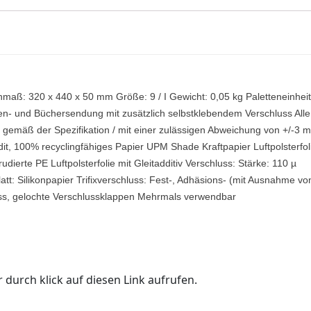
: 320 x 440 x 50 mm Größe: 9 / I Gewicht: 0,05 kg Paletteneinheit
en- und Büchersendung mit zusätzlich selbstklebendem Verschluss Alle
gemäß der Spezifikation / mit einer zulässigen Abweichung von +/-3 
it, 100% recyclingfähiges Papier UPM Shade Kraftpapier Luftpolsterfol
ierte PE Luftpolsterfolie mit Gleitadditiv Verschluss: Stärke: 110 µ
latt: Silikonpapier Trifixverschluss: Fest-, Adhäsions- (mit Ausnahme vo
ss, gelochte Verschlussklappen Mehrmals verwendbar
 durch klick auf diesen Link aufrufen.