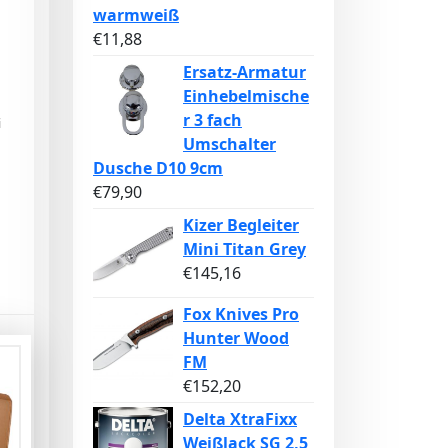
warmweiß
€
11,88
Ersatz-Armatur
Einhebelmische
r 3 fach
i
Umschalter
Dusche D10 9cm
€
79,90
Kizer Begleiter
Mini Titan Grey
€
145,16
Fox Knives Pro
Hunter Wood
FM
€
152,20
Delta XtraFixx
Weißlack SG 2,5