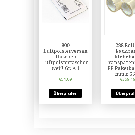
800
288 Rol
Luftpolsterversan
Packba
dtaschen
Klebeb
Luftpolstertaschen
Transparent
weiß Gr. A 1
PP Paketba
mm x 66
€
54,09
€
359,1
Überprüfen
Überprü