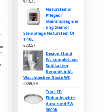
€
10,33
Natursteinöl
Pflegeöl
Steinimprägnier
ung Steinöl
Steinpflege Naturstein Öl
:
1-10L
€
20,57
mm
Design Stand
ie:
Wc komplett set
Spülkasten
n
Keramik inkl.
Waschbecken Gäste WC
€
359,99
Trio LED
Einbauleuchte
Aura rund 5W
3000K