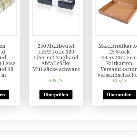
len
250 Müllbeutel
Maxibriefkart
nd
LDPE Folie 120
25 Stück
and
Liter mit Zugband
34,5x24x4,5cm
 Leise
Abfallsäcke
Faltkarton
nd 48
Müllsäcke schwarz
Versandkarto
 m
Versandschacht
9
€
39,79
€
35,45
fen
Überprüfen
Überprüfen