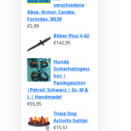
verschiedene
Absa, Armor, Cardex,
Forindex, MLM
€
5,99
Böker Plus V-42
€
142,95
Hunde
Sicherheitsgesc
hirr |
Panikgeschirr
|Petrol/ Schwarz | Gr. M &
L | Handmade!
€
55,95
Trixie Dog
Activity Solitär
€
15,51