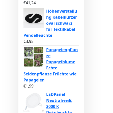
€
41,24
Höhenverstellu
ng Kabelkürzer
oval schwarz
für Textilkabel
Pendelleuchte
€
3,95
Papageienpflan
ze
Papageiblume
Echte
Seidenpflanze Früchte wie
Papageien
€
1,99
LEDPanel
Neutralweiß
3000 K
Dekoleuchte