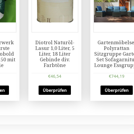
rwerk
Diotrol Naturöl-
Gartenmöbelse
rste
Lasur 1,0 Liter, 5
Polyrattan
Kobold
Liter, 18 Liter
Sitzgruppe Gart
150 mit
Gebinde div.
Set Sofagarnit
ie
Farbtöne
Lounge Essgrup
€
46,54
€
744,19
fen
Überprüfen
Überprüfen