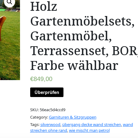
Holz
Gartenmöbelsets,
Gartenmöbel,
Terrassenset, BOR
Farbe wählbar
€
849,00
Überprüfen
SKU:
56eac5d4ccd9
Category:
Garnituren & Sitzgruppen
Tags:
silverwood
,
übergang decke wand streichen
,
wand
streichen ohne rand
,
wie mischt man petrol