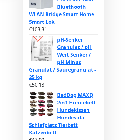
Bluethooth
WLAN Bridge Smart Home
Smart Lok
€
103,31
pH-Senker
Granulat / pH
Wert Senker /
pH-Minus
Granulat / Säuregranulat -
25 kg
€
50,18
BedDog MAXQ
2in1 Hundebett
Hundekissen
Hundesofa
Schlafplatz Tierbett
Katzenbett