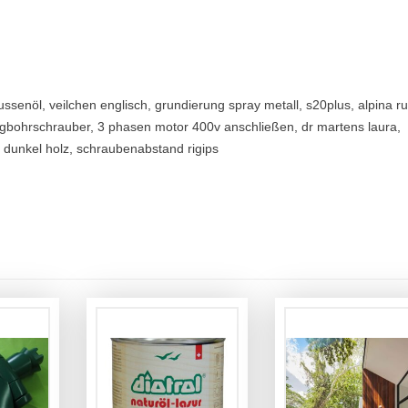
aussenöl, veilchen englisch, grundierung spray metall, s20plus, alpina r
lagbohrschrauber, 3 phasen motor 400v anschließen, dr martens laura,
e dunkel holz, schraubenabstand rigips