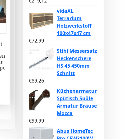
€
219,12
vidaXL
Terrarium
Holzwerkstoff
100x47x47 cm
€
72,99
t
Stihl Messersatz
en
Heckenschere
ur
HS 45 450mm
pe
Schnitt
€
89,26
Küchenarmatur
Spütisch Spüle
Armatur Brause
Mocca
€
99,99
Abus HomeTec
Pro CFW3100W