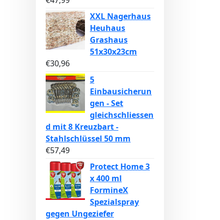
€
47,99
XXL Nagerhaus
Heuhaus
Grashaus
51x30x23cm
€
30,96
5
Einbausicherun
gen - Set
gleichschliessen
d mit 8 Kreuzbart -
Stahlschlüssel 50 mm
€
57,49
Protect Home 3
x 400 ml
FormineX
Spezialspray
gegen Ungeziefer