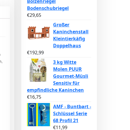
Bolzenriegel
Bodenschubriegel
€
29,65
Großer
Kaninchenstall
Kleintierkäfig
Doppelhaus
€
192,99
m
3 kg Witte
n,
Molen PUUR
Gourmet-Müsli
Sensitiv für
empfindliche Kaninchen
€
16,75
AMF - Buntbart -
Schlüssel Serie
68 Profil 21
€
11,99