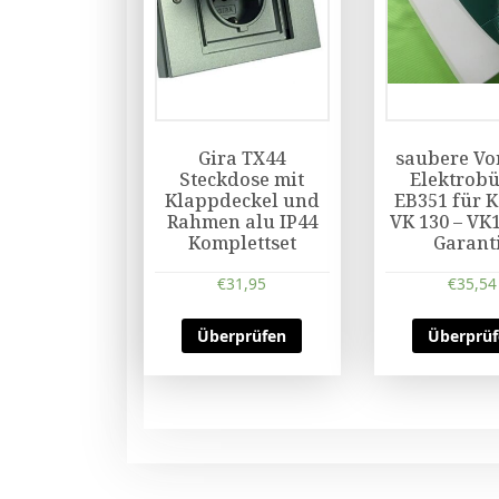
Gira TX44
saubere Vo
Steckdose mit
Elektrobü
Klappdeckel und
EB351 für 
Rahmen alu IP44
VK 130 – VK
Komplettset
Garant
€
31,95
€
35,54
Überprüfen
Überprü