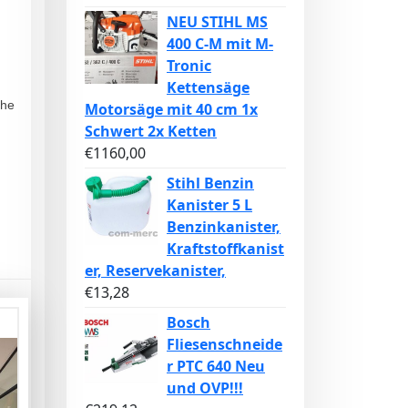
NEU STIHL MS
400 C-M mit M-
Tronic
Kettensäge
uhe
Motorsäge mit 40 cm 1x
Schwert 2x Ketten
€
1160,00
Stihl Benzin
Kanister 5 L
Benzinkanister,
Kraftstoffkanist
er, Reservekanister,
€
13,28
Bosch
Fliesenschneide
r PTC 640 Neu
und OVP!!!