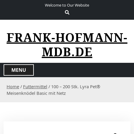
S
Welcome to Our Website
k
i
p
t
FRANK-HOFMANN-
o
c
MDB.DE
o
n
t
MENU
e
n
Home
/
Futtermittel
/ 100 – 200 Stk. Lyra Pet®
t
Meisenknödel Basic mit Netz