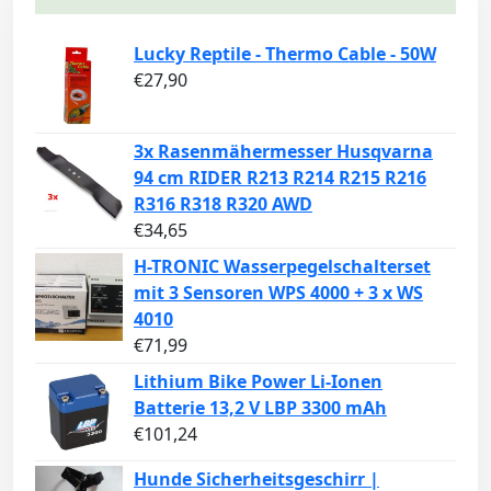
Lucky Reptile - Thermo Cable - 50W
€
27,90
3x Rasenmähermesser Husqvarna
94 cm RIDER R213 R214 R215 R216
R316 R318 R320 AWD
€
34,65
H-TRONIC Wasserpegelschalterset
mit 3 Sensoren WPS 4000 + 3 x WS
4010
€
71,99
Lithium Bike Power Li-Ionen
Batterie 13,2 V LBP 3300 mAh
€
101,24
Hunde Sicherheitsgeschirr |