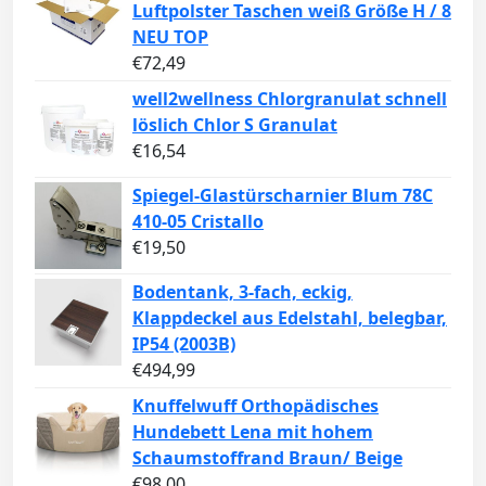
Luftpolster Taschen weiß Größe H / 8
NEU TOP
€
72,49
well2wellness Chlorgranulat schnell
löslich Chlor S Granulat
€
16,54
Spiegel-Glastürscharnier Blum 78C
410-05 Cristallo
€
19,50
Bodentank, 3-fach, eckig,
Klappdeckel aus Edelstahl, belegbar,
IP54 (2003B)
€
494,99
Knuffelwuff Orthopädisches
Hundebett Lena mit hohem
Schaumstoffrand Braun/ Beige
€
98,00