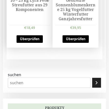
10 – 25 kg Lyra Pet®
Gestreifte
Streufutter aus 29
Sonnenblumenkern
Komponenten
e 25 kg Vogelfutter
Winterfutter
Ganzjahresfutter
€
18,49
€
39,95
Überprüfen
Überprüfen
suchen
PRODUKTY