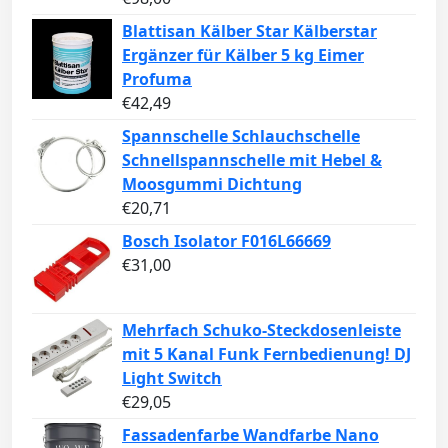
Blattisan Kälber Star Kälberstar
Ergänzer für Kälber 5 kg Eimer
Profuma
€
42,49
Spannschelle Schlauchschelle
Schnellspannschelle mit Hebel &
Moosgummi Dichtung
€
20,71
Bosch Isolator F016L66669
€
31,00
Mehrfach Schuko-Steckdosenleiste
mit 5 Kanal Funk Fernbedienung! DJ
Light Switch
€
29,05
Fassadenfarbe Wandfarbe Nano