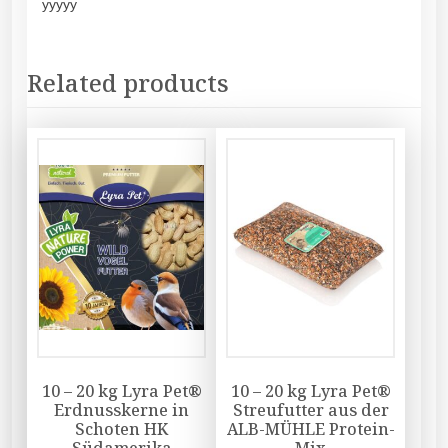
yyyyy
Related products
10 – 20 kg Lyra Pet®
10 – 20 kg Lyra Pet®
Erdnusskerne in
Streufutter aus der
Schoten HK
ALB-MÜHLE Protein-
Südamerika
Mix