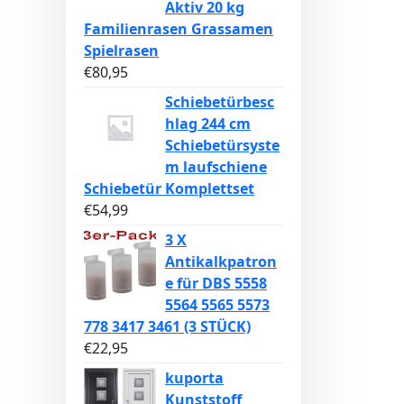
Aktiv 20 kg
Familienrasen Grassamen
Spielrasen
€
80,95
Schiebetürbesc
hlag 244 cm
Schiebetürsyste
m laufschiene
Schiebetür Komplettset
€
54,99
3 X
Antikalkpatron
e für DBS 5558
5564 5565 5573
778 3417 3461 (3 STÜCK)
€
22,95
kuporta
Kunststoff