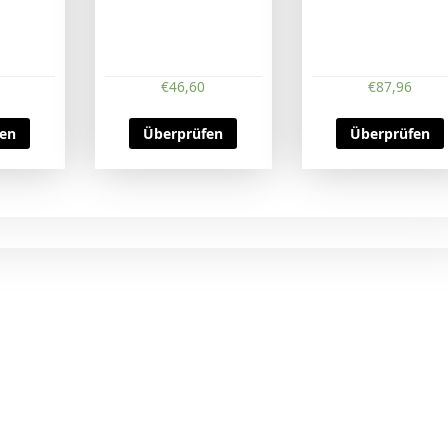
€
46,60
€
87,96
fen
Überprüfen
Überprüfen