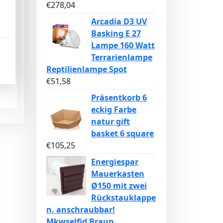
€
278,04
Arcadia D3 UV
Basking E 27
Lampe 160 Watt
Terrarienlampe
Reptilienlampe Spot
€
51,58
Präsentkorb 6
eckig Farbe
natur gift
basket 6 square
€
105,25
Energiespar
Mauerkasten
Ø150 mit zwei
Rückstauklappe
n, anschraubbar!
Mkwselfid Braun