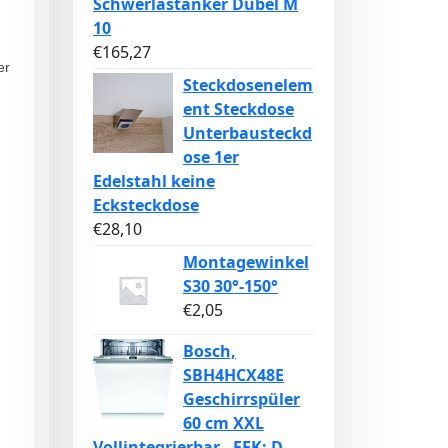
Schwerlastanker Dübel M
10
€
165,27
er
Steckdosenelem
ent Steckdose
Unterbausteckd
ose 1er
Edelstahl keine
Ecksteckdose
€
28,10
Montagewinkel
S30 30°-150°
€
2,05
Bosch,
SBH4HCX48E
Geschirrspüler
60 cm XXL
Vollintegrierbar , EEK: D