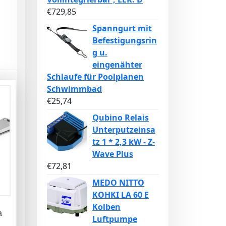
€
729,85
Spanngurt mit
Befestigungsrin
g u.
eingenähter
Schlaufe für Poolplanen
Schwimmbad
€
25,74
Qubino Relais
Unterputzeinsa
tz 1 * 2,3 kW - Z-
Wave Plus
€
72,81
MEDO NITTO
KOHKI LA 60 E
Kolben
a
Luftpumpe