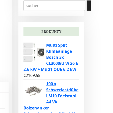
PRODUKTY
Multi Split
Klimaanlage
Bosch 3x
CL3000iU W 26 E
2,6 kW + MS 21 OUE 6,2 kW
€
2169,55
100 x
Schwerlastdübe
l M10 Edelstahl
A4 VA
Bolzenanker