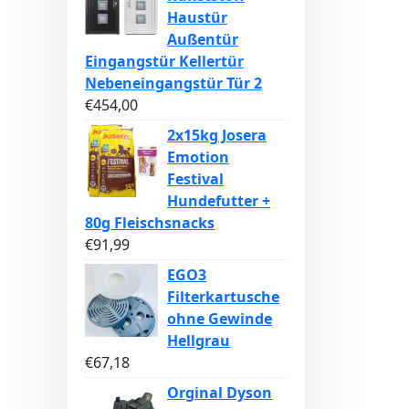
Haustür
Außentür
Eingangstür Kellertür
Nebeneingangstür Tür 2
€
454,00
2x15kg Josera
Emotion
Festival
Hundefutter +
80g Fleischsnacks
€
91,99
EGO3
Filterkartusche
ohne Gewinde
Hellgrau
€
67,18
Orginal Dyson