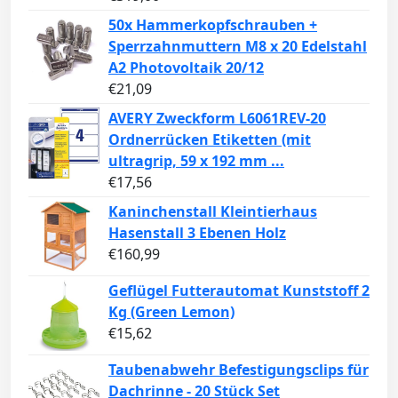
50x Hammerkopfschrauben +
Sperrzahnmuttern M8 x 20 Edelstahl
A2 Photovoltaik 20/12
€
21,09
AVERY Zweckform L6061REV-20
Ordnerrücken Etiketten (mit
ultragrip, 59 x 192 mm ...
€
17,56
Kaninchenstall Kleintierhaus
Hasenstall 3 Ebenen Holz
€
160,99
Geflügel Futterautomat Kunststoff 2
Kg (Green Lemon)
€
15,62
Taubenabwehr Befestigungsclips für
Dachrinne - 20 Stück Set