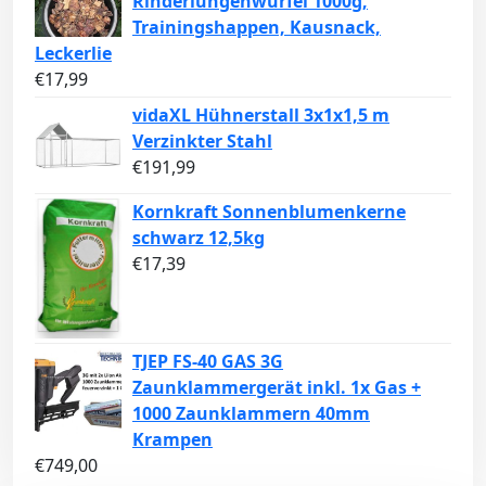
Rinderlungenwürfel 1000g,
Trainingshappen, Kausnack,
Leckerlie
€
17,99
vidaXL Hühnerstall 3x1x1,5 m
Verzinkter Stahl
€
191,99
Kornkraft Sonnenblumenkerne
schwarz 12,5kg
€
17,39
TJEP FS-40 GAS 3G
Zaunklammergerät inkl. 1x Gas +
1000 Zaunklammern 40mm
Krampen
€
749,00