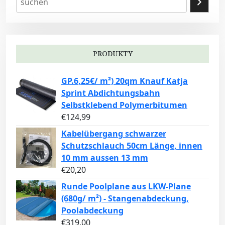
PRODUKTY
GP.6,25€/ m²) 20qm Knauf Katja
Sprint Abdichtungsbahn
Selbstklebend Polymerbitumen
€
124,99
Kabelübergang schwarzer
Schutzschlauch 50cm Länge, innen
10 mm aussen 13 mm
€
20,20
Runde Poolplane aus LKW-Plane
(680g/ m²) - Stangenabdeckung,
Poolabdeckung
€
319,00