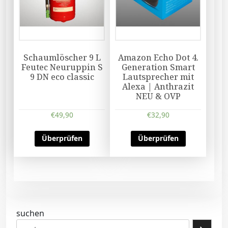
Schaumlöscher 9 L
Amazon Echo Dot 4.
Feutec Neuruppin S
Generation Smart
9 DN eco classic
Lautsprecher mit
Alexa | Anthrazit
NEU & OVP
€
49,90
€
32,90
Überprüfen
Überprüfen
suchen