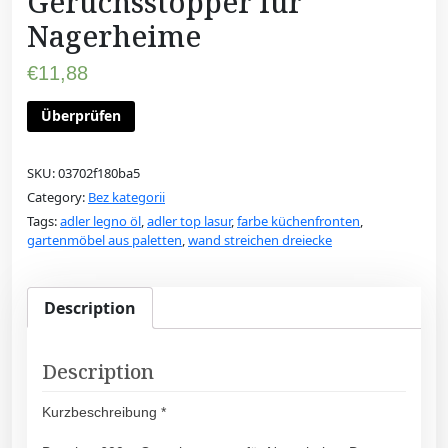
Geruchsstopper für
Nagerheime
€
11,88
Überprüfen
SKU:
03702f180ba5
Category:
Bez kategorii
Tags:
adler legno öl
,
adler top lasur
,
farbe küchenfronten
,
gartenmöbel aus paletten
,
wand streichen dreiecke
Description
Description
Kurzbeschreibung *