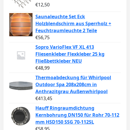
€
12,50
Saunaleuchte Set Eck
Holzblendschirm aus Sperrholz +
Feuchtraumleuchte 2 Teile
€
56,75
Sopro VarioFlex VF XL 413
Fliesenkleber Flexkleber 25 kg
Fließbettkleber NEU
€
48,99
Thermoabdeckung für Whirlpool
Outdoor Spa 208x208cm in
Anthrazitgrau Außenwhirlpool
€
413,45
Hauff Ringraumdichtung
Kernbohrung DN150 für Rohr 70-112
mm HSD150 SSG 70-112SL
€
58,95