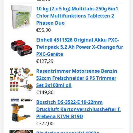
10 kg (2 x 5 kg) Multitabs 250g 6in1
Chlor Multifunktions Tabletten 2
Phasen Duo
€
95,90
Einhell 4511526 Original Akku PXC-
Twinpack 5,2 Ah Power X-Change für
PXC-Geräte
€
127,29
Rasentrimmer Motorsense Benzin
52ccm Freischneider 6 PS Trimmer
Set 3x100ml oil
€
149,86
Bostitch DS-3522-E 19-22mm
Druckluft Kartonverschlusshefter f.
Prebena KTVH-B19D
€
372,00