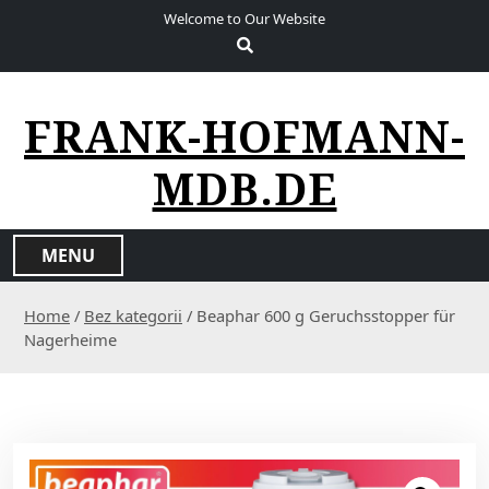
S
Welcome to Our Website
k
i
p
t
FRANK-HOFMANN-
o
c
MDB.DE
o
n
t
MENU
e
n
Home
/
Bez kategorii
/ Beaphar 600 g Geruchsstopper für
t
Nagerheime