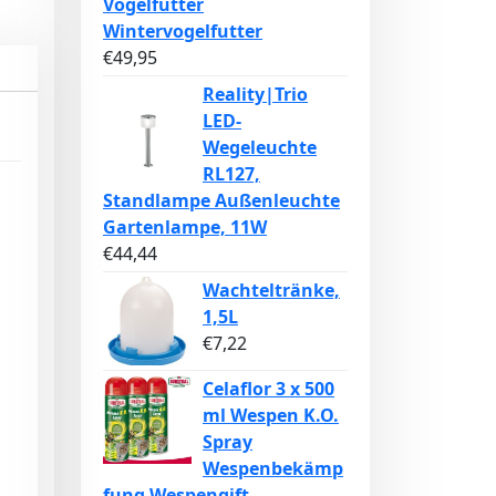
Vogelfutter
Wintervogelfutter
€
49,95
Reality|Trio
LED-
Wegeleuchte
RL127,
Standlampe Außenleuchte
Gartenlampe, 11W
€
44,44
Wachteltränke,
1,5L
€
7,22
Celaflor 3 x 500
ml Wespen K.O.
Spray
Wespenbekämp
fung Wespengift