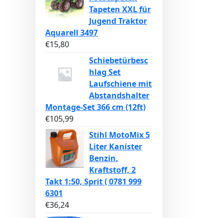
Tapeten XXL für
Jugend Traktor
Aquarell 3497
€
15,80
Schiebetürbesc
hlag Set
Laufschiene mit
Abstandshalter
Montage-Set 366 cm (12ft)
€
105,99
Stihl MotoMix 5
Liter Kanister
Benzin,
Kraftstoff, 2
Takt 1:50, Sprit ( 0781 999
6301
€
36,24