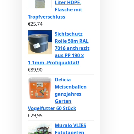
Liter HDPE-
Flasche mit
Tropfverschluss
€
25,74
Sichtschutz
Rolle 50m RAL
7016 anthrazit
aus PP 190 x
1,1mm -Profiqualität!
€
89,90
Delicia
Meisenballen
ganzjahres
Garten
Vogelfutter 60 Stück
€
29,95
Muralo VLIES
Fototapeten