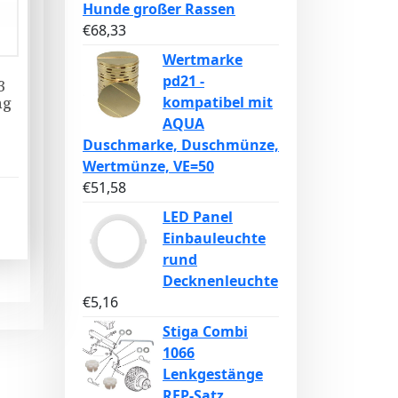
Hunde großer Rassen
€
68,33
Wertmarke
pd21 -
3
kompatibel mit
ng
AQUA
Duschmarke, Duschmünze,
Wertmünze, VE=50
€
51,58
LED Panel
Einbauleuchte
rund
Decknenleuchte
€
5,16
Stiga Combi
1066
Lenkgestänge
REP-Satz