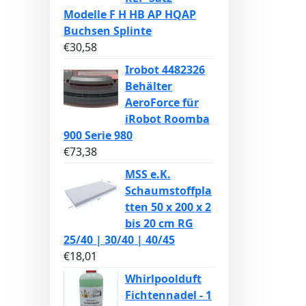
Modelle F H HB AP HQAP
Buchsen Splinte
€
30,58
Irobot 4482326
Behälter
AeroForce für
iRobot Roomba
900 Serie 980
€
73,38
MSS e.K.
Schaumstoffpla
tten 50 x 200 x 2
bis 20 cm RG
25/40 | 30/40 | 40/45
€
18,01
Whirlpoolduft
Fichtennadel - 1