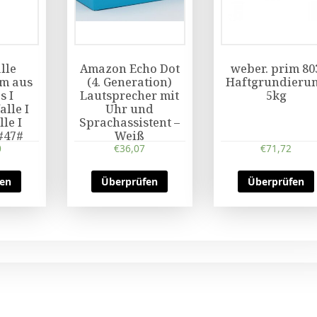
lle
Amazon Echo Dot
weber. prim 80
m aus
(4. Generation)
Haftgrundieru
s I
Lautsprecher mit
5kg
lle I
Uhr und
le I
Sprachassistent –
 #47#
Weiß
0
€
36,07
€
71,72
fen
Überprüfen
Überprüfen