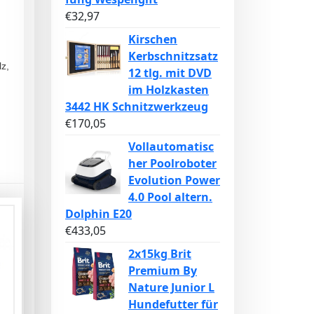
€
32,97
Kirschen
Kerbschnitzsatz
lz,
12 tlg. mit DVD
im Holzkasten
3442 HK Schnitzwerkzeug
€
170,05
Vollautomatisc
her Poolroboter
Evolution Power
4.0 Pool altern.
Dolphin E20
€
433,05
2x15kg Brit
Premium By
Nature Junior L
Hundefutter für