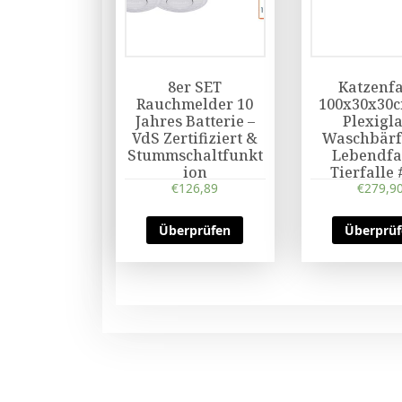
8er SET
Katzenfa
Rauchmelder 10
100x30x30c
Jahres Batterie –
Plexigla
VdS Zertifiziert &
Waschbärfa
Stummschaltfunkt
Lebendfal
ion
Tierfalle
€
126,89
€
279,9
Überprüfen
Überprü