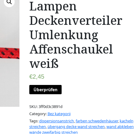
Lampen
Deckenverteiler
Umlenkung
Affenschaukel
weiß
€
2,45
Überprüfen
SKU:
3ff0d3c3891d
Category:
Bez kategorii
Tags:
dispersionsanstrich
,
farben schwedenhäuser
,
kacheln
streichen
,
übergang decke wand streichen
,
wand abkleben
wände zweifarbig streichen