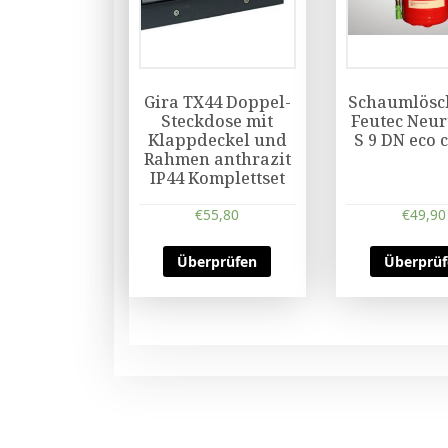
Gira TX44 Doppel-
Schaumlösch
Steckdose mit
Feutec Neu
Klappdeckel und
S 9 DN eco c
Rahmen anthrazit
IP44 Komplettset
€
55,80
€
49,90
Überprüfen
Überprü