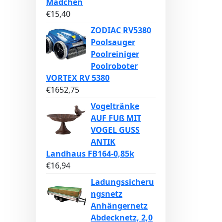
Mädchen
€
15,40
ZODIAC RV5380
Poolsauger
Poolreiniger
Poolroboter
VORTEX RV 5380
€
1652,75
Vogeltränke
AUF FUß MIT
VOGEL GUSS
ANTIK
Landhaus FB164-0,85k
€
16,94
Ladungssicheru
ngsnetz
Anhängernetz
Abdecknetz, 2,0