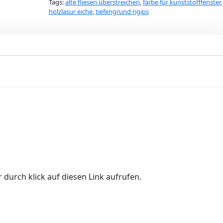
Tags:
alte fliesen überstreichen
,
farbe für kunststofffenster
,
holzlasur eiche
,
tiefengrund rigips
 durch klick auf diesen Link aufrufen.