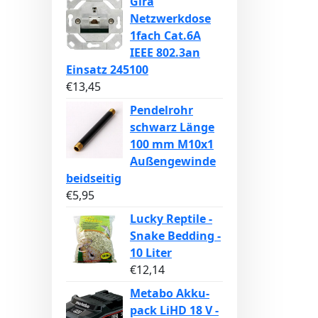
Gira
Netzwerkdose
1fach Cat.6A
IEEE 802.3an
Einsatz 245100
€
13,45
Pendelrohr
schwarz Länge
100 mm M10x1
Außengewinde
beidseitig
€
5,95
Lucky Reptile -
Snake Bedding -
10 Liter
€
12,14
Metabo Akku-
pack LiHD 18 V -