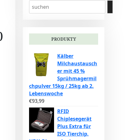
0
PRODUKTY
Kälber
Milchaustausch
er mit 45 %
Sprühmagermil
chpulver 15kg / 25kg ab 2.
Lebenswoche
€
93,99
RFID
Chiplesegerät
Plus Extra für
ISO Tierchip,