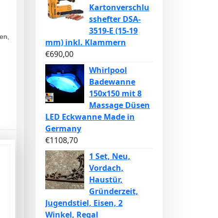
Kartonverschlu
sshefter DSA-
3519-E (15-19
ten,
mm) inkl. Klammern
€
690,00
Whirlpool
Badewanne
150x150 mit 8
Massage Düsen
LED Eckwanne Made in
Germany
€
1108,70
1 Set, Neu,
Vordach,
Haustür,
Gründerzeit,
Jugendstiel, Eisen, 2
Winkel, Regal