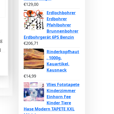
€
129,00
Erdlochbohrer
Erdbohrer
Pfahlbohrer
l
Brunnenbohrer
Erdbohrgerät 6PS Benzin
ig
€
206,71
l
Rinderkopfhaut
, 1000g,
Kauartikel,
Kausnack
€
14,99
Vlies Fototapete
Kinderzimmer
Einhorn Fee
Kinder Tiere
Hase Modern TAPETE XXL