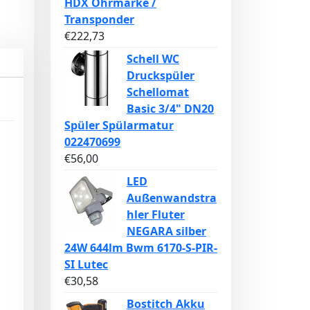
HDX Ohrmarke /
Transponder
€
222,73
Schell WC
Druckspüler
Schellomat
Basic 3/4" DN20
Spüler Spülarmatur
022470699
€
56,00
LED
Außenwandstra
hler Fluter
NEGARA silber
24W 644lm Bwm 6170-S-PIR-
SI Lutec
€
30,58
Bostitch Akku