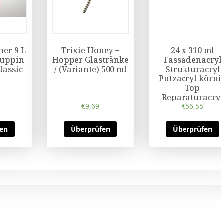
er 9 L
Trixie Honey +
24 x 310 ml
ruppin
Hopper Glastränke
Fassadenacry
lassic
/ (Variante) 500 ml
Strukturacryl
Putzacryl körn
Top
Reparaturacry
€
9,69
€
Acryl
56,55
fen
Überprüfen
Überprüfen