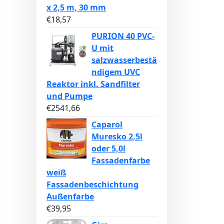
x 2,5 m, 30 mm
€
18,57
PURION 40 PVC-
U mit
salzwasserbestä
ndigem UVC
Reaktor inkl. Sandfilter
und Pumpe
€
2541,66
Caparol
Muresko 2,5l
oder 5,0l
Fassadenfarbe
weiß
Fassadenbeschichtung
Außenfarbe
€
39,95