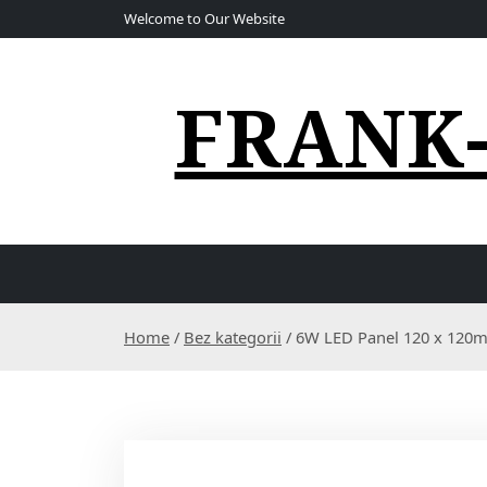
S
Welcome to Our Website
k
i
p
FRANK
t
o
c
o
n
t
e
n
t
Home
/
Bez kategorii
/ 6W LED Panel 120 x 120m