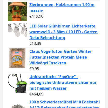
Zierbrunnen, Holzbrunnen 1,90 m
massiv
€
419,90
LED Solar Glühbirnen Lichterkette
warmweiß - 3,80m / 10 LED - Garten
Deko Beleuchtung
€
13,39
Claus Vogelfutter Garten Winter
Futter Insekten Protein Meise
Wildvögel Insekten
€
9,95
Unkrautfuchs "FoxOne" -
biologische Unkrautvernichter nur
mit heißem Wasser
€
464,09
100 x Schwerlastdübel M10 Edelstahl
A4 VA Bolzenanker Schwerlastanker