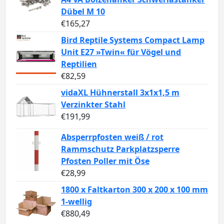
Dübel M 10
€
165,27
Bird Reptile Systems Compact Lamp
Unit E27 »Twin« für Vögel und
Reptilien
€
82,59
vidaXL Hühnerstall 3x1x1,5 m
Verzinkter Stahl
€
191,99
Absperrpfosten weiß / rot
Rammschutz Parkplatzsperre
Pfosten Poller mit Öse
€
28,99
1800 x Faltkarton 300 x 200 x 100 mm
1-wellig
€
880,49