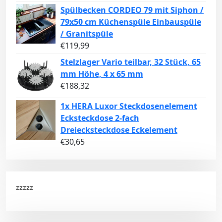
Spülbecken CORDEO 79 mit Siphon /
79x50 cm Küchenspüle Einbauspüle
/ Granitspüle
€
119,99
Stelzlager Vario teilbar, 32 Stück, 65
mm Höhe, 4 x 65 mm
€
188,32
1x HERA Luxor Steckdosenelement
Ecksteckdose 2-fach
Dreiecksteckdose Eckelement
€
30,65
zzzzz