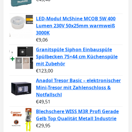
LED-Modul McShine MCOB 5W 400
Lumen 230V 50x25mm warmweiß
3000K
€
9,06
Granitspüle Siphon Einbauspüle
Spülbecken 75×44 cm Küchenspüle
mit Zubehör
€
123,00
Anadol Tresor Basic – elektronischer
Mini-Tresor mit Zahlenschloss &
Notfallschl
€
49,51
Blechschere WISS M3R Profi Gerade
Gelb Top Qualität Metall Industrie
€
29,95