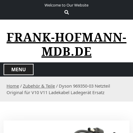
S
Welcome to Our Website
k
i
p
t
FRANK-HOFMANN-
o
c
MDB.DE
o
n
t
MENU
e
n
Home
/
Zubehör & Teile
/ Dyson 969350-03 Netzteil
t
Original für V10 V11 Ladekabel Ladegerät Ersatz