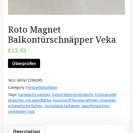
Roto Magnet
Balkontürschnäpper Veka
€
13,43
Überprüfen
SKU:
697e12290295
Category:
Fensterbeschläge
Tags:
hartwachs parkett
,
holzöl lebensmittelecht
,
holzpaneele
streichen mit wandfarbe
,
kunststoff fensterrahmen streichen
,
schwedische farben
,
tischplatte lackieren
,
waschmaschine
verkleiden holz
Description