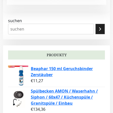
suchen
PRODUKTY
Beaphar 150 ml Geruchsbinder
Zerstäuber
€
11,27
Spülbecken AMON / Waserhahn /
Siphon / 60x47 / Küchenspüle /
Granitspüle / Einbau
€
134,36