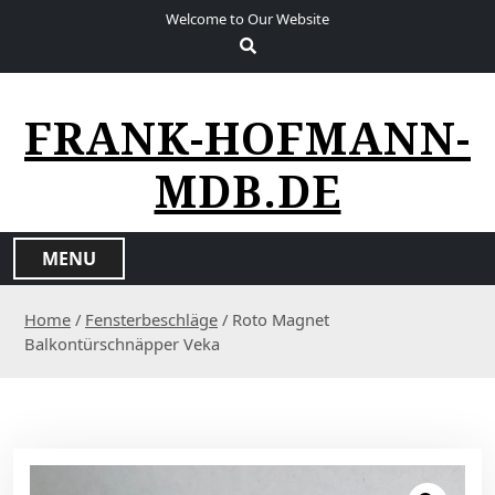
S
Welcome to Our Website
k
i
p
t
FRANK-HOFMANN-
o
c
MDB.DE
o
n
t
MENU
e
n
Home
/
Fensterbeschläge
/ Roto Magnet
t
Balkontürschnäpper Veka