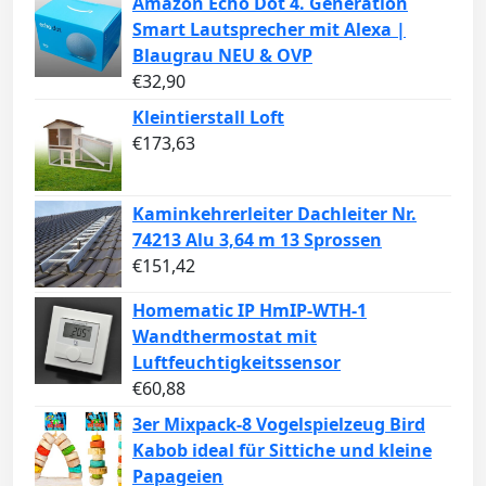
Amazon Echo Dot 4. Generation
Smart Lautsprecher mit Alexa |
Blaugrau NEU & OVP
€
32,90
Kleintierstall Loft
€
173,63
Kaminkehrerleiter Dachleiter Nr.
74213 Alu 3,64 m 13 Sprossen
€
151,42
Homematic IP HmIP-WTH-1
Wandthermostat mit
Luftfeuchtigkeitssensor
€
60,88
3er Mixpack-8 Vogelspielzeug Bird
Kabob ideal für Sittiche und kleine
Papageien