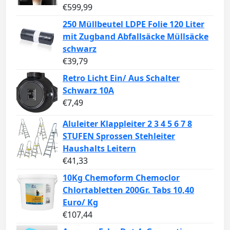
€
599,99
250 Müllbeutel LDPE Folie 120 Liter
mit Zugband Abfallsäcke Müllsäcke
schwarz
€
39,79
Retro Licht Ein/ Aus Schalter
Schwarz 10A
€
7,49
Aluleiter Klappleiter 2 3 4 5 6 7 8
STUFEN Sprossen Stehleiter
Haushalts Leitern
€
41,33
10Kg Chemoform Chemoclor
Chlortabletten 200Gr. Tabs 10,40
Euro/ Kg
€
107,44