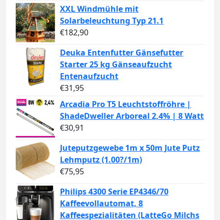
XXL Windmühle mit
Solarbeleuchtung Typ 21.1
€
182,90
Deuka Entenfutter Gänsefutter
Starter 25 kg Gänseaufzucht
Entenaufzucht
€
31,95
Arcadia Pro T5 Leuchtstoffröhre |
ShadeDweller Arboreal 2,4% | 8 Watt
€
30,91
Juteputzgewebe 1m x 50m Jute Putz
Lehmputz (1.00?/1m)
€
75,95
Philips 4300 Serie EP4346/70
Kaffeevollautomat, 8
Kaffeespezialitäten (LatteGo Milchs