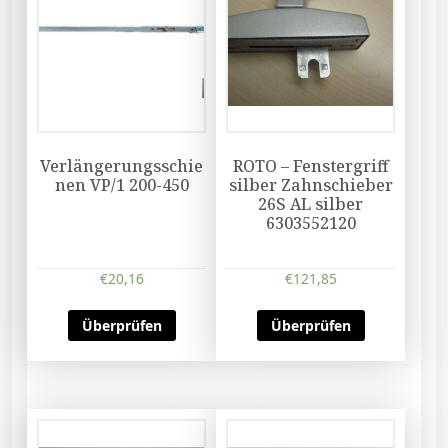
Verlängerungsschie
ROTO – Fenstergriff
nen VP/1 200-450
silber Zahnschieber
26S AL silber
6303552120
€
20,16
€
121,85
Überprüfen
Überprüfen