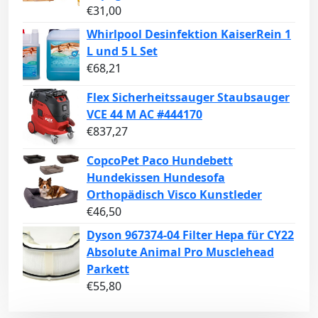
€
31,00
Whirlpool Desinfektion KaiserRein 1
L und 5 L Set
€
68,21
Flex Sicherheitssauger Staubsauger
VCE 44 M AC #444170
€
837,27
CopcoPet Paco Hundebett
Hundekissen Hundesofa
Orthopädisch Visco Kunstleder
€
46,50
Dyson 967374-04 Filter Hepa für CY22
Absolute Animal Pro Musclehead
Parkett
€
55,80