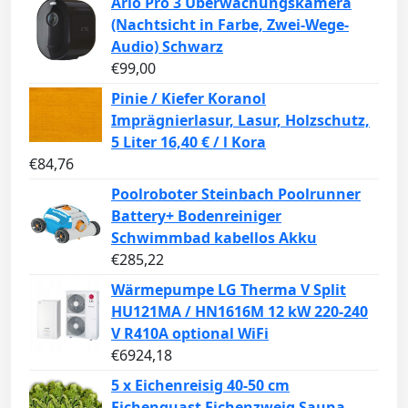
Arlo Pro 3 Überwachungskamera
(Nachtsicht in Farbe, Zwei-Wege-
Audio) Schwarz
€
99,00
Pinie / Kiefer Koranol
Imprägnierlasur, Lasur, Holzschutz,
5 Liter 16,40 € / l Kora
€
84,76
Poolroboter Steinbach Poolrunner
Battery+ Bodenreiniger
Schwimmbad kabellos Akku
€
285,22
Wärmepumpe LG Therma V Split
HU121MA / HN1616M 12 kW 220-240
V R410A optional WiFi
€
6924,18
5 x Eichenreisig 40-50 cm
Eichenquast Eichenzweig Sauna