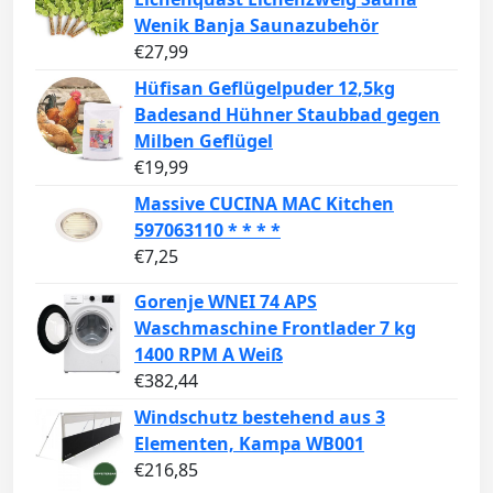
Wenik Banja Saunazubehör
€
27,99
Hüfisan Geflügelpuder 12,5kg
Badesand Hühner Staubbad gegen
Milben Geflügel
€
19,99
Massive CUCINA MAC Kitchen
597063110 * * * *
€
7,25
Gorenje WNEI 74 APS
Waschmaschine Frontlader 7 kg
1400 RPM A Weiß
€
382,44
Windschutz bestehend aus 3
Elementen, Kampa WB001
€
216,85