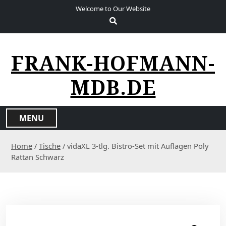
S
Welcome to Our Website
k
i
p
t
FRANK-HOFMANN-
o
c
MDB.DE
o
n
t
MENU
e
n
Home
/
Tische
/ vidaXL 3-tlg. Bistro-Set mit Auflagen Poly
t
Rattan Schwarz