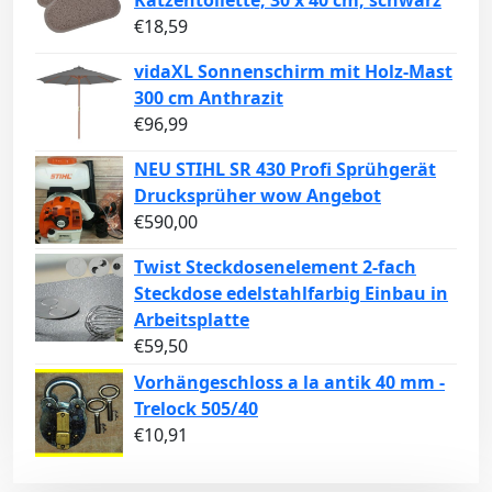
€
18,59
vidaXL Sonnenschirm mit Holz-Mast
300 cm Anthrazit
€
96,99
NEU STIHL SR 430 Profi Sprühgerät
Drucksprüher wow Angebot
€
590,00
Twist Steckdosenelement 2-fach
Steckdose edelstahlfarbig Einbau in
Arbeitsplatte
€
59,50
Vorhängeschloss a la antik 40 mm -
Trelock 505/40
€
10,91