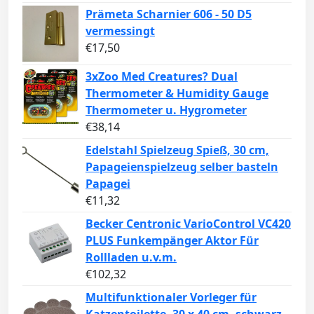
Prämeta Scharnier 606 - 50 D5
vermessingt
€
17,50
3xZoo Med Creatures? Dual
Thermometer & Humidity Gauge
Thermometer u. Hygrometer
€
38,14
Edelstahl Spielzeug Spieß, 30 cm,
Papageienspielzeug selber basteln
Papagei
€
11,32
Becker Centronic VarioControl VC420
PLUS Funkempänger Aktor Für
Rollladen u.v.m.
€
102,32
Multifunktionaler Vorleger für
Katzentoilette, 30 x 40 cm, schwarz