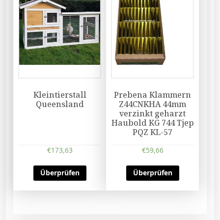
Kleintierstall
Prebena Klammern
Queensland
Z44CNKHA 44mm
verzinkt geharzt
Haubold KG 744 Tjep
PQZ KL-57
€
173,63
€
59,66
Überprüfen
Überprüfen