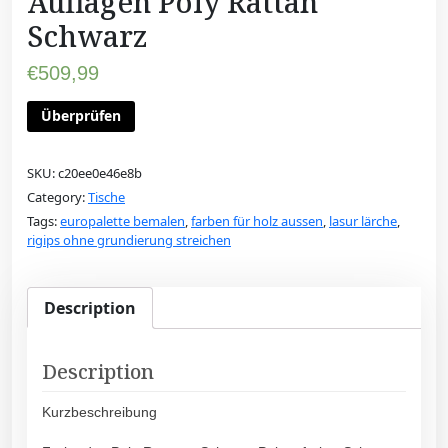
Auflagen Poly Rattan
Schwarz
€
509,99
Überprüfen
SKU:
c20ee0e46e8b
Category:
Tische
Tags:
europalette bemalen
,
farben für holz aussen
,
lasur lärche
,
rigips ohne grundierung streichen
Description
Description
Kurzbeschreibung