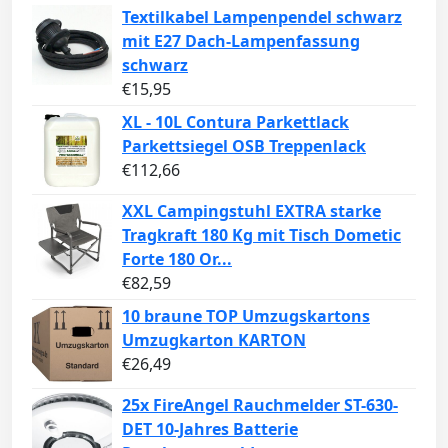
Textilkabel Lampenpendel schwarz
mit E27 Dach-Lampenfassung
schwarz
€
15,95
XL - 10L Contura Parkettlack
Parkettsiegel OSB Treppenlack
€
112,66
XXL Campingstuhl EXTRA starke
Tragkraft 180 Kg mit Tisch Dometic
Forte 180 Or...
€
82,59
10 braune TOP Umzugskartons
Umzugkarton KARTON
€
26,49
25x FireAngel Rauchmelder ST-630-
DET 10-Jahres Batterie