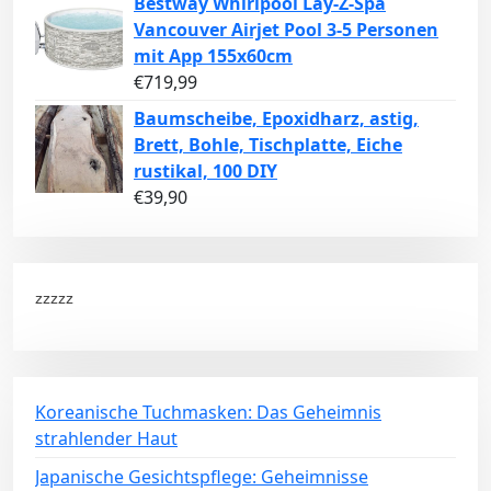
Bestway Whirlpool Lay-Z-Spa
Vancouver Airjet Pool 3-5 Personen
mit App 155x60cm
€
719,99
Baumscheibe, Epoxidharz, astig,
Brett, Bohle, Tischplatte, Eiche
rustikal, 100 DIY
€
39,90
zzzzz
Koreanische Tuchmasken: Das Geheimnis
strahlender Haut
Japanische Gesichtspflege: Geheimnisse