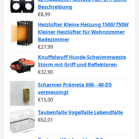
Beschreibung
€
8,99
Heizlüfter Kleine Heizung 1500/750W
Kleiner Heizlüfter für Wohnzimmer
Badezimmer
€
27,99
Knuffelwuff Hunde-Schwimmweste
Storm mit Griff und Reflektoren
€
32,90
Scharnier Prämeta 606 - 40-D5
vermessingt
€
15,00
Taubenfalle Vogelfalle Lebendfalle
€
62,01