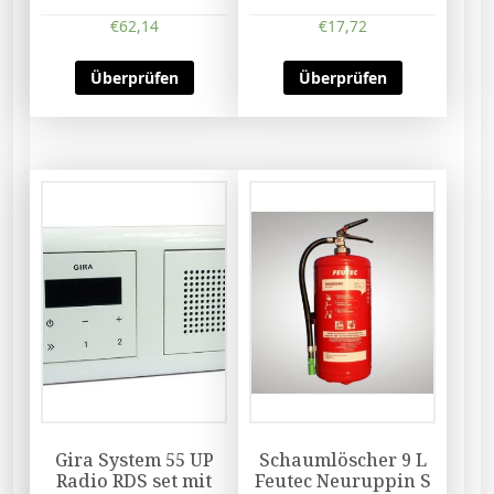
€
62,14
€
17,72
Überprüfen
Überprüfen
Gira System 55 UP
Schaumlöscher 9 L
Radio RDS set mit
Feutec Neuruppin S