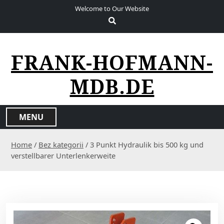
S
Welcome to Our Website
k
i
p
t
FRANK-HOFMANN-
o
c
MDB.DE
o
n
t
MENU
e
n
Home
/
Bez kategorii
/ 3 Punkt Hydraulik bis 500 kg und
t
verstellbarer Unterlenkerweite