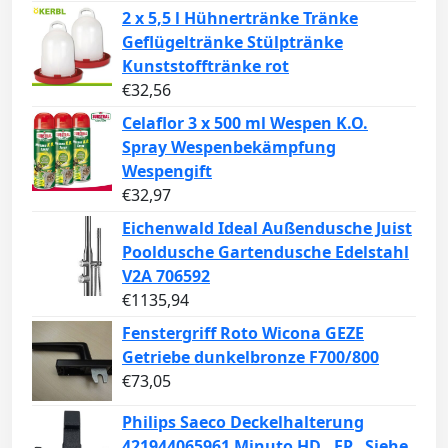
2 x 5,5 l Hühnertränke Tränke
Geflügeltränke Stülptränke
Kunststofftränke rot
€
32,56
Celaflor 3 x 500 ml Wespen K.O.
Spray Wespenbekämpfung
Wespengift
€
32,97
Eichenwald Ideal Außendusche Juist
Pooldusche Gartendusche Edelstahl
V2A 706592
€
1135,94
Fenstergriff Roto Wicona GEZE
Getriebe dunkelbronze F700/800
€
73,05
Philips Saeco Deckelhalterung
421944065961 Minuto HD.. EP.. Siehe