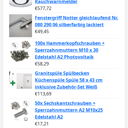
Rauchwarnmelder
€
577,72
Fenstergriff Notter gleichlaufend Nr.
080 290 06 silberfarbig lackiert
€
49,45
100x Hammerkopfschrauben +
Sperrzahnmuttern M10 x 30
Edelstahl A2 Photovoltaik
€
58,29
Granitspüle Spülbecken
Küchenspüle Spüle 58 x 43 cm
inklusive Zubehör-Set Weiß
€
113,69
50x Sechskantschrauben +
Sperrzahnmuttern A2 M10x25
Edelstahl A2
€
17,21