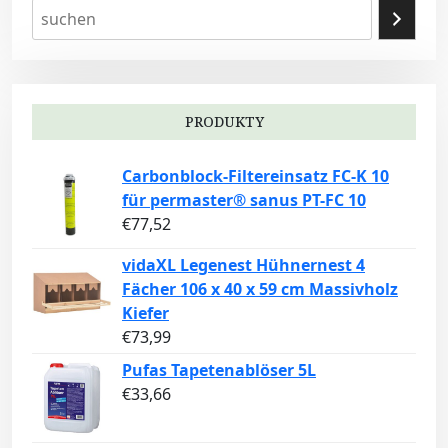
PRODUKTY
Carbonblock-Filtereinsatz FC-K 10
für permaster® sanus PT-FC 10
€
77,52
vidaXL Legenest Hühnernest 4
Fächer 106 x 40 x 59 cm Massivholz
Kiefer
€
73,99
Pufas Tapetenablöser 5L
€
33,66