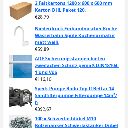
2 Faltkartons 1200 x 600 x 600 mm
Karton DHL Paket 120.
€
28,79
Niederdruck Einhandmischer Küche
Wasserhahn Spüle Küchenarmatur
matt weiß
€
59,89
ADE Sicherungsstangen bieten
zweifachen Schutz gemäß DIN18104-
1 und VdS
€
116,10
Speck Pumpe Badu Top II Bettar 14
Sandfilterpumpe Filterpumpe 14m³/
h
€
392,67
100 x Schwerlastdübel M10
Bolzenanker Schwerlastanker Dübel