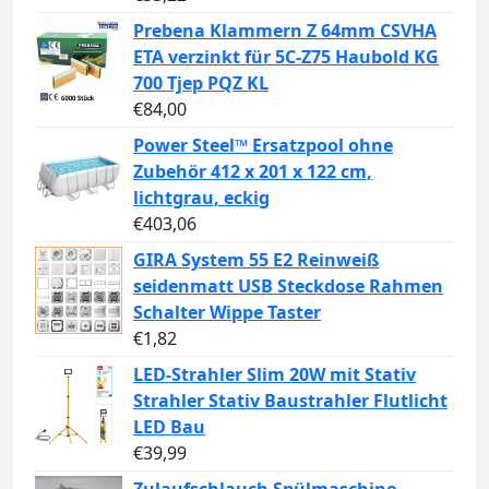
Prebena Klammern Z 64mm CSVHA
ETA verzinkt für 5C-Z75 Haubold KG
700 Tjep PQZ KL
€
84,00
Power Steel™ Ersatzpool ohne
Zubehör 412 x 201 x 122 cm,
lichtgrau, eckig
€
403,06
GIRA System 55 E2 Reinweiß
seidenmatt USB Steckdose Rahmen
Schalter Wippe Taster
€
1,82
LED-Strahler Slim 20W mit Stativ
Strahler Stativ Baustrahler Flutlicht
LED Bau
€
39,99