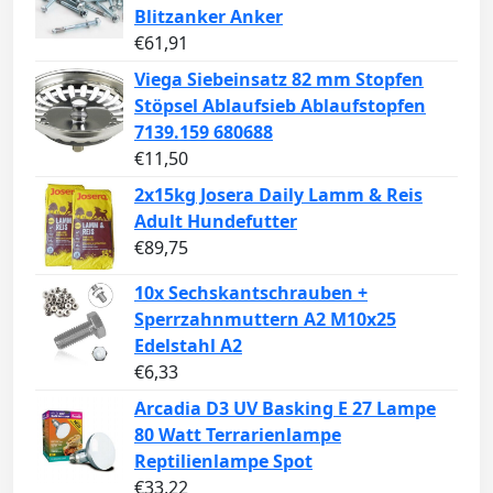
Blitzanker Anker
€
61,91
Viega Siebeinsatz 82 mm Stopfen
Stöpsel Ablaufsieb Ablaufstopfen
7139.159 680688
€
11,50
2x15kg Josera Daily Lamm & Reis
Adult Hundefutter
€
89,75
10x Sechskantschrauben +
Sperrzahnmuttern A2 M10x25
Edelstahl A2
€
6,33
Arcadia D3 UV Basking E 27 Lampe
80 Watt Terrarienlampe
Reptilienlampe Spot
€
33,22