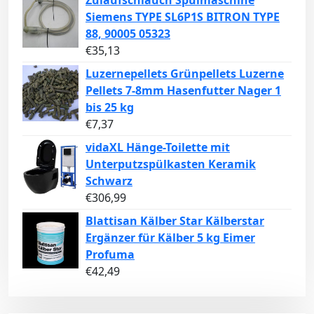
Zulaufschlauch Spülmaschine
Siemens TYPE SL6P1S BITRON TYPE
88, 90005 05323
€
35,13
Luzernepellets Grünpellets Luzerne
Pellets 7-8mm Hasenfutter Nager 1
bis 25 kg
€
7,37
vidaXL Hänge-Toilette mit
Unterputzspülkasten Keramik
Schwarz
€
306,99
Blattisan Kälber Star Kälberstar
Ergänzer für Kälber 5 kg Eimer
Profuma
€
42,49