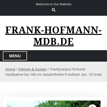
S
Welcome to Our Website
k
i
p
t
FRANK-HOFMANN-
o
c
MDB.DE
o
n
t
MENU
e
n
Home
/
Palmen & Exoten
/ Trachycarpus fortunei
t
Hanfpalme bis 100 cm Gesamthöhe Frosthart. bis -18 Grad