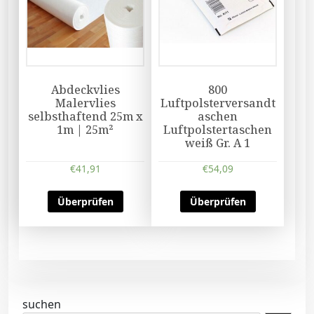
Abdeckvlies
800
Malervlies
Luftpolsterversandt
selbsthaftend 25m x
aschen
1m | 25m²
Luftpolstertaschen
weiß Gr. A 1
€
41,91
€
54,09
Überprüfen
Überprüfen
suchen