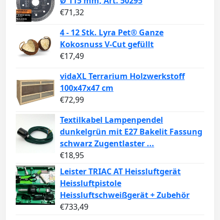
Ø 115 mm, Art. 50295
€
71,32
4 - 12 Stk. Lyra Pet® Ganze
Kokosnuss V-Cut gefüllt
€
17,49
vidaXL Terrarium Holzwerkstoff
100x47x47 cm
€
72,99
Textilkabel Lampenpendel
dunkelgrün mit E27 Bakelit Fassung
schwarz Zugentlaster ...
€
18,95
Leister TRIAC AT Heissluftgerät
Heissluftpistole
Heissluftschweißgerät + Zubehör
€
733,49