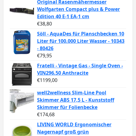
Original Rasenmähermesser
Wolfgarten Compact plus & Power
Edition 40 E-1 EA-1 cm
€
38,80
Söll - AquaDes für Planschbecken 10
Liter für 100.000 Liter Wasser - 10343
- 80426
€
79,95
Fratelli - Vintage Gas - Single Oven -
VIN296.50 Anthracite
€
1199,00
well2wellness Slim-Line Pool
Skimmer ABS 17,5 L - Kunststoff
Skimmer für Folienbecke
€
174,68
LIVING WORLD Ergonomischer
Nagernapf groß grün