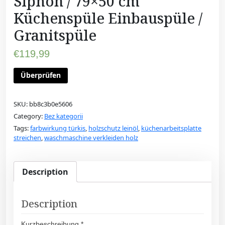
Siphon / 79×50 cm
Küchenspüle Einbauspüle /
Granitspüle
€
119,99
Überprüfen
SKU:
bb8c3b0e5606
Category:
Bez kategorii
Tags:
farbwirkung türkis
,
holzschutz leinöl
,
küchenarbeitsplatte
streichen
,
waschmaschine verkleiden holz
Description
Description
Kurzbeschreibung *