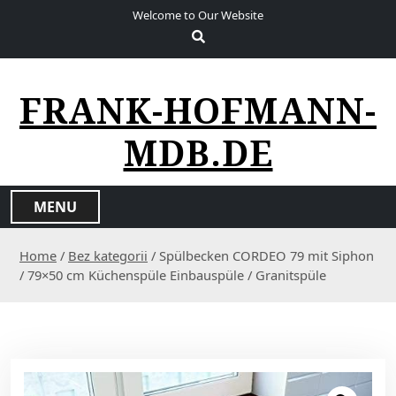
S
Welcome to Our Website
k
i
p
t
FRANK-HOFMANN-
o
c
MDB.DE
o
n
t
MENU
e
n
Home
/
Bez kategorii
/ Spülbecken CORDEO 79 mit Siphon
t
/ 79×50 cm Küchenspüle Einbauspüle / Granitspüle