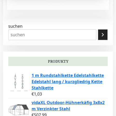
suchen
PRODUKTY
1 m Rundstahlkette Edelstahlkette
Edelstahl lang / kurzgliedrig Kette
Stahlkette
€
1,03
vidaXL Outdoor-Hühnerkäfig 3x8x2
m Verzinkter Stahl
€
507,99