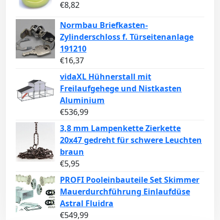
€
8,82
Normbau Briefkasten-
Zylinderschloss f. Türseitenanlage
191210
€
16,37
vidaXL Hühnerstall mit
Freilaufgehege und Nistkasten
Aluminium
€
536,99
3,8 mm Lampenkette Zierkette
20x47 gedreht für schwere Leuchten
braun
€
5,95
PROFI Pooleinbauteile Set Skimmer
Mauerdurchführung Einlaufdüse
Astral Fluidra
€
549,99