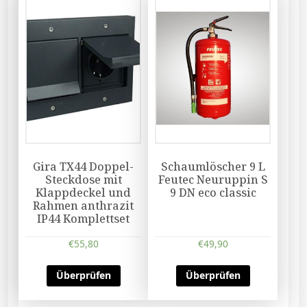
Gira TX44 Doppel-
Schaumlöscher 9 L
Steckdose mit
Feutec Neuruppin S
Klappdeckel und
9 DN eco classic
Rahmen anthrazit
IP44 Komplettset
€
55,80
€
49,90
Überprüfen
Überprüfen