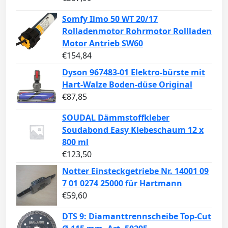
Somfy Ilmo 50 WT 20/17
Rolladenmotor Rohrmotor Rollladen
Motor Antrieb SW60
€
154,84
Dyson 967483-01 Elektro-bürste mit
Hart-Walze Boden-düse Original
€
87,85
SOUDAL Dämmstoffkleber
Soudabond Easy Klebeschaum 12 x
800 ml
€
123,50
Notter Einsteckgetriebe Nr. 14001 09
7 01 0274 25000 für Hartmann
€
59,60
DTS 9: Diamanttrennscheibe Top-Cut