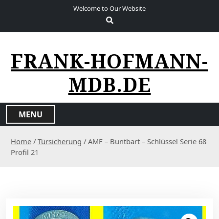
S
Welcome to Our Website
k
i
p
t
FRANK-HOFMANN-
o
c
MDB.DE
o
n
t
MENU
e
n
Home
/
Türsicherung
/ AMF – Buntbart – Schlüssel Serie 68
t
Profil 21