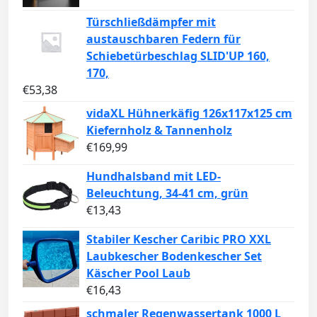
Türschließdämpfer mit
austauschbaren Federn für
Schiebetürbeschlag SLID'UP 160,
170,
€
53,38
vidaXL Hühnerkäfig 126x117x125 cm
Kiefernholz & Tannenholz
€
169,99
Hundhalsband mit LED-
Beleuchtung, 34-41 cm, grün
€
13,43
Stabiler Kescher Caribic PRO XXL
Laubkescher Bodenkescher Set
Käscher Pool Laub
€
16,43
schmaler Regenwassertank 1000 L