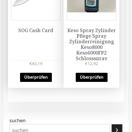
SOG Cash Card
Keso Spray Zylinder
Pflege Spray
Zylinderreinigung
Keso8000
Keso6000FP2
Schlossspray
€
43,19
€
12,92
Überprüfen
Überprüfen
suchen