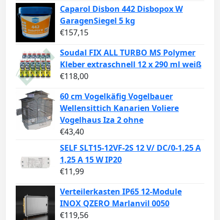
Caparol Disbon 442 Disbopox W
GaragenSiegel 5 kg
€
157,15
Soudal FIX ALL TURBO MS Polymer
Kleber extraschnell 12 x 290 ml weiß
€
118,00
60 cm Vogelkäfig Vogelbauer
Wellensittich Kanarien Voliere
Vogelhaus Iza 2 ohne
€
43,40
SELF SLT15-12VF-2S 12 V/ DC/0-1,25 A
1,25 A 15 W IP20
€
11,99
Verteilerkasten IP65 12-Module
INOX QZERO Marlanvil 0050
€
119,56