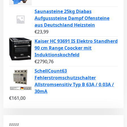
Saunasteine 25kg Diabas
Aufgusssteine Dampf Ofensteine
aus Deutschland Heizstein
€
23,99
Kaiser HC 93691 IS Elektro Standherd
90 cm Range Coocker mit
Induktionskochfeld
€
2790,76
SchellCount63
Fehlerstromschutzschalter
Allstromsensitiv Typ B 63A / 0,03A /
30mA
€
161,00
zzzzz