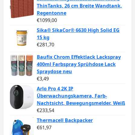
ThinTanks, 26 cm Breite Wandtank,
Regentonne
€
1099,00
Sika® SikaCor® 6630 High Solid EG
15 kg
€
281,70
Baufix Chrom Effektlack Lackspray
400ml Farbspray Sprühdose Lack
Spraydose neu
€
3,49
Arlo Pro 4 2K IP
Überwachungskamera, Farb-
Nachtsicht, Bewegungsmelder, Weiß
€
233,54
Thermacell Backpacker
€
61,97