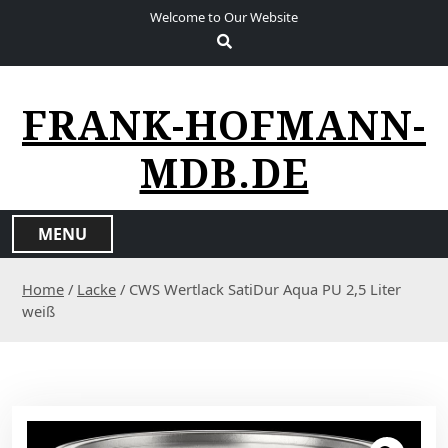
S
Welcome to Our Website
k
i
p
t
FRANK-HOFMANN-
o
c
MDB.DE
o
n
t
MENU
e
n
Home
/
Lacke
/ CWS Wertlack SatiDur Aqua PU 2,5 Liter
t
weiß