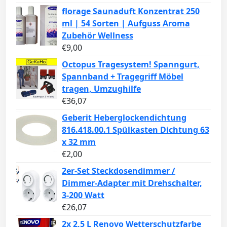
florage Saunaduft Konzentrat 250
ml | 54 Sorten | Aufguss Aroma
Zubehör Wellness
€
9,00
Octopus Tragesystem! Spanngurt,
Spannband + Tragegriff Möbel
tragen, Umzughilfe
€
36,07
Geberit Heberglockendichtung
816.418.00.1 Spülkasten Dichtung 63
x 32 mm
€
2,00
2er-Set Steckdosendimmer /
Dimmer-Adapter mit Drehschalter,
3-200 Watt
€
26,07
2x 2,5 L Renovo Wetterschutzfarbe