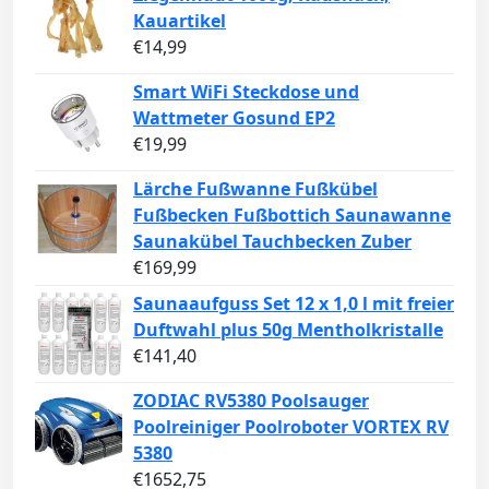
Kauartikel
€
14,99
Smart WiFi Steckdose und
Wattmeter Gosund EP2
€
19,99
Lärche Fußwanne Fußkübel
Fußbecken Fußbottich Saunawanne
Saunakübel Tauchbecken Zuber
€
169,99
Saunaaufguss Set 12 x 1,0 l mit freier
Duftwahl plus 50g Mentholkristalle
€
141,40
ZODIAC RV5380 Poolsauger
Poolreiniger Poolroboter VORTEX RV
5380
€
1652,75