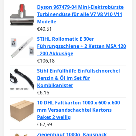
Dyson 967479-04 Mini-Elektrobürste
Turbinendüse für alle V7 V8 V10 V11
Modelle
€
40,51
STIHL Rollomatic E 30er
Führungsschiene + 2 Ketten MSA 120
- 200 Akkusäge
€
106,18
Stihl Einfüllhilfe Einfüllschnorchel
Benzin & Öl im Set für
Kombikanister
€
6,16
10 DHL Faltkarton 1000 x 600 x 600
mm Versandschachtel Kartons
Paket 2 wellig
€
67,59
Ziegenhaut 1000g, Kausnack,