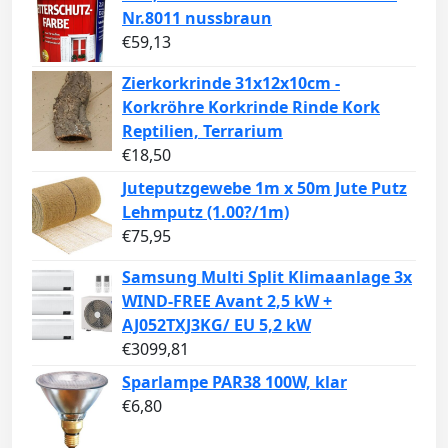
Nr.8011 nussbraun
€
59,13
Zierkorkrinde 31x12x10cm -
Korkröhre Korkrinde Rinde Kork
Reptilien, Terrarium
€
18,50
Juteputzgewebe 1m x 50m Jute Putz
Lehmputz (1.00?/1m)
€
75,95
Samsung Multi Split Klimaanlage 3x
WIND-FREE Avant 2,5 kW +
AJ052TXJ3KG/ EU 5,2 kW
€
3099,81
Sparlampe PAR38 100W, klar
€
6,80