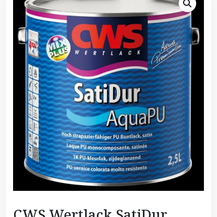
CWS Wertlack SatiDur