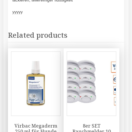
lackieren, teilereiniger flüssigkeit
yyyyy
Related products
Virbac Megaderm
8er SET
250 ml für Hunde
Rauchmelder 10