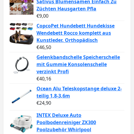
Sativus Blumensamen Einfach Zu
Züchten Hausgarten Pfla
€
9,00
CopcoPet Hundebett Hundekisse
Wendebett Rocco komplett aus
Kunstleder. Orthopädisch
€
46,50
Gelenkbandschelle Speicherschelle
mit Gummie Konsolenschelle
verzinkt Profi
€
40,16
Ocean Alu Teleskopstange deluxe 2-
teilig 1,8-3,6m
€
24,90
INTEX Deluxe Auto
Poolbodenreiniger ZX300
Poolzubehör Whirlpool