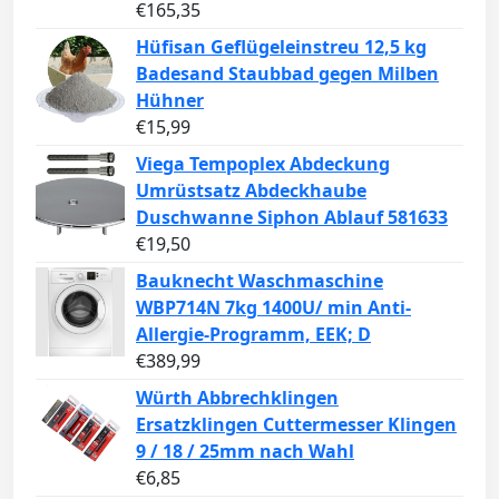
€
165,35
Hüfisan Geflügeleinstreu 12,5 kg
Badesand Staubbad gegen Milben
Hühner
€
15,99
Viega Tempoplex Abdeckung
Umrüstsatz Abdeckhaube
Duschwanne Siphon Ablauf 581633
€
19,50
Bauknecht Waschmaschine
WBP714N 7kg 1400U/ min Anti-
Allergie-Programm, EEK; D
€
389,99
Würth Abbrechklingen
Ersatzklingen Cuttermesser Klingen
9 / 18 / 25mm nach Wahl
€
6,85