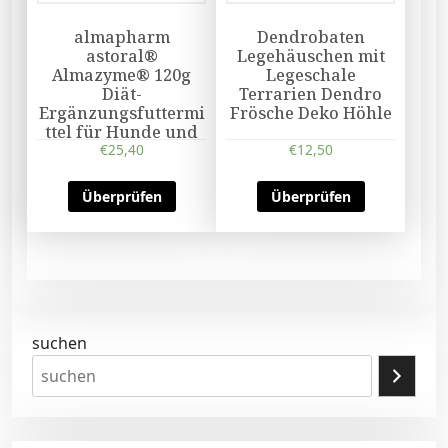
almapharm
Dendrobaten
astoral®
Legehäuschen mit
Almazyme® 120g
Legeschale
Diät-
Terrarien Dendro
Ergänzungsfuttermi
Frösche Deko Höhle
ttel für Hunde und
Katzen
€
25,40
€
12,50
Überprüfen
Überprüfen
suchen