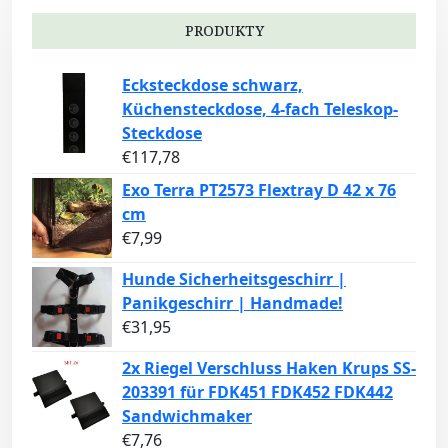
PRODUKTY
Ecksteckdose schwarz,
Küchensteckdose, 4-fach Teleskop-
Steckdose
€
117,78
Exo Terra PT2573 Flextray D 42 x 76
cm
€
7,99
Hunde Sicherheitsgeschirr |
Panikgeschirr | Handmade!
€
31,95
2x Riegel Verschluss Haken Krups SS-
203391 für FDK451 FDK452 FDK442
Sandwichmaker
€
7,76