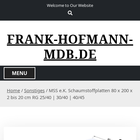
S
Welcome to Our Website
k
i
p
t
FRANK-HOFMANN-
o
c
MDB.DE
o
n
t
MENU
e
n
Home
/
Sonstiges
/ MSS e.K. Schaumstoffplatten 80 x 200 x
t
2 bis 20 cm RG 25/40 | 30/40 | 40/45