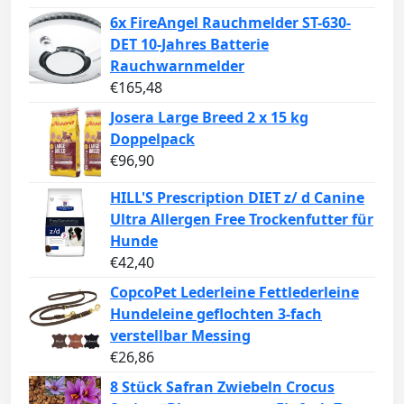
6x FireAngel Rauchmelder ST-630-
DET 10-Jahres Batterie
Rauchwarnmelder
€
165,48
Josera Large Breed 2 x 15 kg
Doppelpack
€
96,90
HILL'S Prescription DIET z/ d Canine
Ultra Allergen Free Trockenfutter für
Hunde
€
42,40
CopcoPet Lederleine Fettlederleine
Hundeleine geflochten 3-fach
verstellbar Messing
€
26,86
8 Stück Safran Zwiebeln Crocus