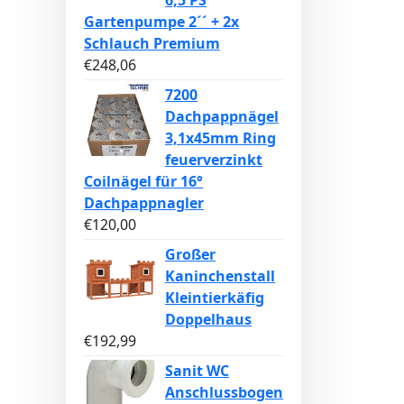
6,5 PS
Gartenpumpe 2´´ + 2x
Schlauch Premium
€
248,06
7200
Dachpappnägel
3,1x45mm Ring
feuerverzinkt
Coilnägel für 16°
Dachpappnagler
€
120,00
Großer
Kaninchenstall
Kleintierkäfig
Doppelhaus
€
192,99
Sanit WC
Anschlussbogen