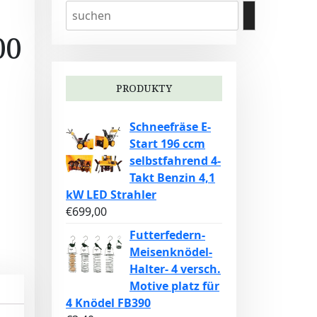
00
PRODUKTY
Schneefräse E-
Start 196 ccm
selbstfahrend 4-
Takt Benzin 4,1
kW LED Strahler
€
699,00
Futterfedern-
Meisenknödel-
Halter- 4 versch.
Motive platz für
4 Knödel FB390