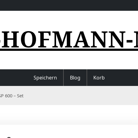
-HOFMANN-
Speichern
Blog
Korb
P 600 – Set