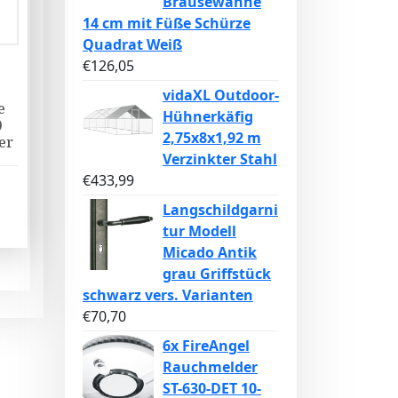
Brausewanne
14 cm mit Füße Schürze
Quadrat Weiß
€
126,05
e
vidaXL Outdoor-
e
Hühnerkäfig
0
2,75x8x1,92 m
er
Verzinkter Stahl
€
433,99
Langschildgarni
tur Modell
Micado Antik
grau Griffstück
schwarz vers. Varianten
€
70,70
6x FireAngel
Rauchmelder
ST-630-DET 10-