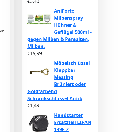
€
3,40
AniForte
Milbenspray
Hühner &
nem
Geflügel 500ml -
gegen Milben & Parasiten,
Milben.
€
15,99
Möbelschlüssel
Klappbar
Messing
Brüniert oder
Goldfarbend
Schrankschlüssel Antik
€
1,49
Handstarter
Ersatzteil LIFAN
139F-2