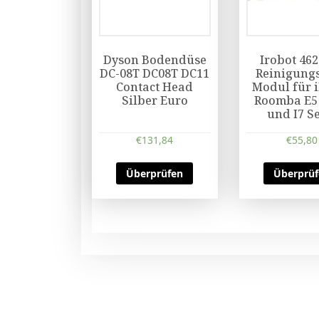
Dyson Bodendüse
Irobot 46
DC-08T DC08T DC11
Reinigung
Contact Head
Modul für 
Silber Euro
Roomba E5 
und I7 S
€
131,84
€
55,80
Überprüfen
Überprü