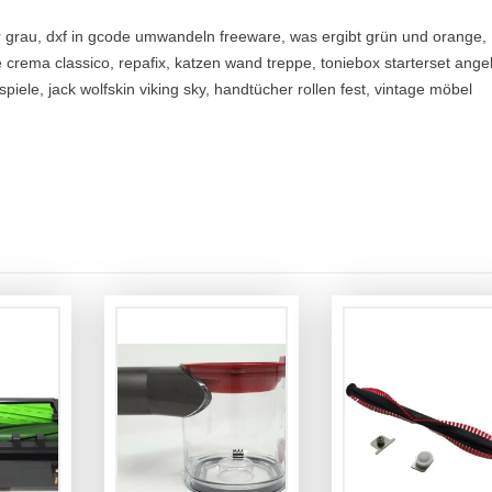
r grau, dxf in gcode umwandeln freeware, was ergibt grün und orange,
 crema classico, repafix, katzen wand treppe, toniebox starterset ange
iele, jack wolfskin viking sky, handtücher rollen fest, vintage möbel