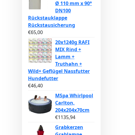
Ø 110 mm x 90°
DN100
Rückstauklappe
Rückstausicherung
€
65,00
20x1240g RAFI
MIX Rind +
Lamm +
Truthahn +
Wild+ Geflügel Nassfutter
Hundefutter
€
46,40
MSpa Whirlpool
Carlton,
204x204x70cm
€
1135,94
Grabkerzen
Grablampe