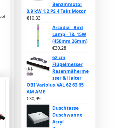
Benzinmotor
0,9 kW 1,2 PS 4 Takt Motor
bot
€
10,33
Arcadia - Bird
Lamp - T8, 15W
(450mm 26mm)
€
30,28
62 cm
Flügelmesser
Rasenmäherme
sser & Halter
OBI Variolux VAL 62 63 65
AM AME
€
30,99
Duschtasse
Duschwanne
Acryl