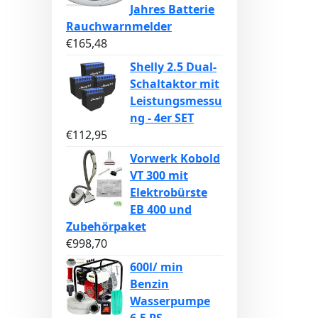
Jahres Batterie
Rauchwarnmelder
€
165,48
Shelly 2.5 Dual-
Schaltaktor mit
Leistungsmessu
ng - 4er SET
€
112,95
Vorwerk Kobold
VT 300 mit
Elektrobürste
EB 400 und
Zubehörpaket
€
998,70
600l/ min
Benzin
Wasserpumpe