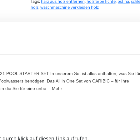
Tags:
harz aus holz entfernen
,
holzfarbe fichte
,
pstina
,
schle
holz
,
waschmaschine verkleiden holz
 2021 POOL STARTER SET In unserem Set ist alles enthalten, was Sie fü
Poolwassers benötigen. Das All in One Set von CARIBIC – für Ihre
ien die Sie für eine unbe… Mehr
 durch klick auf diesen Link aufrufen.