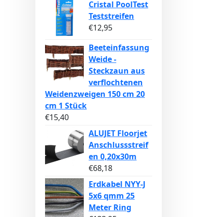
Cristal PoolTest
Teststreifen
€
12,95
Beeteinfassung
Weide -
Steckzaun aus
verflochtenen
Weidenzweigen 150 cm 20
cm 1 Stück
€
15,40
ALUJET Floorjet
Anschlussstreif
en 0,20x30m
€
68,18
Erdkabel NYY-J
5x6 qmm 25
Meter Ring