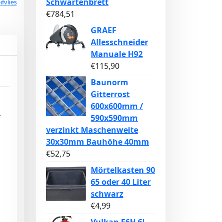
Schwartenbrett
ifvlies
€
784,51
GRAEF
Allesschneider
Manuale H92
€
115,90
Baunorm
Gitterrost
600x600mm /
590x590mm
r
verzinkt Maschenweite
30x30mm Bauhöhe 40mm
€
52,75
Mörtelkasten 90
65 oder 40 Liter
schwarz
€
4,99