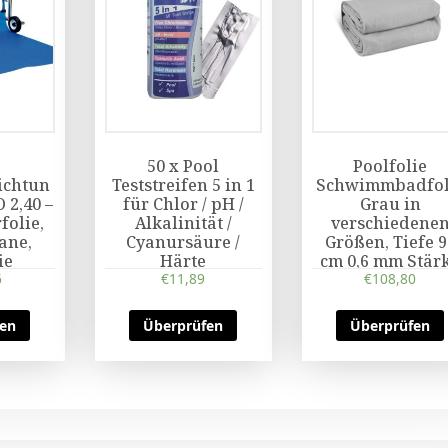
50 x Pool
Poolfolie
ichtun
Teststreifen 5 in 1
Schwimmbadfol
 2,40 –
für Chlor / pH /
Grau in
folie,
Alkalinität /
verschiedene
ane,
Cyanursäure /
Größen, Tiefe 9
ie
Härte
cm 0,6 mm Stär
6
€
11,89
€
108,80
…
fen
Überprüfen
Überprüfen