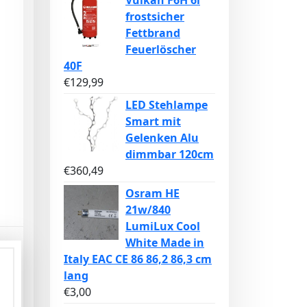
Vulkan F6H 6l
frostsicher
Fettbrand
Feuerlöscher
40F
€
129,99
LED Stehlampe
Smart mit
Gelenken Alu
dimmbar 120cm
€
360,49
Osram HE
21w/840
LumiLux Cool
White Made in
Italy EAC CE 86 86,2 86,3 cm
lang
€
3,00