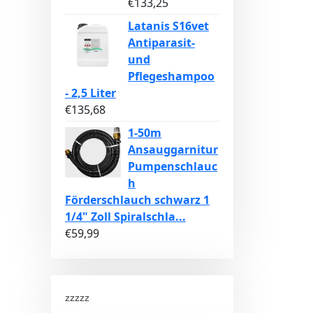
€
133,25
Latanis S16vet
Antiparasit-
und
Pflegeshampoo
- 2,5 Liter
€
135,68
1-50m
Ansauggarnitur
Pumpenschlauc
h
Förderschlauch schwarz 1
1/4" Zoll Spiralschla...
€
59,99
zzzzz