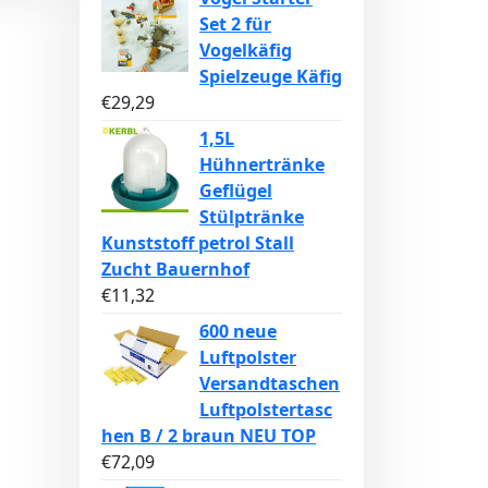
Set 2 für
Vogelkäfig
Spielzeuge Käfig
€
29,29
1,5L
Hühnertränke
Geflügel
Stülptränke
Kunststoff petrol Stall
Zucht Bauernhof
€
11,32
600 neue
Luftpolster
Versandtaschen
Luftpolstertasc
hen B / 2 braun NEU TOP
€
72,09