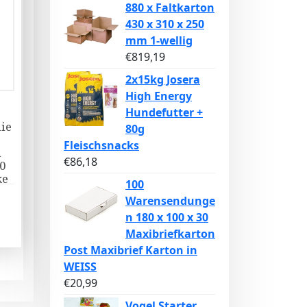
880 x Faltkarton
430 x 310 x 250
mm 1-wellig
€
819,19
2x15kg Josera
High Energy
Hundefutter +
ie
80g
Fleischsnacks
n
€
86,18
0
ke
100
Warensendunge
n 180 x 100 x 30
Maxibriefkarton
Post Maxibrief Karton in
WEISS
€
20,99
Vogel Starter