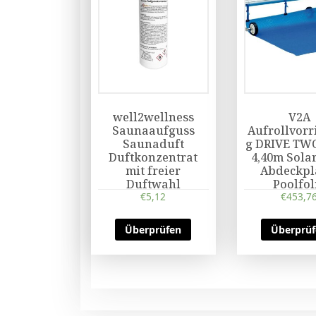
well2wellness
V2A
Saunaaufguss
Aufrollvorr
Saunaduft
g DRIVE TWO
Duftkonzentrat
4,40m Solar
mit freier
Abdeckpl
Duftwahl
Poolfol
€
5,12
€
453,7
Überprüfen
Überprü