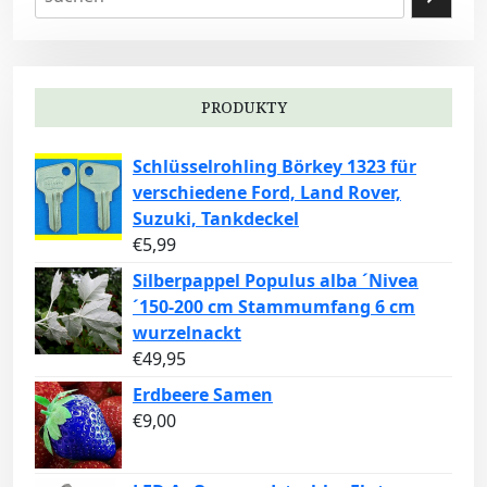
PRODUKTY
Schlüsselrohling Börkey 1323 für
verschiedene Ford, Land Rover,
Suzuki, Tankdeckel
€
5,99
Silberpappel Populus alba ´Nivea
´150-200 cm Stammumfang 6 cm
wurzelnackt
€
49,95
Erdbeere Samen
€
9,00