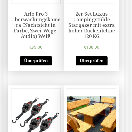
Arlo Pro 3
2er Set Luxus
Überwachungskame
Campingstühle
ra (Nachtsicht in
Stargazer mit extra
Farbe, Zwei-Wege-
hoher Rückenlehne
Audio) Weiß
120 KG
€
99,00
€
138,30
Überprüfen
Überprüfen