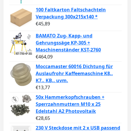
100 Faltkarton Faltschachteln
Verpackung 300x215x140 *
€
45,89
BAMATO Zug- Kapp- und
Gehrungssäge KP-305 +
Maschinenständer KST-2760
€
464,09
Moccamaster 60016 Dichtung für
Auslaufrohr Kaffeemaschine K8..
K7.. KB.. uvm.
€
13,77
50x Hammerkopfschrauben +
Sperrzahnmuttern M10 x 25
Edelstahl A2 Photovoltaik
€
28,65
230 V Steckdose mit 2 x USB passend