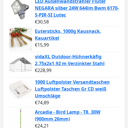
LED Außenwandstrahler Fluter
NEGARA silber 24W 644lm Bwm 6170-
S-PIR-SI Lutec
€
30,58
Eutersticks, 1000g Kausnack,
Kauartikel
€
15,99
vidaXL Outdoor-Hühnerkäfig
2,75x2x1,92 m Verzinkter Stahl
€
228,99
1000 Luftpolster Versandtaschen
Luftpolster Taschen Gr CD weiß
Umschläge
€
74,89
Arcadia - Bird Lamp - T8, 30W
(900mm 26mm)
€
24,21