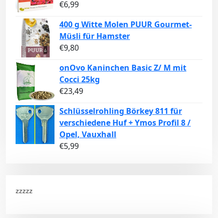
€
6,99
400 g Witte Molen PUUR Gourmet-
Müsli für Hamster
€
9,80
onOvo Kaninchen Basic Z/ M mit
Cocci 25kg
€
23,49
Schlüsselrohling Börkey 811 für
verschiedene Huf + Ymos Profil 8 /
Opel, Vauxhall
€
5,99
zzzzz