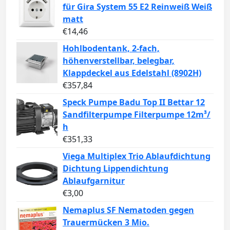
für Gira System 55 E2 Reinweiß Weiß
matt
€
14,46
Hohlbodentank, 2-fach,
höhenverstellbar, belegbar,
Klappdeckel aus Edelstahl (8902H)
€
357,84
Speck Pumpe Badu Top II Bettar 12
Sandfilterpumpe Filterpumpe 12m³/
h
€
351,33
Viega Multiplex Trio Ablaufdichtung
Dichtung Lippendichtung
Ablaufgarnitur
€
3,00
Nemaplus SF Nematoden gegen
Trauermücken 3 Mio.