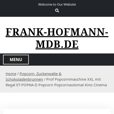
S
Welcome to Our Website
k
i
p
t
FRANK-HOFMANN-
o
c
MDB.DE
o
n
t
MENU
e
n
Home
/
Popcorn, Zuckerwatte &
t
Schokoladenbrunnen
/ Prof Popcornmaschine XXL mit
Regal ET-POP6A-D Popcorn Popcornautomat Kino Cinema