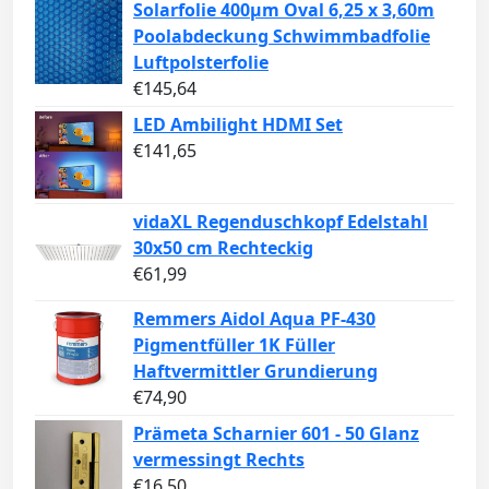
Solarfolie 400µm Oval 6,25 x 3,60m
Poolabdeckung Schwimmbadfolie
Luftpolsterfolie
€
145,64
LED Ambilight HDMI Set
€
141,65
vidaXL Regenduschkopf Edelstahl
30x50 cm Rechteckig
€
61,99
Remmers Aidol Aqua PF-430
Pigmentfüller 1K Füller
Haftvermittler Grundierung
€
74,90
Prämeta Scharnier 601 - 50 Glanz
vermessingt Rechts
€
16,50