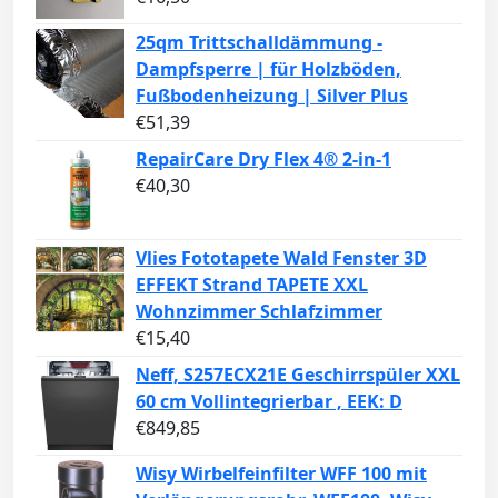
25qm Trittschalldämmung -
Dampfsperre | für Holzböden,
Fußbodenheizung | Silver Plus
€
51,39
RepairCare Dry Flex 4® 2-in-1
€
40,30
Vlies Fototapete Wald Fenster 3D
EFFEKT Strand TAPETE XXL
Wohnzimmer Schlafzimmer
€
15,40
Neff, S257ECX21E Geschirrspüler XXL
60 cm Vollintegrierbar , EEK: D
€
849,85
Wisy Wirbelfeinfilter WFF 100 mit