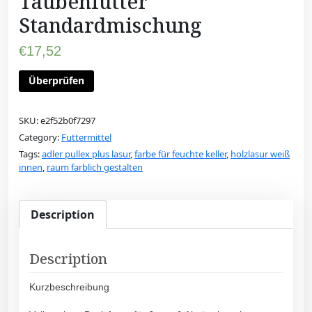
Taubenfutter
Standardmischung
€
17,52
Überprüfen
SKU:
e2f52b0f7297
Category:
Futtermittel
Tags:
adler pullex plus lasur
,
farbe für feuchte keller
,
holzlasur weiß
innen
,
raum farblich gestalten
Description
Description
Kurzbeschreibung