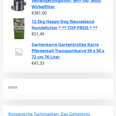
Verlängerungsrohr, WFF100, Wisy,
Wirbelfilter
€
381,00
12,5kg Happy Dog Neuseeland
Hundefutter * ** TOP PREIS * **
€
51,49
Gartenkarre Gartentrolley Karre
Pferdestall Transportkarre 59 x 50 x
72 cm 76 Liter
€
41,33
zzzzz
Koreanische Tuchmasken: Das Geheimnis