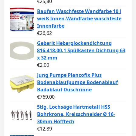
€
25,80
Baufan Waschfeste Wandfarbe 10 l
weiß Innen-Wandfarbe waschfeste
Innenfarbe
€
26,62
Geberit Heberglockendichtung
816.418.00.1 Spülkasten Dichtung 63
x 32 mm
€
2,00
Jung Pumpe Plancofix Plus
Bodenablaufpumpe Bodenablauf
Badablauf Duschrinne
€
769,00
5tlg. Lochsäge Hartmetall HSS
Bohrkrone, Kreisschneider Ø 16-
30mm Höfftech
€
12,89