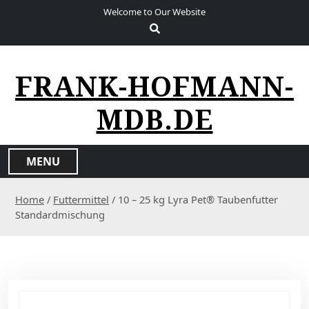
S
Welcome to Our Website
k
i
p
t
FRANK-HOFMANN-
o
c
MDB.DE
o
n
t
MENU
e
n
Home
/
Futtermittel
/ 10 – 25 kg Lyra Pet® Taubenfutter
t
Standardmischung