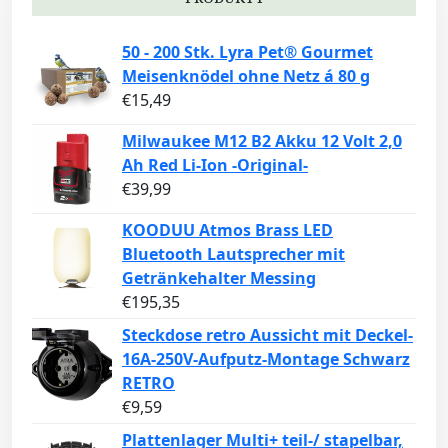
50 - 200 Stk. Lyra Pet® Gourmet
Meisenknödel ohne Netz á 80 g
€
15,49
Milwaukee M12 B2 Akku 12 Volt 2,0
Ah Red Li-Ion -Original-
€
39,99
KOODUU Atmos Brass LED
Bluetooth Lautsprecher mit
Getränkehalter Messing
€
195,35
Steckdose retro Aussicht mit Deckel-
16A-250V-Aufputz-Montage Schwarz
RETRO
€
9,59
Plattenlager Multi+ teil-/ stapelbar,