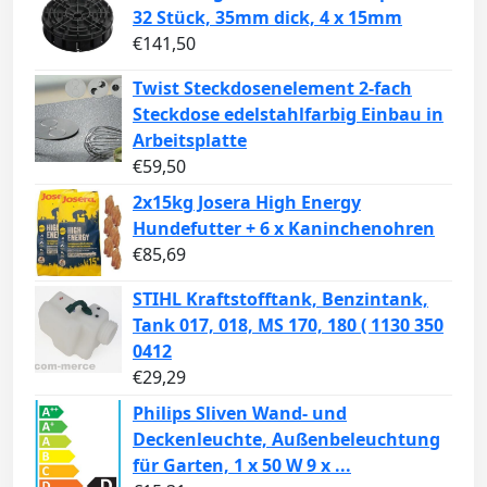
32 Stück, 35mm dick, 4 x 15mm
€
141,50
Twist Steckdosenelement 2-fach
Steckdose edelstahlfarbig Einbau in
Arbeitsplatte
€
59,50
2x15kg Josera High Energy
Hundefutter + 6 x Kaninchenohren
€
85,69
STIHL Kraftstofftank, Benzintank,
Tank 017, 018, MS 170, 180 ( 1130 350
0412
€
29,29
Philips Sliven Wand- und
Deckenleuchte, Außenbeleuchtung
für Garten, 1 x 50 W 9 x ...