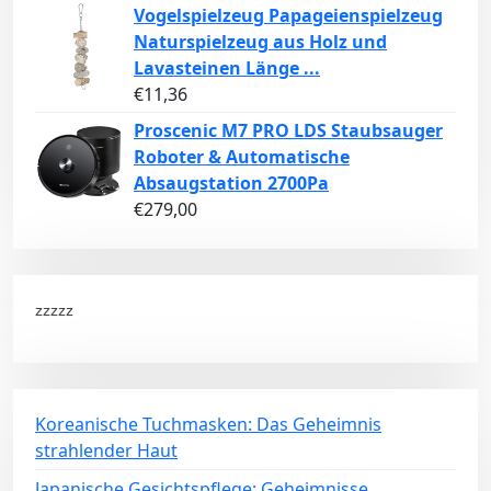
Vogelspielzeug Papageienspielzeug
Naturspielzeug aus Holz und
Lavasteinen Länge ...
€
11,36
Proscenic M7 PRO LDS Staubsauger
Roboter & Automatische
Absaugstation 2700Pa
€
279,00
zzzzz
Koreanische Tuchmasken: Das Geheimnis
strahlender Haut
Japanische Gesichtspflege: Geheimnisse