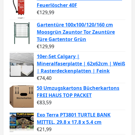
Feuerlöscher 40F
€
129,99
Gartentüre 100x100/120/160 cm
Moosgrün Zauntor Tor Zauntüre
Türe Gartentor Grün
€
129,99
10er-Set Calgary |
Mineralfaserplatte | 62x62cm | Weiß
| Rasterdeckenplatten | Feink
€
74,40
50 Umzugskartons Bücherkartons
FREI HAUS TOP PACKET
€
83,59
Exo Terra PT3801 TURTLE BANK
MITTEL, 29.8 x 17.8 x 5.4 cm
€
21,99