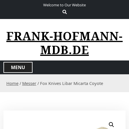
S
Welcome to Our Website
k
i
p
t
FRANK-HOFMANN-
o
c
MDB.DE
o
n
t
MENU
e
n
Home
/
Messer
/ Fox Knives Libar Micarta Coyote
t