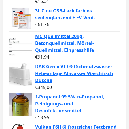
€
15,31
3L Clou OSB-Lack farblos
seidenglänzend + EV-Verd.
€
61,76
MC-Quellmittel 20kg,
Betonquellmittel, Mörtel-
Quellmittel, Einpresshilfe
€
91,94
DAB Genix VT 030 Schmutzwasser
Hebeanlage Abwasser Waschtisch
Dusche
€
345,00
1-Propanol 99,5%, n-Propanol,
Reinigungs- und
Desinfektionsmittel
€
13,95
Vulkan F6H 6l frostsicher Fettbrand