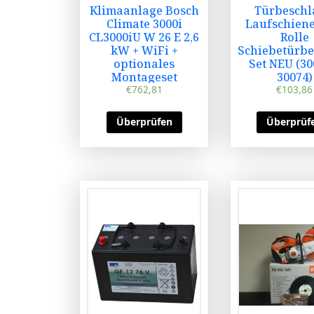
Klimaanlage Bosch
Türbeschl
Climate 3000i
Laufschiene
CL3000iU W 26 E 2,6
Rolle
kW + WiFi +
Schiebetürbe
optionales
Set NEU (30
Montageset
30074)
€
762,81
€
103,86
Überprüfen
Überprüf