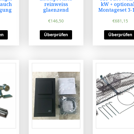
 auch
reinweiss
kW + optiona
ugung
glaenzend
Montageset 3-
€
146,50
€
681,15
en
Überprüfen
Überprüfen