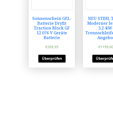
Sonnenschein GEL-
NEU STIHL T
Batterie Dryfit
Moderner le
Traction Block GF
3,2-kW
12 076 V Geräte
Trennschleif
Batterie
Angebo
€
269,95
€
1199,0
Überprüfen
Überprüf