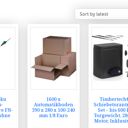
kku
1600 x
Timbertech
p-
Automatikboden
Schiebetorant
e FN-
390 x 280 x 100-240
Set – bis 600 
ohne
mm 1/8 Euro
Torgewicht, 2
Motor, Inklusi