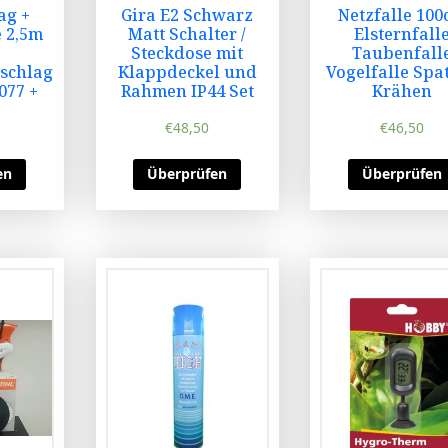
ag +
Gira E2 Schwarz
Netzfalle 10
 2,5m
Matt Schalter /
Elsternfall
Steckdose mit
Taubenfall
schlag
Klappdeckel und
Vogelfalle Spa
077 +
Rahmen IP44 Set
Krähen
€
48,50
€
46,50
en
Überprüfen
Überprüfen