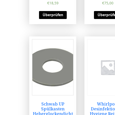
€
18,59
€
75,00
Überprüfen
Überprüf
Schwab UP
Whirlpo
Spülkasten
Desinfektio
Heberglockendicht
Hygiene Rei