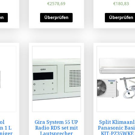
€
2578,69
€
180,83
en
Überprüfen
Überprüfen
ol
Gira System 55 UP
Split Klimaan
n 1 L
Radio RDS set mit
Panasonic Basi
niger
Lautsprecher
KIT-PZ35WKE 