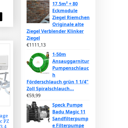
17,5m² + 80
Eckmodule
Ziegel Riemchen
Originale alte
Ziegel Verblender Klinker
Ziegel
€
1111,13
1-50m
Ansauggarnitur
Pumpenschlauc
h
Förderschlauch grün 1 1/4"
Zoll Spiralschlauch...
€
59,99
Speck Pumpe
Badu Magic 11
lage
Sandfilterpump
c PZ
e Filterpumpe
3,4