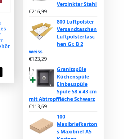
Verzinkter Stahl
€
216,99
800 Luftpolster
o-
les
Versandtaschen
r
Luftpolstertasc
r
hen Gr. B 2
ehör
weiss
€
123,29
Granitspüle
Küchenspüle
Einbauspüle
Spüle 58 x 43 cm
mit Abtropffläche Schwarz
€
113,69
100
Maxibriefkarton
s Maxibrief A5