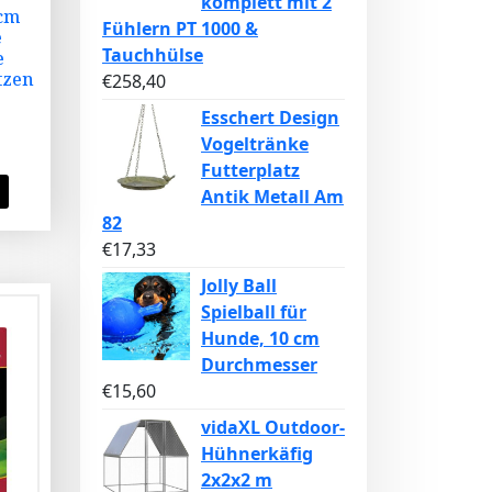
komplett mit 2
0cm
Fühlern PT 1000 &
e
Tauchhülse
e
tzen
€
258,40
Esschert Design
Vogeltränke
Futterplatz
Antik Metall Am
82
€
17,33
Jolly Ball
Spielball für
Hunde, 10 cm
Durchmesser
€
15,60
vidaXL Outdoor-
Hühnerkäfig
2x2x2 m