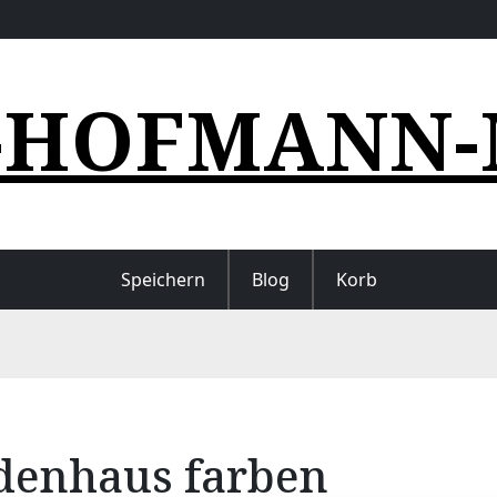
-HOFMANN-
Speichern
Blog
Korb
denhaus farben