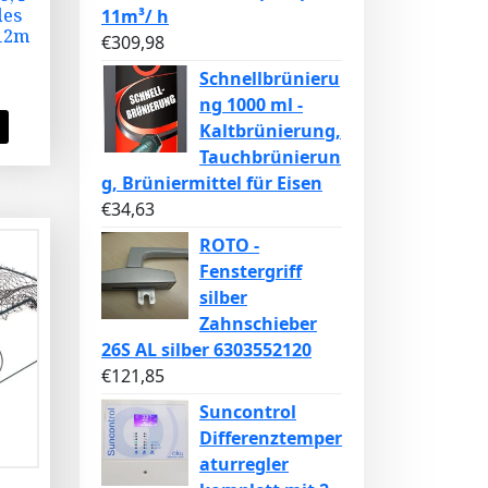
les
11m³/ h
12m
€
309,98
Schnellbrünieru
ng 1000 ml -
Kaltbrünierung,
Tauchbrünierun
g, Brüniermittel für Eisen
€
34,63
ROTO -
Fenstergriff
silber
Zahnschieber
26S AL silber 6303552120
€
121,85
Suncontrol
Differenztemper
aturregler