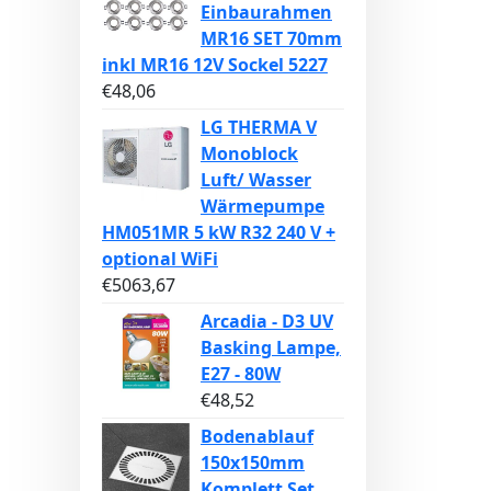
Einbaurahmen
MR16 SET 70mm
inkl MR16 12V Sockel 5227
€
48,06
LG THERMA V
Monoblock
Luft/ Wasser
Wärmepumpe
HM051MR 5 kW R32 240 V +
optional WiFi
€
5063,67
Arcadia - D3 UV
Basking Lampe,
E27 - 80W
€
48,52
Bodenablauf
150x150mm
Komplett Set,