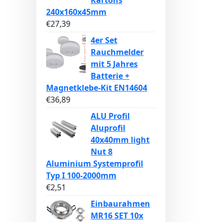
Kartons
240x160x45mm
€
27,39
4er Set
Rauchmelder
mit 5 Jahres
Batterie +
Magnetklebe-Kit EN14604
€
36,89
ALU Profil
Aluprofil
40x40mm light
Nut 8
Aluminium Systemprofil
Typ I 100-2000mm
€
2,51
Einbaurahmen
MR16 SET 10x