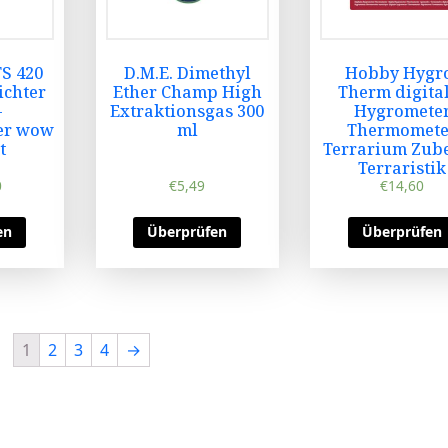
S 420
D.M.E. Dimethyl
Hobby Hygr
ichter
Ether Champ High
Therm digita
-
Extraktionsgas 300
Hygromete
er wow
ml
Thermomete
t
Terrarium Zub
Terraristik
0
€
5,49
€
14,60
en
Überprüfen
Überprüfen
1
2
3
4
→