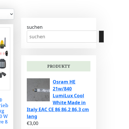
suchen
PRODUKTY
Osram HE
21w/840
LumiLux Cool
®
White Made in
rieb
Italy EAC CE 86 86,2 86,3 cm
kg
80 W
lang
ve 8
€
3,00