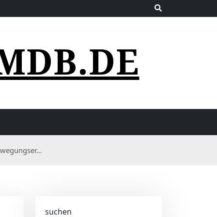
MDB.DE
Bewegungser…
suchen