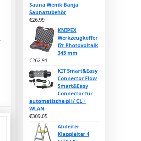
Sauna Wenik Banja
Saunazubehör
€
26,99
KNIPEX
Werkzeugkoffer
,
f?r Photovoltaik
345 mm
€
262,91
KIT Smart&Easy
Connector Flow
Smart&Easy
Connector für
automatische pH/ CL +
WLAN
€
309,05
Aluleiter
Klappleiter 4