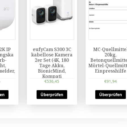
2K IP
eufyCam S300 3C
MC-Quellmitte
ngska
kabellose Kamera
20kg,
rb-
2er Set (4K, 180
Betonquellmitte
ht,
Tage Akku,
Mörtel-Quellmitt
elder,
BionicMind,
Einpresshilfe
Kompati
4
€
536,45
€
91,94
fen
Überprüfen
Überprüfen