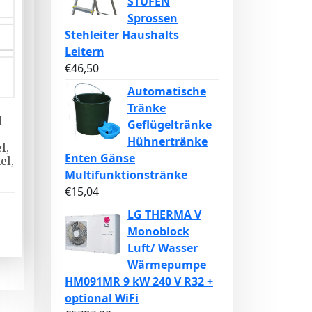
STÜFEN
Sprossen
Stehleiter Haushalts
Leitern
€
46,50
Automatische
Tränke
l
Geflügeltränke
Hühnertränke
l,
Enten Gänse
el,
Multifunktionstränke
€
15,04
LG THERMA V
Monoblock
Luft/ Wasser
Wärmepumpe
HM091MR 9 kW 240 V R32 +
optional WiFi