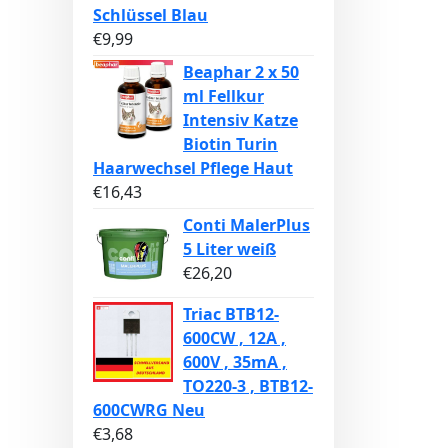
Schlüssel Blau
€
9,99
Beaphar 2 x 50
ml Fellkur
Intensiv Katze
Biotin Turin
Haarwechsel Pflege Haut
€
16,43
Conti MalerPlus
5 Liter weiß
€
26,20
Triac BTB12-
600CW , 12A ,
600V , 35mA ,
TO220-3 , BTB12-
600CWRG Neu
€
3,68