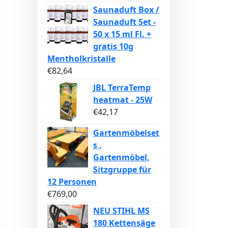
Saunaduft Box /
Saunaduft Set -
50 x 15 ml Fl. +
gratis 10g
Mentholkristalle
€
82,64
JBL TerraTemp
heatmat - 25W
€
42,17
Gartenmöbelset
s ,
Gartenmöbel,
Sitzgruppe für
12 Personen
€
769,00
NEU STIHL MS
180 Kettensäge