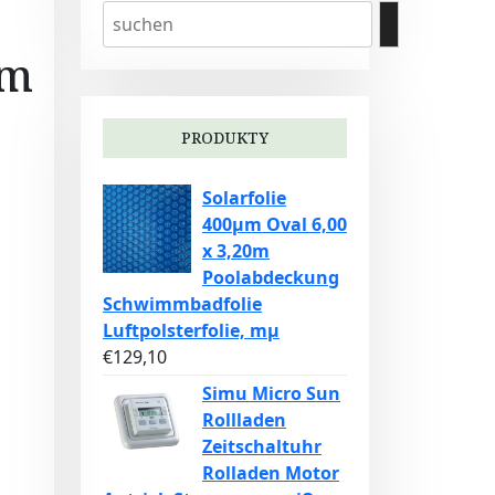
am
PRODUKTY
Solarfolie
400µm Oval 6,00
x 3,20m
Poolabdeckung
Schwimmbadfolie
Luftpolsterfolie, mµ
€
129,10
Simu Micro Sun
Rollladen
Zeitschaltuhr
Rolladen Motor