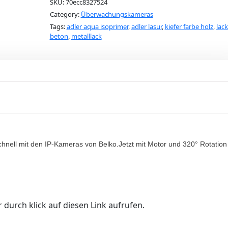
SKU:
70ecc8327524
Category:
Überwachungskameras
Tags:
adler aqua isoprimer
,
adler lasur
,
kiefer farbe holz
,
lack
beton
,
metalllack
chnell mit den IP-Kameras von Belko.Jetzt mit Motor und 320° Rotation
 durch klick auf diesen Link aufrufen.