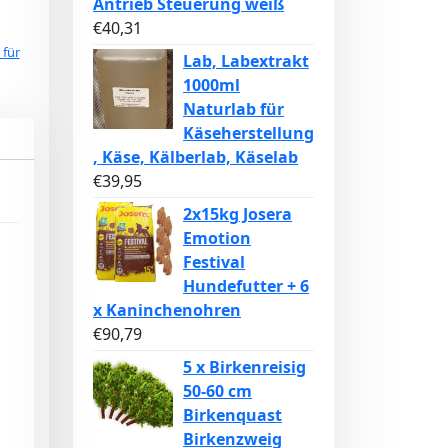
Antrieb Steuerung weiß
€
40,31
 für
Lab, Labextrakt
1000ml
Naturlab für
Käseherstellung
, Käse, Kälberlab, Käselab
€
39,95
2x15kg Josera
Emotion
Festival
Hundefutter + 6
x Kaninchenohren
€
90,79
5 x Birkenreisig
50-60 cm
Birkenquast
Birkenzweig