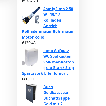
€
5787,20
Somfy Ilmo 2 50
WT 10/17
Rollladen
Antrieb
Rollladenmotor Rohrmotor
Motor Rollo
€
139,43
Jomo Aufputz
WC Spülkasten
SM6 manhattan
grau Start/ Stop
Spartaste 6 Liter Jomorit
€
60,00
Buch
Geldkassette
Buchattrappe
Geld mit 2