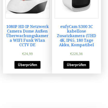
1080P HD IP Netzwerk
eufyCam S300 3C
Camera Dome Außen
kabellose
Überwachungskamer
Zusatzkamera (UHD
a WIFI Funk Wlan
4K, IP65, 180 Tage
CCTV DE
Akku, Kompatibel
€
24,99
€
226,36
Überprüfen
Überprüfen