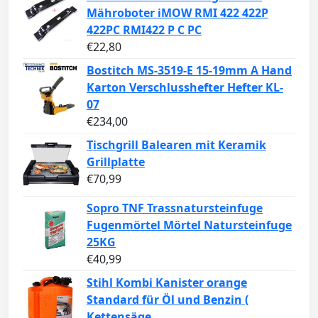
Mähroboter iMOW RMI 422 422P
422PC RMI422 P C PC
€
22,80
Bostitch MS-3519-E 15-19mm A Hand
Karton Verschlusshefter Hefter KL-
07
€
234,00
Tischgrill Balearen mit Keramik
Grillplatte
€
70,99
Sopro TNF Trassnatursteinfuge
Fugenmörtel Mörtel Natursteinfuge
25KG
€
40,99
Stihl Kombi Kanister orange
Standard für Öl und Benzin (
Kettensäge