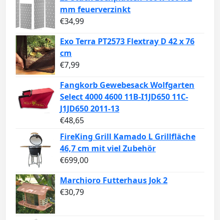
mm feuerverzinkt
€
34,99
Exo Terra PT2573 Flextray D 42 x 76
cm
€
7,99
Fangkorb Gewebesack Wolfgarten
Select 4000 4600 11B-I1JD650 11C-
J1JD650 2011-13
€
48,65
FireKing Grill Kamado L Grillfläche
46,7 cm mit viel Zubehör
€
699,00
Marchioro Futterhaus Jok 2
€
30,79