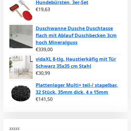
Hundebürsten, 3er-Set
€
19,63
Duschwanne Dusche Duschtasse
flach mit Ablauf Duschbecken 3cm
hoch Mineralguss
€
339,00
vidaXL 8-tlg. Haustierkäfig mit Tür
Schwarz 35x35 cm Stahl
€
30,99
Plattenlager Multi+ teil-/ stapelbar,
32 Stück, 35mm dick, 4 x 15mm
€
141,50
zzzzz