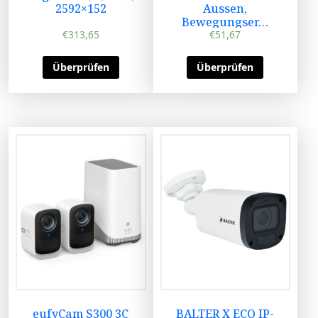
2592×152
Aussen,
Bewegungser…
€
313,65
€
51,67
Überprüfen
Überprüfen
eufyCam S300 3C
BALTER X ECO IP-