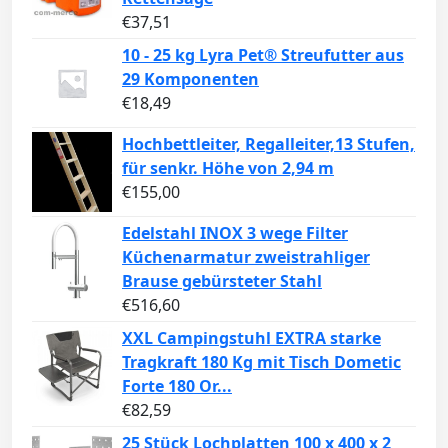
€
37,51
10 - 25 kg Lyra Pet® Streufutter aus
29 Komponenten
€
18,49
Hochbettleiter, Regalleiter,13 Stufen,
für senkr. Höhe von 2,94 m
€
155,00
Edelstahl INOX 3 wege Filter
Küchenarmatur zweistrahliger
Brause gebürsteter Stahl
€
516,60
XXL Campingstuhl EXTRA starke
Tragkraft 180 Kg mit Tisch Dometic
Forte 180 Or...
€
82,59
25 Stück Lochplatten 100 x 400 x 2