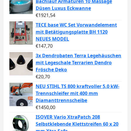
Bachlauf Armaturen 10 Massage
Düsen Luxus Eckwanne
€
1921,54
TECE base WC Set Vorwandelement
mit Betätigungsplatte BH 1120
NEUES MODEL
€
147,70
3x Dendrobaten Terra Legehäuschen
mit Legeschale Terrarien Dendro
Frösche Deko
€
20,70
NEU STIHL TS 800 kraftvoller 5,0 kW-
Trennschleifer mit 400 mm
Diamanttrennscheibe
€
1450,00
ISOVER Vario XtraPatch 208
Selbstklebende Klettstreifen 60 x 20
mm Xtra Safe