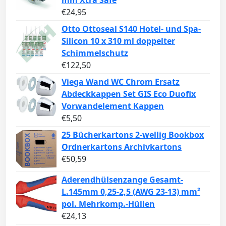
€
24,95
Otto Ottoseal S140 Hotel- und Spa-
Silicon 10 x 310 ml doppelter
Schimmelschutz
€
122,50
Viega Wand WC Chrom Ersatz
Abdeckkappen Set GIS Eco Duofix
Vorwandelement Kappen
€
5,50
25 Bücherkartons 2-wellig Bookbox
Ordnerkartons Archivkartons
€
50,59
Aderendhülsenzange Gesamt-
L.145mm 0,25-2,5 (AWG 23-13) mm²
pol. Mehrkomp.-Hüllen
€
24,13