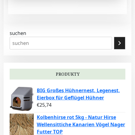
suchen
PRODUKTY
BIG Großes Hühnernest, Legenest,
Eierbox für Geflügel Hühner
€
25,74
Kolbenhirse rot 5kg - Natur Hirse
Wellensittiche Kanarien Vögel Nager
Futter TOP