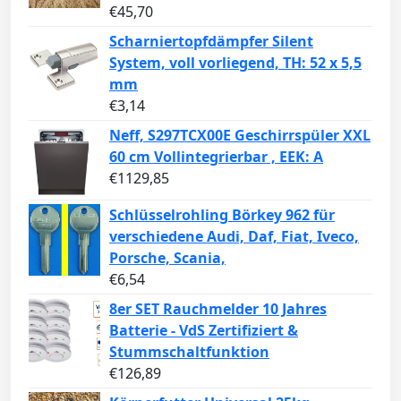
€
45,70
Scharniertopfdämpfer Silent
System, voll vorliegend, TH: 52 x 5,5
mm
€
3,14
Neff, S297TCX00E Geschirrspüler XXL
60 cm Vollintegrierbar , EEK: A
€
1129,85
Schlüsselrohling Börkey 962 für
verschiedene Audi, Daf, Fiat, Iveco,
Porsche, Scania,
€
6,54
8er SET Rauchmelder 10 Jahres
Batterie - VdS Zertifiziert &
Stummschaltfunktion
€
126,89