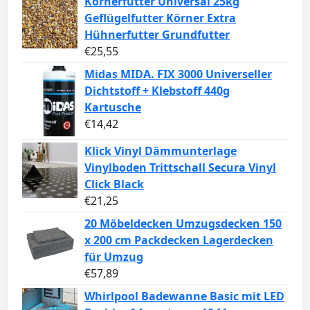
Körnerfutter Universal 25kg
Geflügelfutter Körner Extra
Hühnerfutter Grundfutter
€
25,55
Midas MIDA. FIX 3000 Universeller
Dichtstoff + Klebstoff 440g
Kartusche
€
14,42
Klick Vinyl Dämmunterlage
Vinylboden Trittschall Secura Vinyl
Click Black
€
21,25
20 Möbeldecken Umzugsdecken 150
x 200 cm Packdecken Lagerdecken
für Umzug
€
57,89
Whirlpool Badewanne Basic mit LED