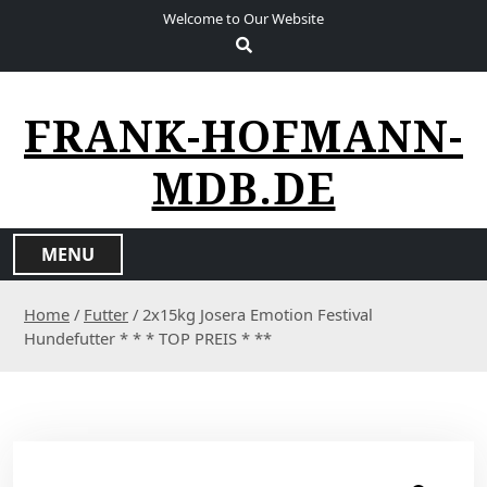
S
Welcome to Our Website
k
i
p
t
FRANK-HOFMANN-
o
c
MDB.DE
o
n
t
MENU
e
n
Home
/
Futter
/ 2x15kg Josera Emotion Festival
t
Hundefutter * * * TOP PREIS * **