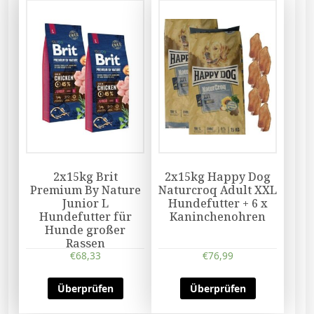
2x15kg Brit
2x15kg Happy Dog
Premium By Nature
Naturcroq Adult XXL
Junior L
Hundefutter + 6 x
Hundefutter für
Kaninchenohren
Hunde großer
Rassen
€
68,33
€
76,99
Überprüfen
Überprüfen