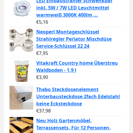
LED Einbaustrahler Schwenkbar
inkl. 5W / 7W LED Leuchtmittel
warmweiß 3000K 400lm ...
€
5,16
Neoperl Montageschlüssel
Strahlregler Perlator Mischdüse
Service-Schlüssel 22 24
€
7,95
Vitakraft Country home Überstreu
Waldboden - 1,9 l
€
3,90
Thebo Steckdosenelement
Unterbausteckdose 2fach Edelstahl
keine Ecksteckdose
€
37,98
Neu Holz Gartenmöbel,
Terrassensets, Für 12 Personen,