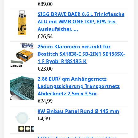
€
89,00
SIGG BRAVE BAER 0.6 L Trinkflasche
ALU mit WMB ONE TOP, BPA frei,
Auslaufsicher, ...
€
26,54
25mm Klammern verzinkt für
Bostitch SX1838-E SB-2IN1 SB156SX-
1-E Ryobi R18S18G K
€
23,00
2,86 EUR/ qm Anhängernetz
Ladungssicherung Transportnetz
Abdecknetz 2,5m x 3,5m
€
24,99
9W Einbau-Panel Rund Ø 145 mm
€
4,99