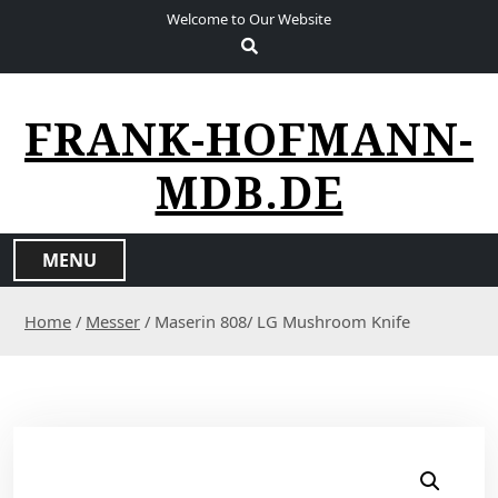
S
Welcome to Our Website
k
i
p
t
FRANK-HOFMANN-
o
c
MDB.DE
o
n
t
MENU
e
n
Home
/
Messer
/ Maserin 808/ LG Mushroom Knife
t