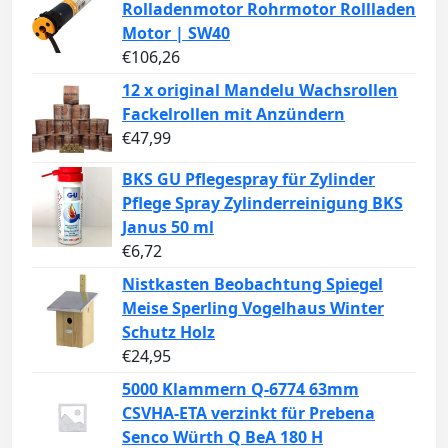
Rolladenmotor Rohrmotor Rollladen
Motor | SW40
€
106,26
12 x original Mandelu Wachsrollen
Fackelrollen mit Anzündern
€
47,99
BKS GU Pflegespray für Zylinder
Pflege Spray Zylinderreinigung BKS
Janus 50 ml
€
6,72
Nistkasten Beobachtung Spiegel
Meise Sperling Vogelhaus Winter
Schutz Holz
€
24,95
5000 Klammern Q-6774 63mm
CSVHA-ETA verzinkt für Prebena
Senco Würth Q BeA 180 H