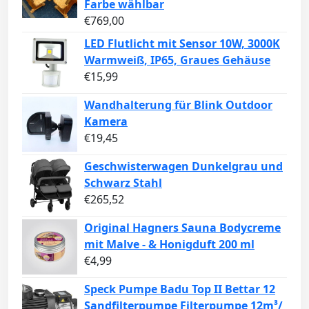
Farbe wählbar
€
769,00
LED Flutlicht mit Sensor 10W, 3000K
Warmweiß, IP65, Graues Gehäuse
€
15,99
Wandhalterung für Blink Outdoor
Kamera
€
19,45
Geschwisterwagen Dunkelgrau und
Schwarz Stahl
€
265,52
Original Hagners Sauna Bodycreme
mit Malve - & Honigduft 200 ml
€
4,99
Speck Pumpe Badu Top II Bettar 12
Sandfilterpumpe Filterpumpe 12m³/