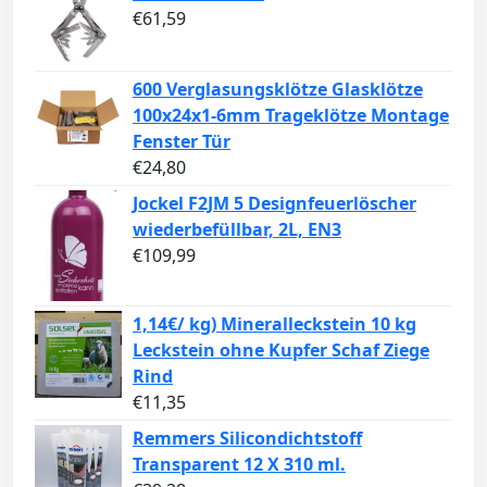
€
61,59
600 Verglasungsklötze Glasklötze
100x24x1-6mm Trageklötze Montage
Fenster Tür
€
24,80
Jockel F2JM 5 Designfeuerlöscher
wiederbefüllbar, 2L, EN3
€
109,99
1,14€/ kg) Mineralleckstein 10 kg
Leckstein ohne Kupfer Schaf Ziege
Rind
€
11,35
Remmers Silicondichtstoff
Transparent 12 X 310 ml.