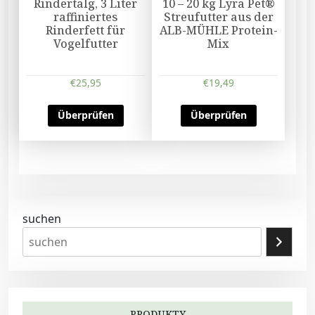
Rindertalg, 3 Liter
10 – 20 kg Lyra Pet®
raffiniertes
Streufutter aus der
Rinderfett für
ALB-MÜHLE Protein-
Vogelfutter
Mix
€
25,95
€
19,49
Überprüfen
Überprüfen
suchen
PRODUKTY