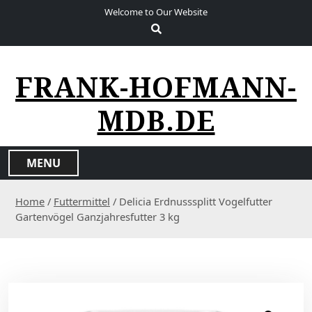
S
Welcome to Our Website
k
i
p
t
FRANK-HOFMANN-
o
c
MDB.DE
o
n
t
MENU
e
n
Home
/
Futtermittel
/ Delicia Erdnusssplitt Vogelfutter
t
Gartenvögel Ganzjahresfutter 3 kg