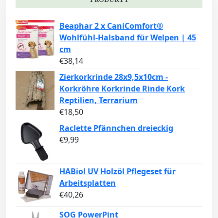
Beaphar 2 x CaniComfort®
Wohlfühl-Halsband für Welpen | 45
cm
€
38,14
Zierkorkrinde 28x9,5x10cm -
Korkröhre Korkrinde Rinde Kork
Reptilien, Terrarium
€
18,50
Raclette Pfännchen dreieckig
€
9,99
HABiol UV Holzöl Pflegeset für
Arbeitsplatten
€
40,26
SOG PowerPint