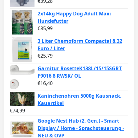
€
39,28
2x14kg Happy Dog Adult Maxi
Hundefutter
€
85,99
3 Liter Chemoform Compactal 8,32
Euro / Liter
€
25,79
Garnitur RosetteK138L/15/15SGRT
F9016 8 RWSK/ OL
€
16,40
Kaninchenohren 5000g Kausnack,
Kauartikel
€
74,99
Google Nest Hub (2. Gen.) - Smart
Display / Home - Sprachsteuerung -
NEU & OVP