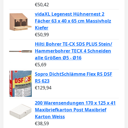
€
50,42
vidaXL Legenest Hühnernest 2
Fächer 63 x 40 x 65 cm Massivholz
Kiefer
€
50,99
Hilti Bohrer TE-CX SDS PLUS Stein/
Hammerbohrer TECX 4 Schneiden
alle Größen Ø5 - Ø16
€
5,69
Sopro DichtSchlämme Flex RS DSF
RS 623
€
129,94
200 Warensendungen 170 x 125 x 41
Maxibriefkarton Post Maxibrief
Karton Weiss
€
38,59