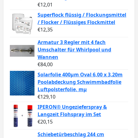
€
12,01
Superflock flüssig / Flockungsmittel
/ Flocker / Flüssiges Flockmittel
€
12,35
Armatur 3 Regler mit 4 fach
Umschalter für Whirlpool und
Wannen
€
84,00
Solarfolie 400µm Oval 6,00 x 3,20m
Poolabdeckung Schwimmbadfolie
Luftpolsterfolie, mµ
€
129,10
IPERON® Ungezieferspray &
Langzeit Flohspray im Set
€
20,15
Schiebetürbeschlag 244 cm