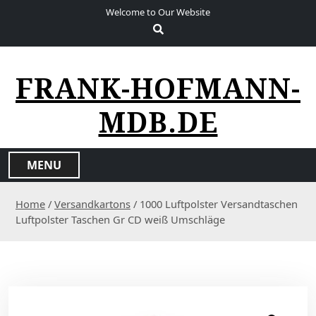
S
Welcome to Our Website
k
i
p
t
FRANK-HOFMANN-
o
c
MDB.DE
o
n
t
MENU
e
n
Home
/
Versandkartons
/ 1000 Luftpolster Versandtaschen
t
Luftpolster Taschen Gr CD weiß Umschläge