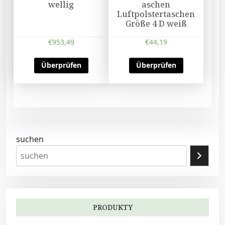
wellig
aschen
Luftpolstertaschen
Größe 4 D weiß
€
953,49
€
44,19
Überprüfen
Überprüfen
suchen
PRODUKTY