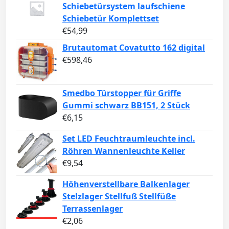
Schiebetürsystem laufschiene
Schiebetür Komplettset
€
54,99
Brutautomat Covatutto 162 digital
€
598,46
Smedbo Türstopper für Griffe
Gummi schwarz BB151, 2 Stück
€
6,15
Set LED Feuchtraumleuchte incl.
Röhren Wannenleuchte Keller
€
9,54
Höhenverstellbare Balkenlager
Stelzlager Stellfuß Stellfüße
Terrassenlager
€
2,06