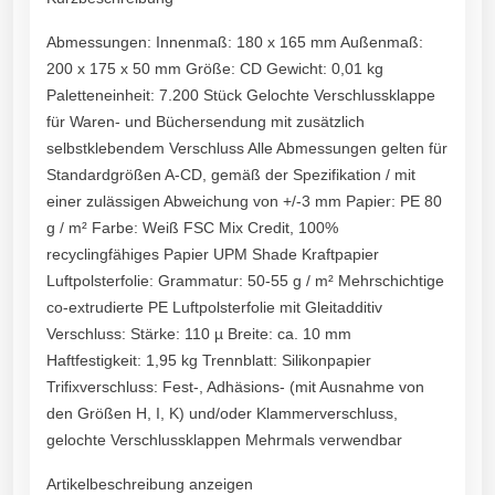
Abmessungen: Innenmaß: 180 x 165 mm Außenmaß:
200 x 175 x 50 mm Größe: CD Gewicht: 0,01 kg
Paletteneinheit: 7.200 Stück Gelochte Verschlussklappe
für Waren- und Büchersendung mit zusätzlich
selbstklebendem Verschluss Alle Abmessungen gelten für
Standardgrößen A-CD, gemäß der Spezifikation / mit
einer zulässigen Abweichung von +/-3 mm Papier: PE 80
g / m² Farbe: Weiß FSC Mix Credit, 100%
recyclingfähiges Papier UPM Shade Kraftpapier
Luftpolsterfolie: Grammatur: 50-55 g / m² Mehrschichtige
co-extrudierte PE Luftpolsterfolie mit Gleitadditiv
Verschluss: Stärke: 110 µ Breite: ca. 10 mm
Haftfestigkeit: 1,95 kg Trennblatt: Silikonpapier
Trifixverschluss: Fest-, Adhäsions- (mit Ausnahme von
den Größen H, I, K) und/oder Klammerverschluss,
gelochte Verschlussklappen Mehrmals verwendbar
Artikelbeschreibung anzeigen