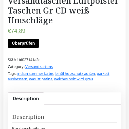
Versandtaschen Luftpolster
Taschen Gr CD weiß
Umschläge
€
74,89
Überprüfen
SKU:
1bf027141a2c
Category:
Versandkartons
Tags:
indian summer farbe
,
leinöl holzschutz außen
,
parkett
ausbessern
,
was ist patina
,
welches holz wird grau
Description
Description
Kurzbeschreibung