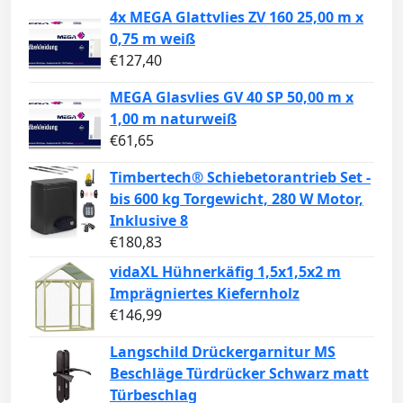
4x MEGA Glattvlies ZV 160 25,00 m x
0,75 m weiß
€
127,40
MEGA Glasvlies GV 40 SP 50,00 m x
1,00 m naturweiß
€
61,65
Timbertech® Schiebetorantrieb Set -
bis 600 kg Torgewicht, 280 W Motor,
Inklusive 8
€
180,83
vidaXL Hühnerkäfig 1,5x1,5x2 m
Imprägniertes Kiefernholz
€
146,99
Langschild Drückergarnitur MS
Beschläge Türdrücker Schwarz matt
Türbeschlag