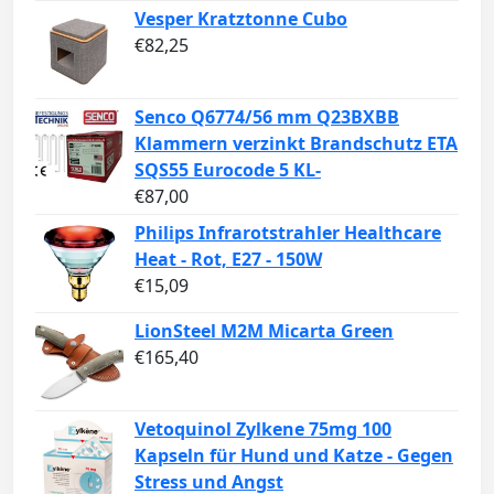
Vesper Kratztonne Cubo
€
82,25
Senco Q6774/56 mm Q23BXBB
Klammern verzinkt Brandschutz ETA
SQS55 Eurocode 5 KL-
€
87,00
Philips Infrarotstrahler Healthcare
Heat - Rot, E27 - 150W
€
15,09
LionSteel M2M Micarta Green
€
165,40
Vetoquinol Zylkene 75mg 100
Kapseln für Hund und Katze - Gegen
Stress und Angst