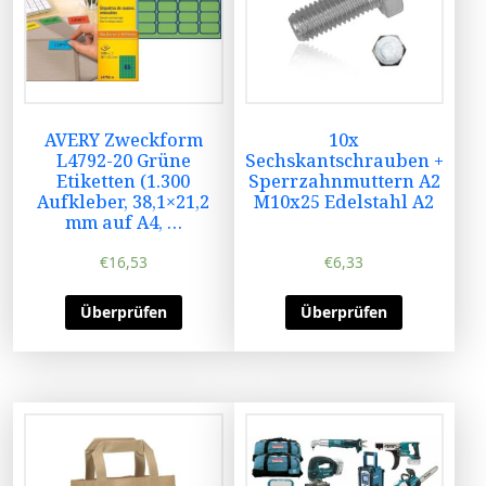
AVERY Zweckform
10x
L4792-20 Grüne
Sechskantschrauben +
Etiketten (1.300
Sperrzahnmuttern A2
Aufkleber, 38,1×21,2
M10x25 Edelstahl A2
mm auf A4, …
€
16,53
€
6,33
Überprüfen
Überprüfen