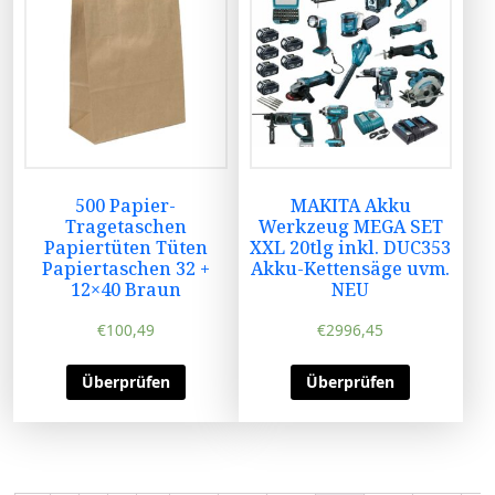
500 Papier-
MAKITA Akku
Tragetaschen
Werkzeug MEGA SET
Papiertüten Tüten
XXL 20tlg inkl. DUC353
Papiertaschen 32 +
Akku-Kettensäge uvm.
12×40 Braun
NEU
€
100,49
€
2996,45
Überprüfen
Überprüfen