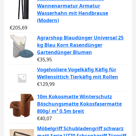
Wannenarmatur Armatur
Wasserhahn mit Handbrause
(Modern)
€
205,69
Agrarshop Blaudünger Universal 25
kg Blau Korn Rasendünger
Gartendünger Blumen
€
35,95
Vogelvoliere Vogelkäfig Käfig für
Wellensittich Tierkäfig mit Rollen
€
129,99
10m Kokosmatte Winterschutz
Böschungsmatte Kokosfasermatte
800g/ m² 0,5m breit
€
40,07
Möbelgriff Schubladengriff schwarz
matt Serie UZ70 Schrankgriff Türgriff