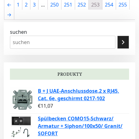
←
1
2
3
…
250
251
252
253
254
255
→
suchen
PRODUKTY
B + J UAE-Anschlussdose,2 x RJ45,
Cat. 6e, geschirmt 0217-102
€
11,07
Spülbecken COMO15-Schwarz/
Armatur + Siphon/100x50/ Granit/
SOFORT