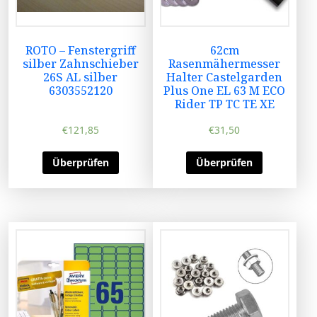
ROTO – Fenstergriff
62cm
silber Zahnschieber
Rasenmähermesser
26S AL silber
Halter Castelgarden
6303552120
Plus One EL 63 M ECO
Rider TP TC TE XE
€
121,85
€
31,50
Überprüfen
Überprüfen