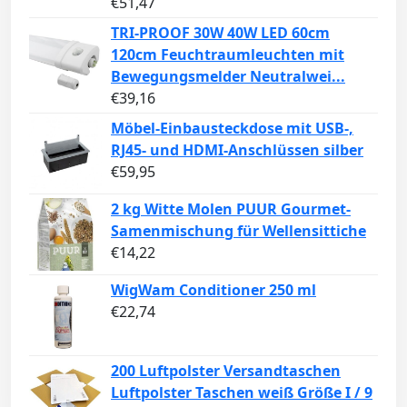
€
51,47
TRI-PROOF 30W 40W LED 60cm
120cm Feuchtraumleuchten mit
Bewegungsmelder Neutralwei...
€
39,16
Möbel-Einbausteckdose mit USB-,
RJ45- und HDMI-Anschlüssen silber
€
59,95
2 kg Witte Molen PUUR Gourmet-
Samenmischung für Wellensittiche
€
14,22
WigWam Conditioner 250 ml
€
22,74
200 Luftpolster Versandtaschen
Luftpolster Taschen weiß Größe I / 9