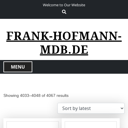
S
Welcome to Our Website
k
i
p
t
FRANK-HOFMANN-
o
c
MDB.DE
o
n
t
MENU
e
n
t
Showing 4033–4048 of 4067 results