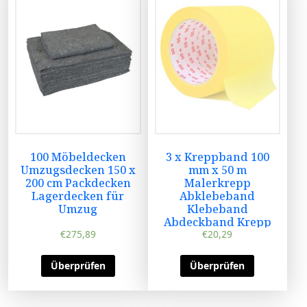
100 Möbeldecken
3 x Kreppband 100
Umzugsdecken 150 x
mm x 50 m
200 cm Packdecken
Malerkrepp
Lagerdecken für
Abklebeband
Umzug
Klebeband
Abdeckband Krepp
€
275,89
€
20,29
Überprüfen
Überprüfen