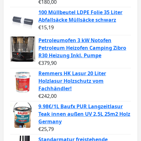
€
180,00
100 Müllbeutel LDPE Folie 35 Liter
Abfallsäcke Müllsäcke schwarz
€
15,19
Petroleumofen 3 kW Notofen
Petroleum Heizofen Camping Zibro
R30 Heizung Inkl. Pumpe
€
379,90
Remmers HK Lasur 20 Liter
Holzlasur Holzschutz vom
Fachhändler!
€
242,00
9,98€/1L Baufx PUR Langzeitlasur
Teak innen außen UV 2,5L 25m2 Holz
Germany
€
25,79
Standarmatur freistehende