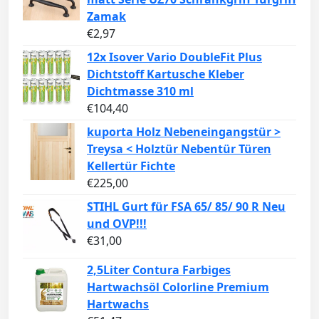
Zamak
€
2,97
12x Isover Vario DoubleFit Plus
Dichtstoff Kartusche Kleber
Dichtmasse 310 ml
€
104,40
kuporta Holz Nebeneingangstür >
Treysa < Holztür Nebentür Türen
Kellertür Fichte
€
225,00
STIHL Gurt für FSA 65/ 85/ 90 R Neu
und OVP!!!
€
31,00
2,5Liter Contura Farbiges
Hartwachsöl Colorline Premium
Hartwachs