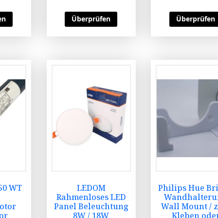
en
Überprüfen
Überprüfen
50 WT
LEDOM
Philips Hue Br
Rahmenloses LED
Wandhalteru
otor
Panel Beleuchtung
Wall Mount / 
or
8W / 18W
Kleben ode