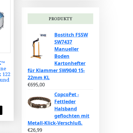
PRODUKTY
Bostitch FSSW
SW7437
Manueller
Boden
X™
Kartonhefter
hne
für Klammer SW9040 15-
x 122
22mm KL
rund
€
695,00
CopcoPet -
Fettleder
Halsband
geflochten mit
Metall-Klick-Verschluß.
€
26,99