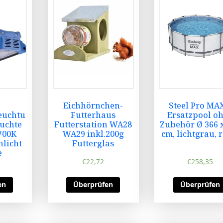
Eichhörnchen-
Steel Pro MA
euchtu
Futterhaus
Ersatzpool o
uchte
Futterstation WA28
Zubehör Ø 366 
700K
WA29 inkl.200g
cm, lichtgrau, 
licht
Futterglas
e
€
22,72
€
258,35
en
Überprüfen
Überprüfen