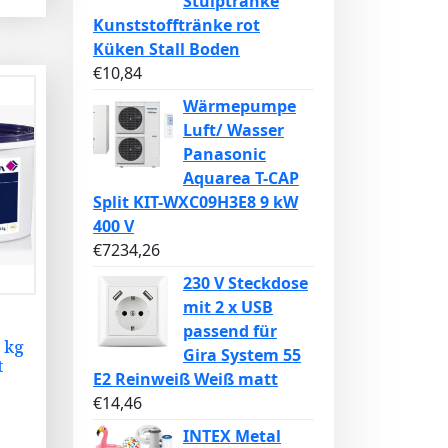
Stülptränke
Kunststofftränke rot
Küken Stall Boden
€
10,84
Wärmepumpe
Luft/ Wasser
Panasonic
Aquarea T-CAP
Split KIT-WXC09H3E8 9 kW
400 V
€
7234,26
230 V Steckdose
mit 2 x USB
passend für
 kg
Gira System 55
t
E2 Reinweiß Weiß matt
€
14,46
INTEX Metal