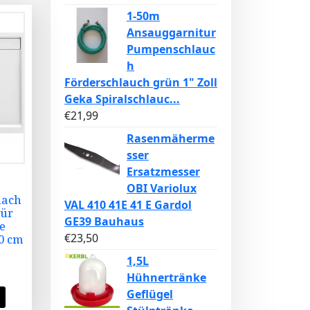
1-50m
Ansauggarnitur
Pumpenschlauc
h
Förderschlauch grün 1" Zoll
Geka Spiralschlauc...
€
21,99
Rasenmäherme
sser
Ersatzmesser
OBI Variolux
lach
VAL 410 41E 41 E Gardol
Für
GE39 Bauhaus
e
€
23,50
0 cm
1,5L
Hühnertränke
Geflügel