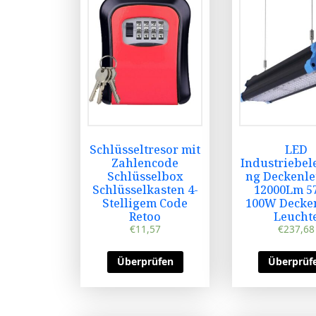
Schlüsseltresor mit
LED
Zahlencode
Industriebel
Schlüsselbox
ng Deckenle
Schlüsselkasten 4-
12000Lm 5
Stelligem Code
100W Decken
Retoo
Leucht
€
11,57
€
237,68
Überprüfen
Überprüf