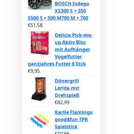
BOSCH Indego
XS300 S + 350
S500 S + 500 M700 M + 700
€
51,58
Delicia Pick-me-
up Aktiv Bloc
mit Aufhänger
Vogelfutter
ganzjahres Futter 6 Stck
€
9,95
Dönergrill
Lerida mit
Drehspieß
€
82,99
Karlie Flamingo
good4fun TPR
Spielstick
€
10,66