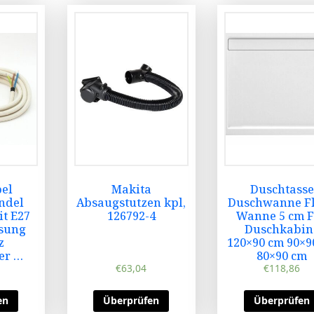
bel
Makita
Duschtasse
ndel
Absaugstutzen kpl,
Duschwanne F
it E27
126792-4
Wanne 5 cm 
ssung
Duschkabin
z
120×90 cm 90×9
er …
80×90 cm
€
63,04
€
118,86
en
Überprüfen
Überprüfen