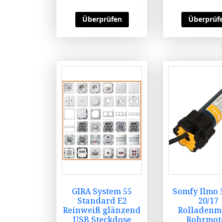
Überprüfen
Überprüf
GIRA System 55
Somfy Ilmo 
Standard E2
20/17
Reinweiß glänzend
Rolladenm
USB Steckdose
Rohrmot