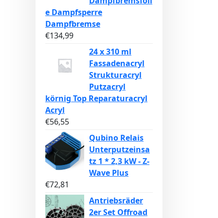
Dampfbremsfoli
e Dampfsperre
Dampfbremse
€
134,99
24 x 310 ml
Fassadenacryl
Strukturacryl
Putzacryl
körnig Top Reparaturacryl
Acryl
€
56,55
Qubino Relais
Unterputzeinsa
tz 1 * 2,3 kW - Z-
Wave Plus
€
72,81
Antriebsräder
2er Set Offroad