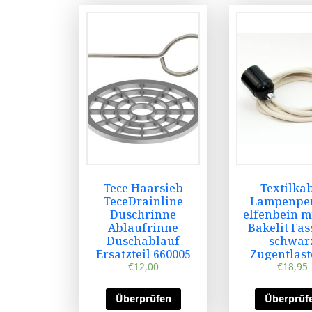
Tece Haarsieb
Textilka
TeceDrainline
Lampenpe
Duschrinne
elfenbein m
Ablaufrinne
Bakelit Fa
Duschablauf
schwar
Ersatzteil 660005
Zugentlast
€
12,00
€
18,95
Überprüfen
Überprüf