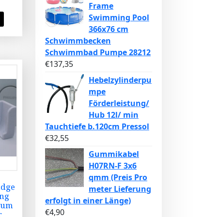
Frame
Swimming Pool
366x76 cm
Schwimmbecken
Schwimmbad Pumpe 28212
€
137,35
Hebelzylinderpu
mpe
Förderleistung/
Hub 12l/ min
Tauchtiefe b.120cm Pressol
€
32,55
Gummikabel
H07RN-F 3x6
qmm (Preis Pro
idge
meter Lieferung
ng
erfolgt in einer Länge)
zum
€
4,90
r