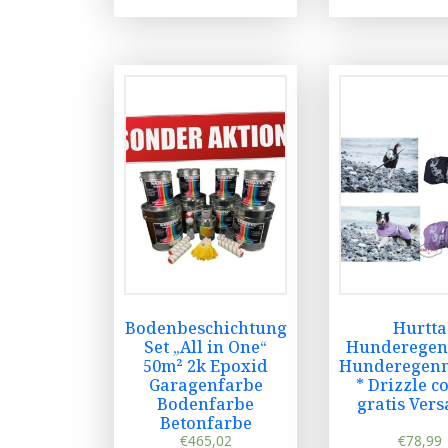
Bodenbeschichtung
Hurtta
Set „All in One“
Hunderegen
50m² 2k Epoxid
Hunderegenm
Garagenfarbe
* Drizzle co
Bodenfarbe
gratis Ver
Betonfarbe
€
465,02
€
78,99