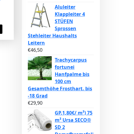
Aluleiter
Klappleiter 4
STÜFEN
Sprossen
Stehleiter Haushalts
Leitern
€
46,50
Trachycarpus
fortunei
Hanfpalme bis
100 cm
Gesamthöhe Frosthart. bis
-18 Grad
€
29,90
GP.1,80€/ m²) 75
m² Ursa SECO®
SD 2