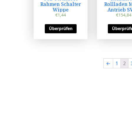
Rahmen Schalter
Rollladen 
Wippe
Antrieb 
€
1,44
€
154,84
Überprüfen
Überprüf
←
1
2