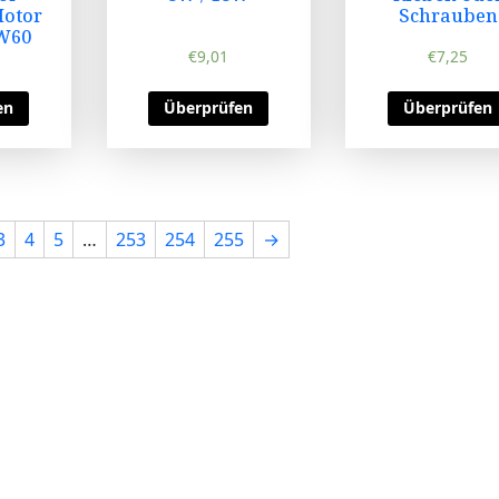
Motor
Schrauben
SW60
€
9,01
€
7,25
en
Überprüfen
Überprüfen
3
4
5
…
253
254
255
→