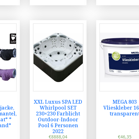
XXL Luxus SPA LED
MEGA 803
jacke,
Whirlpool SET
Vlieskleber 16
antel,
230×230 Farblicht
transparen
at* *
Outdoor-Indoor
sand*
Pool 6 Personen
2022
€
8888,04
€
46,35