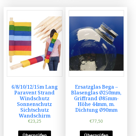
6/8/10/12/15m Lang
Ersatzglas Bega –
Paravent Strand
Blasenglas Ø250mm,
Windschutz
Griffrand Ø85mm-
Sonnenschutz
Höhe 44mm, m.
Sichtschutz
Dichtung Ø90mm
Wandschirm
€
23,25
€
77,50
Überprüfen
Überprüfen