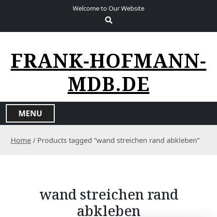
S
Welcome to Our Website
k
i
p
t
FRANK-HOFMANN-
o
c
MDB.DE
o
n
t
MENU
e
n
Home
/ Products tagged “wand streichen rand abkleben”
t
wand streichen rand
abkleben