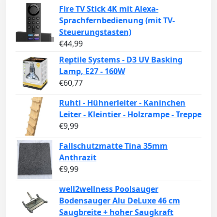
Fire TV Stick 4K mit Alexa-
Sprachfernbedienung (mit TV-
Steuerungstasten)
€
44,99
Reptile Systems - D3 UV Basking
Lamp, E27 - 160W
€
60,77
Ruhti - Hühnerleiter - Kaninchen
Leiter - Kleintier - Holzrampe - Treppe
€
9,99
Fallschutzmatte Tina 35mm
Anthrazit
€
9,99
well2wellness Poolsauger
Bodensauger Alu DeLuxe 46 cm
Saugbreite + hoher Saugkraft