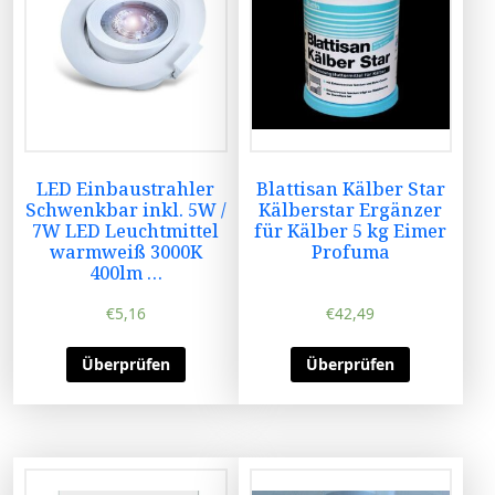
LED Einbaustrahler
Blattisan Kälber Star
Schwenkbar inkl. 5W /
Kälberstar Ergänzer
7W LED Leuchtmittel
für Kälber 5 kg Eimer
warmweiß 3000K
Profuma
400lm …
€
5,16
€
42,49
Überprüfen
Überprüfen