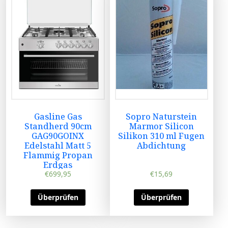
Gasline Gas
Sopro Naturstein
Standherd 90cm
Marmor Silicon
GAG90GOINX
Silikon 310 ml Fugen
Edelstahl Matt 5
Abdichtung
Flammig Propan
Erdgas
€
699,95
€
15,69
Überprüfen
Überprüfen