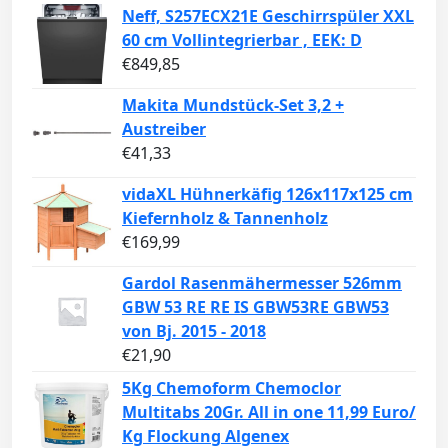
Neff, S257ECX21E Geschirrspüler XXL
60 cm Vollintegrierbar , EEK: D
€
849,85
Makita Mundstück-Set 3,2 +
Austreiber
€
41,33
vidaXL Hühnerkäfig 126x117x125 cm
Kiefernholz & Tannenholz
€
169,99
Gardol Rasenmähermesser 526mm
GBW 53 RE RE IS GBW53RE GBW53
von Bj. 2015 - 2018
€
21,90
5Kg Chemoform Chemoclor
Multitabs 20Gr. All in one 11,99 Euro/
Kg Flockung Algenex