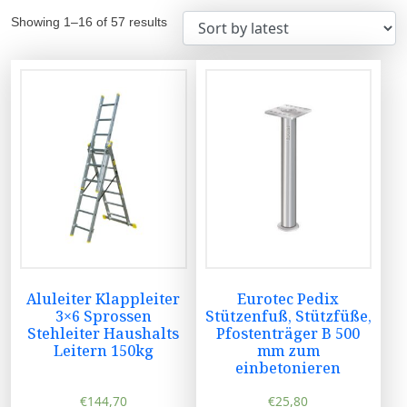
Showing 1–16 of 57 results
Aluleiter Klappleiter
Eurotec Pedix
3×6 Sprossen
Stützenfuß, Stützfüße,
Stehleiter Haushalts
Pfostenträger B 500
Leitern 150kg
mm zum
einbetonieren
€
144,70
€
25,80