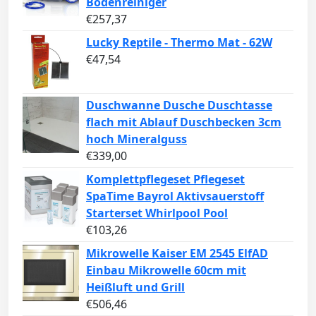
Bodenreiniger
€
257,37
Lucky Reptile - Thermo Mat - 62W
€
47,54
Duschwanne Dusche Duschtasse
flach mit Ablauf Duschbecken 3cm
hoch Mineralguss
€
339,00
Komplettpflegeset Pflegeset
SpaTime Bayrol Aktivsauerstoff
Starterset Whirlpool Pool
€
103,26
Mikrowelle Kaiser EM 2545 ElfAD
Einbau Mikrowelle 60cm mit
Heißluft und Grill
€
506,46