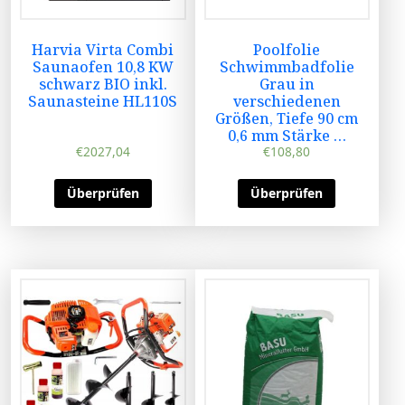
Harvia Virta Combi
Poolfolie
Saunaofen 10,8 KW
Schwimmbadfolie
schwarz BIO inkl.
Grau in
Saunasteine HL110S
verschiedenen
Größen, Tiefe 90 cm
0,6 mm Stärke …
€
2027,04
€
108,80
Überprüfen
Überprüfen