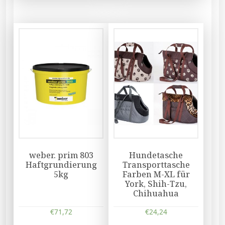
weber. prim 803
Hundetasche
Haftgrundierung
Transporttasche
5kg
Farben M-XL für
York, Shih-Tzu,
Chihuahua
€
71,72
€
24,24