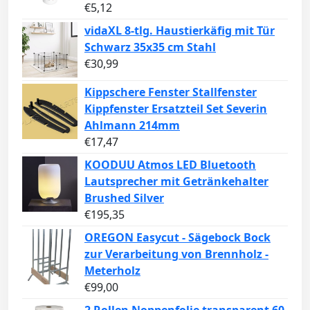
€
5,12
vidaXL 8-tlg. Haustierkäfig mit Tür
Schwarz 35x35 cm Stahl
€
30,99
Kippschere Fenster Stallfenster
Kippfenster Ersatzteil Set Severin
Ahlmann 214mm
€
17,47
KOODUU Atmos LED Bluetooth
Lautsprecher mit Getränkehalter
Brushed Silver
€
195,35
OREGON Easycut - Sägebock Bock
zur Verarbeitung von Brennholz -
Meterholz
€
99,00
2 Rollen Noppenfolie transparent 60