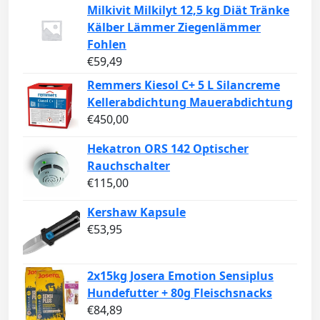
Milkivit Milkilyt 12,5 kg Diät Tränke
Kälber Lämmer Ziegenlämmer
Fohlen
€
59,49
Remmers Kiesol C+ 5 L Silancreme
Kellerabdichtung Mauerabdichtung
€
450,00
Hekatron ORS 142 Optischer
Rauchschalter
€
115,00
Kershaw Kapsule
€
53,95
2x15kg Josera Emotion Sensiplus
Hundefutter + 80g Fleischsnacks
€
84,89