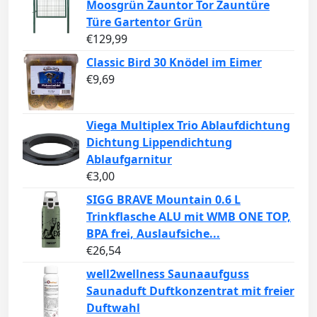
Moosgrün Zauntor Tor Zauntüre
Türe Gartentor Grün
€
129,99
Classic Bird 30 Knödel im Eimer
€
9,69
Viega Multiplex Trio Ablaufdichtung
Dichtung Lippendichtung
Ablaufgarnitur
€
3,00
SIGG BRAVE Mountain 0.6 L
Trinkflasche ALU mit WMB ONE TOP,
BPA frei, Auslaufsiche...
€
26,54
well2wellness Saunaaufguss
Saunaduft Duftkonzentrat mit freier
Duftwahl