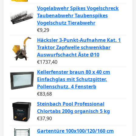
Vogelabwehr Spikes Vogelschreck
Taubenabwehr Taubenspikes
Vogelschutz Tierabwehr
€
9,29
Häcksler 3-Punkt-Aufnahme Kat. 1
Traktor Zapfwelle schwenkbar
Auswurfschacht Äste Ø10
€
1737,40
Kellerfenster braun 80 x 40 cm
Einfachglas mit Schutzgitter,
Pollenschutz, 4 Fensterb
€
83,68
Steinbach Pool Professional
Chlortabs 200g organisch 5 kg
€
37,90
Gartentüre 100x100/120/160 cm