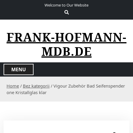
S
Welcome to Our Website
k
i
p
t
FRANK-HOFMANN-
o
c
MDB.DE
o
n
t
MENU
e
n
Home
/
Bez kategorii
/ Vigour Zubehör Bad Seifenspender
t
one Kristallglas klar