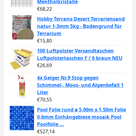
Mentholkristalle
€
68,22
Hobby Terrano Desert Terrariensand
natur 1-3mm 5kg - Bodengrund für
Terrarium
€
15,80
100 Luftpolster Versandtaschen
Luftpolstertaschen F / 6 braun NEU
€
26,69
4x Geiger Nr.9 Stop gegen
Schimmel-, Moos- und Algenbefall 1
Liter
€
70,55
Pool Folie rund ø 5,00m x 1,50m Folie
0,6mm Einhängebiese mosaik Pool
Poolfolie ...
€
527,14