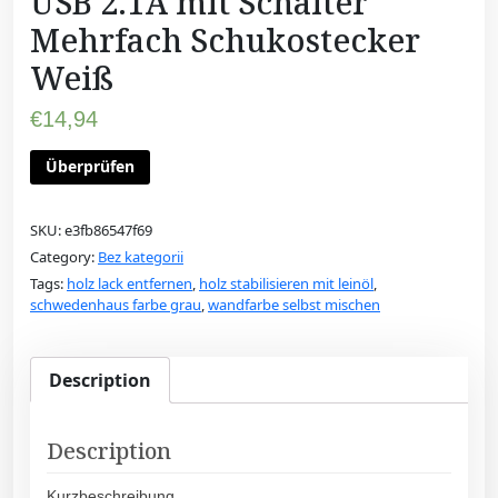
USB 2.1A mit Schalter
Mehrfach Schukostecker
Weiß
€
14,94
Überprüfen
SKU:
e3fb86547f69
Category:
Bez kategorii
Tags:
holz lack entfernen
,
holz stabilisieren mit leinöl
,
schwedenhaus farbe grau
,
wandfarbe selbst mischen
Description
Description
Kurzbeschreibung