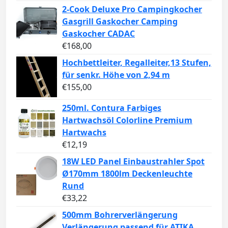
2-Cook Deluxe Pro Campingkocher
Gasgrill Gaskocher Camping
Gaskocher CADAC
€
168,00
Hochbettleiter, Regalleiter,13 Stufen,
für senkr. Höhe von 2,94 m
€
155,00
250ml. Contura Farbiges
Hartwachsöl Colorline Premium
Hartwachs
€
12,19
18W LED Panel Einbaustrahler Spot
Ø170mm 1800lm Deckenleuchte
Rund
€
33,22
500mm Bohrerverlängerung
Verlängerung passend für ATIKA