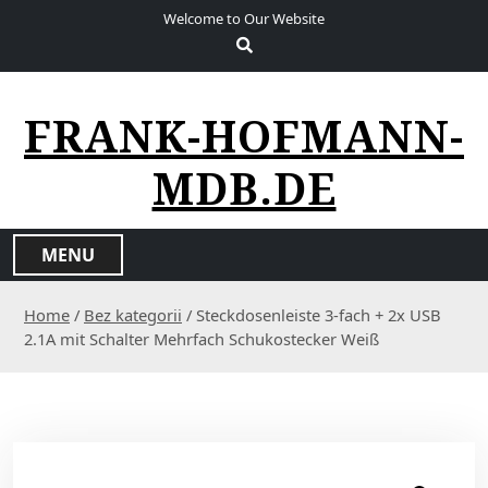
S
Welcome to Our Website
k
i
p
t
FRANK-HOFMANN-
o
c
MDB.DE
o
n
t
MENU
e
n
Home
/
Bez kategorii
/ Steckdosenleiste 3-fach + 2x USB
t
2.1A mit Schalter Mehrfach Schukostecker Weiß