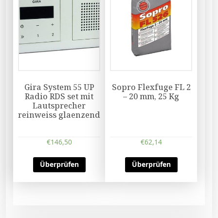
Gira System 55 UP
Sopro Flexfuge FL 2
Radio RDS set mit
– 20 mm, 25 Kg
Lautsprecher
reinweiss glaenzend
€
146,50
€
62,14
Überprüfen
Überprüfen