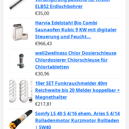
ELB52 Erdlochbohrer
€
35,00
Harvia Edelstahl Bio Combi
Saunaofen Kubic 9 KW mit digitaler
Steuerung und Feucht...
€
966,43
well2wellness Chlor Dosierschleuse
Chlordosierer Chlorschleuse für
Chlortabletten
€
30,96
10er SET Funkrauchmelder 40m
Reichweite bis 20 Melder koppelbar +
Magnethalter
€
217,81
Somfy LS 40 S 4/16 ehem. Aries S 4/14
Rolladenmotor Kurzmotor Rollladen
| SW40