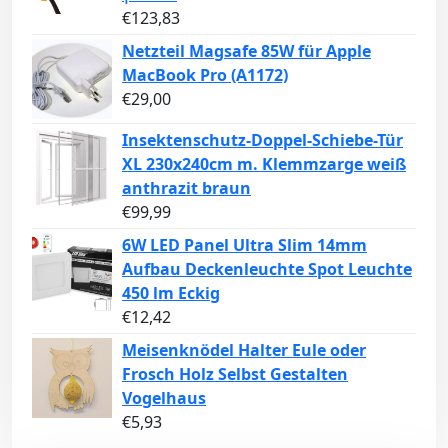
€
123,83
Netzteil Magsafe 85W für Apple
MacBook Pro (A1172)
€
29,00
Insektenschutz-Doppel-Schiebe-Tür
XL 230x240cm m. Klemmzarge weiß
anthrazit braun
€
99,99
6W LED Panel Ultra Slim 14mm
Aufbau Deckenleuchte Spot Leuchte
450 lm Eckig
€
12,42
Meisenknödel Halter Eule oder
Frosch Holz Selbst Gestalten
Vogelhaus
€
5,93