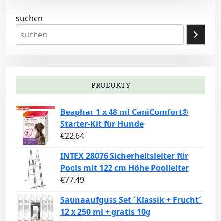
suchen
PRODUKTY
Beaphar 1 x 48 ml CaniComfort®
Starter-Kit für Hunde
€
22,64
INTEX 28076 Sicherheitsleiter für
Pools mit 122 cm Höhe Poolleiter
€
77,49
Saunaaufguss Set ´Klassik + Frucht´
12 x 250 ml + gratis 10g