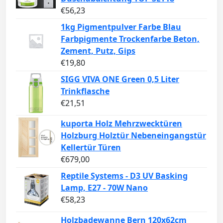
€
56,23
1kg Pigmentpulver Farbe Blau
Farbpigmente Trockenfarbe Beton,
Zement, Putz, Gips
€
19,80
SIGG VIVA ONE Green 0,5 Liter
Trinkflasche
€
21,51
kuporta Holz Mehrzwecktüren
Holzburg Holztür Nebeneingangstür
Kellertür Türen
€
679,00
Reptile Systems - D3 UV Basking
Lamp, E27 - 70W Nano
€
58,23
Holzbadewanne Bern 120x62cm