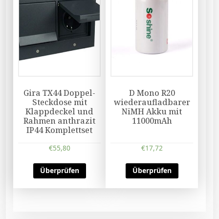
Gira TX44 Doppel-
D Mono R20
Steckdose mit
wiederaufladbarer
Klappdeckel und
NiMH Akku mit
Rahmen anthrazit
11000mAh
IP44 Komplettset
€
55,80
€
17,72
Überprüfen
Überprüfen