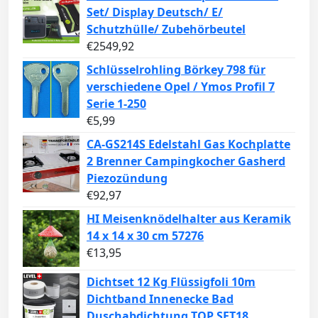
Set/ Display Deutsch/ E/
Schutzhülle/ Zubehörbeutel
€
2549,92
Schlüsselrohling Börkey 798 für
verschiedene Opel / Ymos Profil 7
Serie 1-250
€
5,99
CA-GS214S Edelstahl Gas Kochplatte
2 Brenner Campingkocher Gasherd
Piezozündung
€
92,97
HI Meisenknödelhalter aus Keramik
14 x 14 x 30 cm 57276
€
13,95
Dichtset 12 Kg Flüssigfoli 10m
Dichtband Innenecke Bad
Duschabdichtung TOP SET18