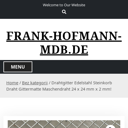
S
Welcome to Our Website
k
i
p
t
FRANK-HOFMANN-
o
c
MDB.DE
o
n
t
MENU
e
n
Home
/
Bez kategorii
/ Drahtgitter Edelstahl Steinkorb
t
Draht Gittermatte Maschendraht 24 x 24 mm x 2 mm!