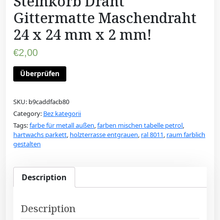
Steinkorb Draht
Gittermatte Maschendraht
24 x 24 mm x 2 mm!
€
2,00
Überprüfen
SKU:
b9caddfacb80
Category:
Bez kategorii
Tags:
farbe für metall außen
,
farben mischen tabelle petrol
,
hartwachs parkett
,
holzterrasse entgrauen
,
ral 8011
,
raum farblich
gestalten
Description
Description