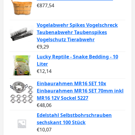
€
877,54
Vogelabwehr Spikes Vogelschreck
Taubenabwehr Taubenspikes
Vogelschutz Tierabwehr
€
9,29
Lucky Reptile - Snake Bedding - 10
Liter
€
12,14
Einbaurahmen MR16 SET 10x
Einbaurahmen MR16 SET 70mm inkl
MR16 12V Sockel 5227
€
48,06
Edelstahl Selbstbohrschrauben
sechskant 100 Stück
€
10,07