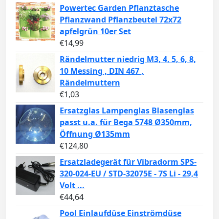
Powertec Garden Pflanztasche
Pflanzwand Pflanzbeutel 72x72
apfelgrün 10er Set
€
14,99
Rändelmutter niedrig M3, 4, 5, 6, 8,
10 Messing , DIN 467 ,
Rändelmuttern
€
1,03
Ersatzglas Lampenglas Blasenglas
passt u.a. für Bega 5748 Ø350mm,
Öffnung Ø135mm
€
124,80
Ersatzladegerät für Vibradorm SPS-
320-024-EU / STD-32075E - 7S Li - 29,4
Volt ...
€
44,64
Pool Einlaufdüse Einströmdüse