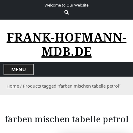
S
Welcome to Our Website
k
i
p
t
FRANK-HOFMANN-
o
c
MDB.DE
o
n
t
MENU
e
n
Home
/ Products tagged “farben mischen tabelle petrol”
t
farben mischen tabelle petrol