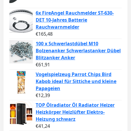
6x FireAngel Rauchmelder ST-630-
DET 10-Jahres Batterie
Rauchwarnmelder
€
165,48
100 x Schwerlastdübel M10
Bolzenanker Schwerlastanker Dübel
Blitzanker Anker
€
61,91
Vogelspielzeug Parrot Chips Bird
Kabob ideal für Sittiche und kleine
Papageien
€
12,39
TOP Ölradiator Öl Radiator Heizer
Heizkörper Heizlüfter Elektro-
Heizung schwarz
€
41,24