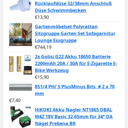
Rücklaufdüse 32/38mm Anschluß
Düse Schwimmbecken
€
13,90
Gartenmöbelset Polyrattan
Sitzgruppe Garten Set Sofagarnitur
Lounge Essgruppe
€
744,19
2x Golisi G22 Akku 18650 Batterie
2200mAh 20A / 30A für E-Zigarette E-
Bike Werkzeug
€
15,90
851/4 PH/ S PlusMinus Bits, # 2 x 70
mm
€
7,40
HiKOKI Akku Nagler NT1865 DBAL
W4Z 18V Basic 32-65mm für 34° DA
Nägel Prebena BR