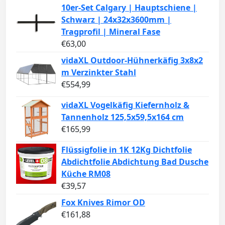
10er-Set Calgary | Hauptschiene |
Schwarz | 24x32x3600mm |
Tragprofil | Mineral Fase
€
63,00
vidaXL Outdoor-Hühnerkäfig 3x8x2
m Verzinkter Stahl
€
554,99
vidaXL Vogelkäfig Kiefernholz &
Tannenholz 125,5x59,5x164 cm
€
165,99
Flüssigfolie in 1K 12Kg Dichtfolie
Abdichtfolie Abdichtung Bad Dusche
Küche RM08
€
39,57
Fox Knives Rimor OD
€
161,88