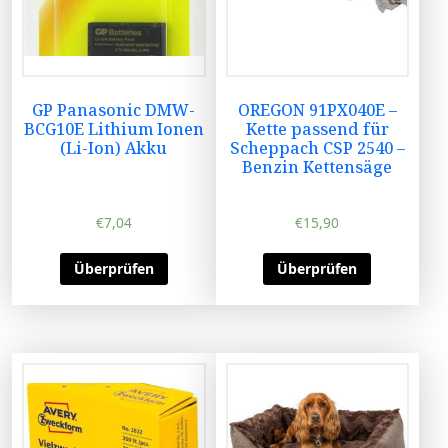
GP Panasonic DMW-
OREGON 91PX040E –
BCG10E Lithium Ionen
Kette passend für
(Li-Ion) Akku
Scheppach CSP 2540 –
Benzin Kettensäge
€
7,04
€
15,90
Überprüfen
Überprüfen