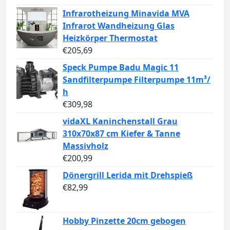
Infrarotheizung Minavida MVA
Infrarot Wandheizung Glas
Heizkörper Thermostat
€
205,69
Speck Pumpe Badu Magic 11
Sandfilterpumpe Filterpumpe 11m³/
h
€
309,98
vidaXL Kaninchenstall Grau
310x70x87 cm Kiefer & Tanne
Massivholz
€
200,99
Dönergrill Lerida mit Drehspieß
€
82,99
Hobby Pinzette 20cm gebogen