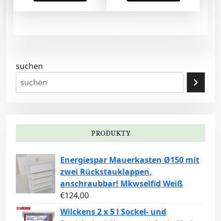
suchen
PRODUKTY
Energiespar Mauerkasten Ø150 mit
zwei Rückstauklappen,
anschraubbar! Mkwselfid Weiß
€
124,00
Wilckens 2 x 5 l Sockel- und