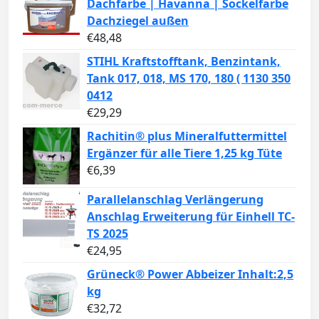
Dachfarbe | Havanna | Sockelfarbe
Dachziegel außen
€
48,48
STIHL Kraftstofftank, Benzintank,
Tank 017, 018, MS 170, 180 ( 1130 350
0412
€
29,29
Rachitin® plus Mineralfuttermittel
Ergänzer für alle Tiere 1,25 kg Tüte
€
6,39
Parallelanschlag Verlängerung
Anschlag Erweiterung für Einhell TC-
TS 2025
€
24,95
Grüneck® Power Abbeizer Inhalt:2,5
kg
€
32,72