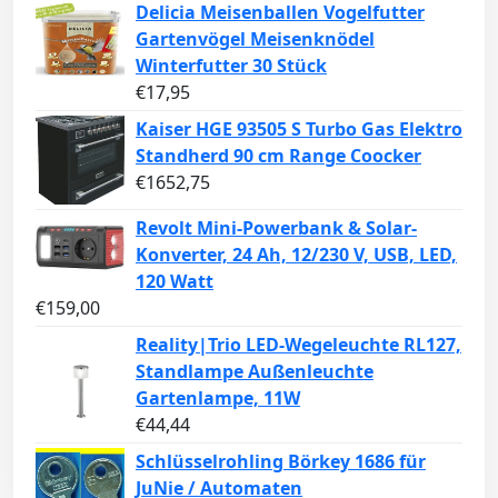
Delicia Meisenballen Vogelfutter
Gartenvögel Meisenknödel
Winterfutter 30 Stück
€
17,95
Kaiser HGE 93505 S Turbo Gas Elektro
Standherd 90 cm Range Coocker
€
1652,75
Revolt Mini-Powerbank & Solar-
Konverter, 24 Ah, 12/230 V, USB, LED,
120 Watt
€
159,00
Reality|Trio LED-Wegeleuchte RL127,
Standlampe Außenleuchte
Gartenlampe, 11W
€
44,44
Schlüsselrohling Börkey 1686 für
JuNie / Automaten