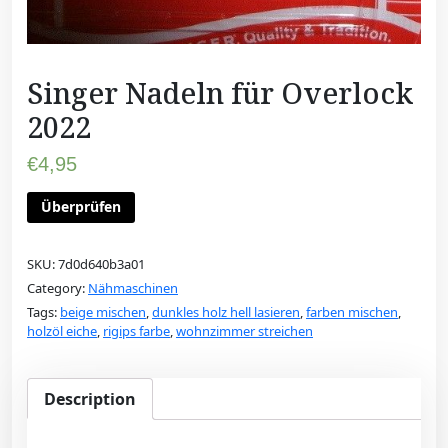
Singer Nadeln für Overlock
2022
€
4,95
Überprüfen
SKU:
7d0d640b3a01
Category:
Nähmaschinen
Tags:
beige mischen
,
dunkles holz hell lasieren
,
farben mischen
,
holzöl eiche
,
rigips farbe
,
wohnzimmer streichen
Description