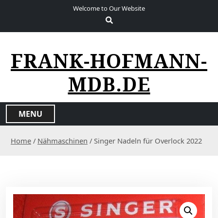
S
Welcome to Our Website
k
i
p
t
FRANK-HOFMANN-
o
c
MDB.DE
o
n
t
MENU
e
n
Home
/
Nähmaschinen
/ Singer Nadeln für Overlock 2022
t