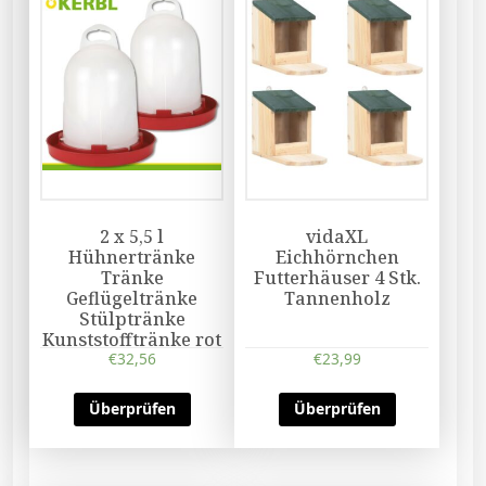
2 x 5,5 l
vidaXL
Hühnertränke
Eichhörnchen
Tränke
Futterhäuser 4 Stk.
Geflügeltränke
Tannenholz
Stülptränke
Kunststofftränke rot
€
32,56
€
23,99
Überprüfen
Überprüfen