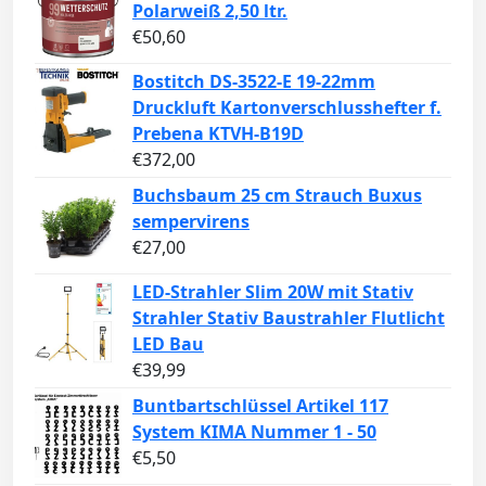
Polarweiß 2,50 ltr.
€
50,60
Bostitch DS-3522-E 19-22mm
Druckluft Kartonverschlusshefter f.
Prebena KTVH-B19D
€
372,00
Buchsbaum 25 cm Strauch Buxus
sempervirens
€
27,00
LED-Strahler Slim 20W mit Stativ
Strahler Stativ Baustrahler Flutlicht
LED Bau
€
39,99
Buntbartschlüssel Artikel 117
System KIMA Nummer 1 - 50
€
5,50