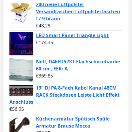
200 neue Luftpolster
Versandtaschen Luftpolstertaschen
I / 9 braun
€
48,29
LED Smart Panel Triangle Light
€
174,35
Neff, D46ED52X1 Flachschirmhaube
60 cm , EEK: A
€
369,85
19" DJ PA 8-Fach Kabel Kanal 48CM
RACK Steckdosen Leiste Licht Effekt
Anschluss
€
56,95
Küchenarmatur Spütisch Spüle
Armatur Brause Mocca