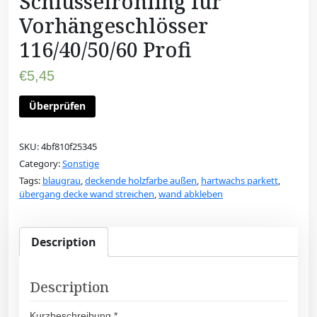
Schlüsselrohling für
Vorhängeschlösser
116/40/50/60 Profi
€
5,45
Überprüfen
SKU:
4bf810f25345
Category:
Sonstige
Tags:
blaugrau
,
deckende holzfarbe außen
,
hartwachs parkett
,
übergang decke wand streichen
,
wand abkleben
Description
Description
Kurzbeschreibung *