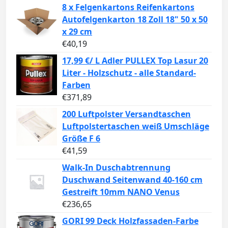
8 x Felgenkartons Reifenkartons
Autofelgenkarton 18 Zoll 18" 50 x 50
x 29 cm
€
40,19
17,99 €/ L Adler PULLEX Top Lasur 20
Liter - Holzschutz - alle Standard-
Farben
€
371,89
200 Luftpolster Versandtaschen
Luftpolstertaschen weiß Umschläge
Größe F 6
€
41,59
Walk-In Duschabtrennung
Duschwand Seitenwand 40-160 cm
Gestreift 10mm NANO Venus
€
236,65
GORI 99 Deck Holzfassaden-Farbe