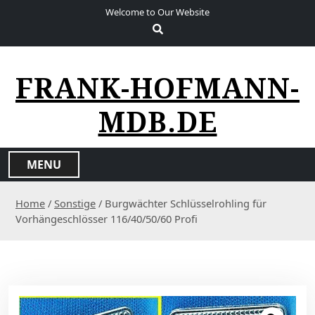
S
Welcome to Our Website
k
i
p
t
FRANK-HOFMANN-
o
c
MDB.DE
o
n
t
MENU
e
n
Home
/
Sonstige
/ Burgwächter Schlüsselrohling für
t
Vorhängeschlösser 116/40/50/60 Profi