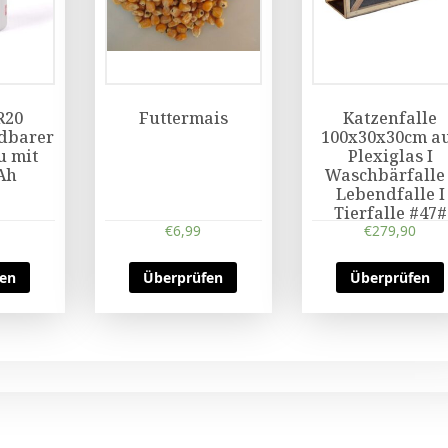
R20
Futtermais
Katzenfalle
dbarer
100x30x30cm a
 mit
Plexiglas I
Ah
Waschbärfalle 
Lebendfalle I
Tierfalle #47#
€
6,99
€
279,90
fen
Überprüfen
Überprüfen