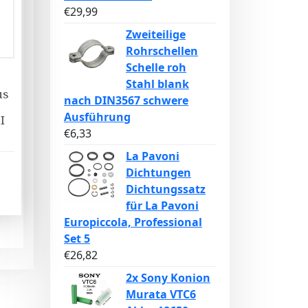
€
29,99
Zweiteilige
Rohrschellen
Schelle roh
Stahl blank
us
nach DIN3567 schwere
Ausführung
I
€
6,33
La Pavoni
Dichtungen
Dichtungssatz
für La Pavoni
Europiccola, Professional
Set 5
€
26,82
2x Sony Konion
Murata VTC6