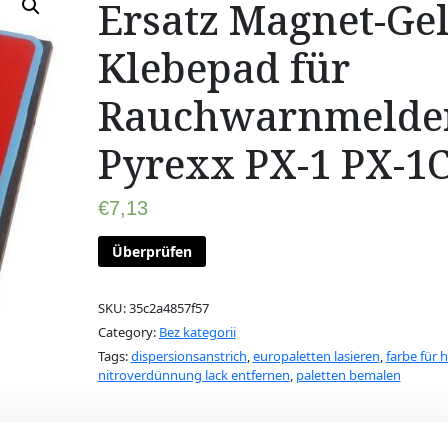
Ersatz Magnet-Gel
Klebepad für
Rauchwarnmelde
Pyrexx PX-1 PX-1
€
7,13
Überprüfen
SKU:
35c2a4857f57
Category:
Bez kategorii
Tags:
dispersionsanstrich
,
europaletten lasieren
,
farbe für h
nitroverdünnung lack entfernen
,
paletten bemalen