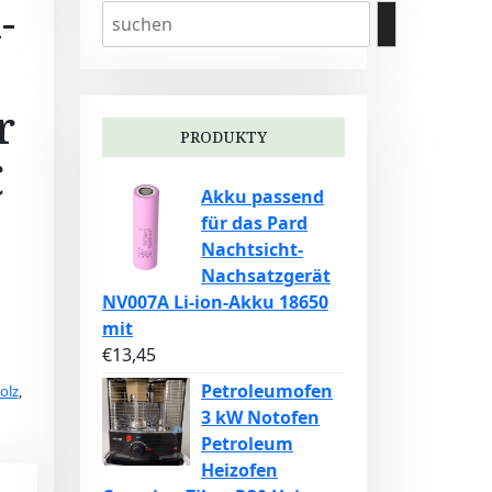
-
r
PRODUKTY
C
Akku passend
für das Pard
Nachtsicht-
Nachsatzgerät
NV007A Li-ion-Akku 18650
mit
€
13,45
Petroleumofen
olz
,
3 kW Notofen
Petroleum
Heizofen