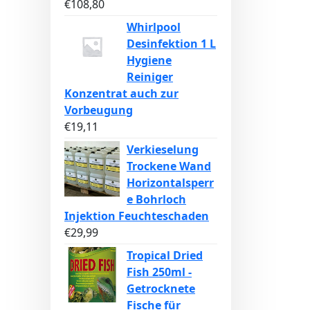
€
108,80
Whirlpool
Desinfektion 1 L
Hygiene
Reiniger
Konzentrat auch zur
Vorbeugung
€
19,11
Verkieselung
Trockene Wand
Horizontalsperr
e Bohrloch
Injektion Feuchteschaden
€
29,99
Tropical Dried
Fish 250ml -
Getrocknete
Fische für