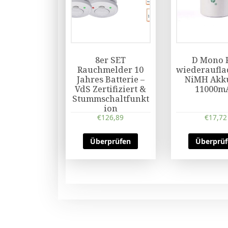
8er SET
D Mono 
Rauchmelder 10
wiederaufla
Jahres Batterie –
NiMH Akku
VdS Zertifiziert &
11000m
Stummschaltfunkt
ion
€
126,89
€
17,72
Überprüfen
Überprü