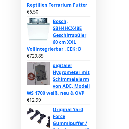
Reptilien Terrarium Futter
€
6,50
Bosch,
SBH4HCX48E
Geschirrspüler
60 cm XXL
Vollintegrierbar , EEK: D
€
729,85
digitaler
Hygrometer mit
Schímmelalarm
von ADE, Modell
WS 1700 weiß, neu & OVP
€
12,99
Original Yard
Force
Gummipuffer /