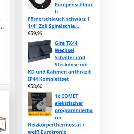
Pumpenschlauc
h
Förderschlauch schwarz 1
e
1/4" Zoll Spiralschla...
us,
€
59,99
Gira TX44
Wechsel
Schalter und
Steckdose mit
KD und Rahmen anthrazit
IP44 Komplettset
€
58,60
1x COMET
elektrischer
programmierba
rer
Heizkörperthermostat /
weiß Eurotronic