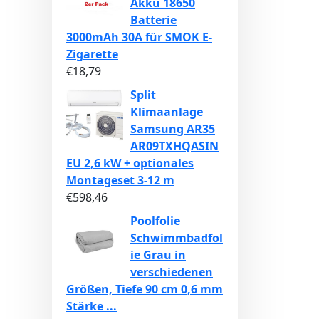
Akku 18650
Batterie
3000mAh 30A für SMOK E-
Zigarette
€
18,79
Split
Klimaanlage
Samsung AR35
AR09TXHQASIN
EU 2,6 kW + optionales
Montageset 3-12 m
€
598,46
Poolfolie
Schwimmbadfol
ie Grau in
verschiedenen
Größen, Tiefe 90 cm 0,6 mm
Stärke ...