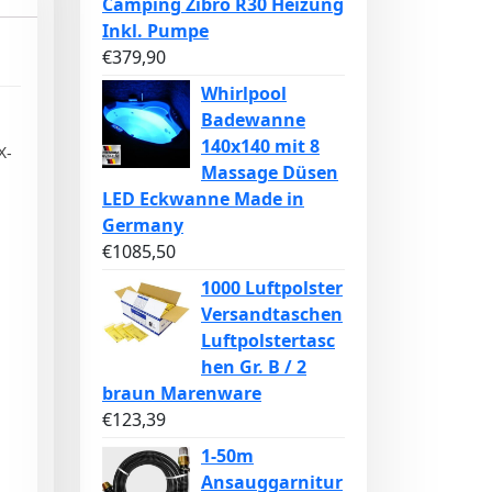
Camping Zibro R30 Heizung
Inkl. Pumpe
€
379,90
Whirlpool
Badewanne
140x140 mit 8
X-
Massage Düsen
LED Eckwanne Made in
Germany
€
1085,50
1000 Luftpolster
Versandtaschen
Luftpolstertasc
hen Gr. B / 2
braun Marenware
€
123,39
1-50m
Ansauggarnitur