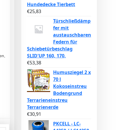
Hundedecke Tierbett
€
25,83
Türschließdämp
fer mit
austauschbaren
Federn für
Schiebetürbeschlag
SLID'UP 160, 170,
en,
€
53,38
Humusziegel 2 x
70 l
Kokoseinstreu
Bodengrund
Terrarieneinstreu
Terrarienerde
€
30,91
PKCELL - LC-