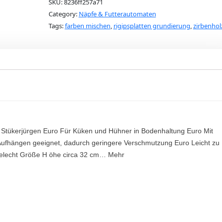
SKU:
8236ff257a71
Category:
Näpfe & Futterautomaten
Tags:
farben mischen
,
rigipsplatten grundierung
,
zirbenhol
nal Stükerjürgen Euro Für Küken und Hühner in Bodenhaltung Euro Mit
ufhängen geeignet, dadurch geringere Verschmutzung Euro Leicht zu
telecht Größe H öhe circa 32 cm… Mehr