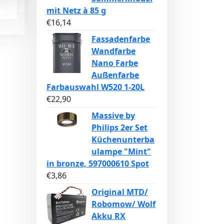
mit Netz à 85 g
€
16,14
Fassadenfarbe
Wandfarbe
Nano Farbe
Außenfarbe
Farbauswahl W520 1-20L
€
22,90
Massive by
Philips 2er Set
Küchenunterba
ulampe "Mint"
in bronze, 597000610 Spot
€
3,86
Original MTD/
Robomow/ Wolf
Akku RX