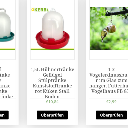
l
1,5L Hühnertränke
1 x
änke
Geflügel
Vogelerdnussbu
e
Stülptränke
r im Glas zum
ränke
Kunststofftränke
hängen Futterh
nke
rot Küken Stall
Vogelhaus FB 8
tränke
Boden
l
€
10,84
€
2,99
fen
Überprüfen
Überprüfen