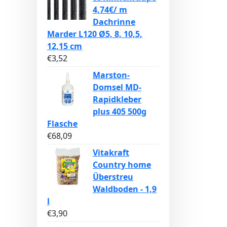
4,74€/ m
Dachrinne
Marder L120 Ø5, 8, 10,5,
12,15 cm
€
3,52
Marston-
Domsel MD-
Rapidkleber
plus 405 500g
Flasche
€
68,09
Vitakraft
Country home
Überstreu
Waldboden - 1,9
l
€
3,90