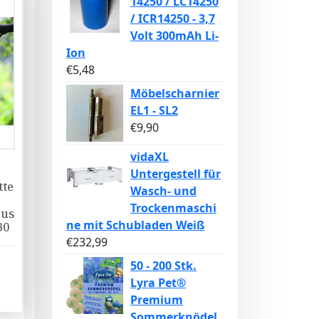
14250 / LC14250
/ ICR14250 - 3,7
Volt 300mAh Li-
Ion
€
5,48
Möbelscharnier
EL1 - SL2
€
9,90
vidaXL
Untergestell für
tte
Wasch- und
Trockenmaschi
aus
ne mit Schubladen Weiß
30
€
232,99
50 - 200 Stk.
Lyra Pet®
Premium
Sommerknödel