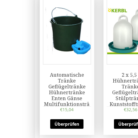
Automatische
2 x 5,5 
Tränke
Hühnertr
Geflügeltränke
Tränk
Hühnertränke
Geflügelt
Enten Gänse
Stülpträ
Multifunktionsträ
Kunststoff
€
nke
15,04
petro
€
32,56
Überprüfen
Überprü