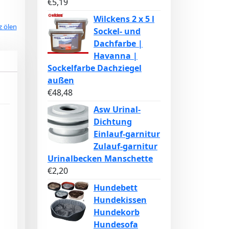
€
5,19
Wilckens 2 x 5 l
z ölen
Sockel- und
Dachfarbe |
Havanna |
Sockelfarbe Dachziegel
außen
€
48,48
Asw Urinal-
Dichtung
Einlauf-garnitur
Zulauf-garnitur
Urinalbecken Manschette
€
2,20
Hundebett
Hundekissen
Hundekorb
Hundesofa