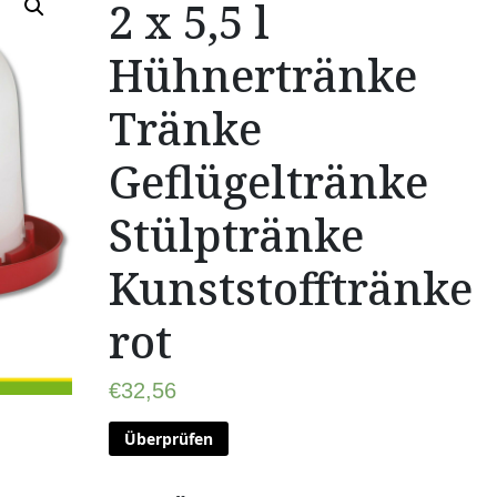
2 x 5,5 l
Hühnertränke
Tränke
Geflügeltränke
Stülptränke
Kunststofftränke
rot
€
32,56
Überprüfen