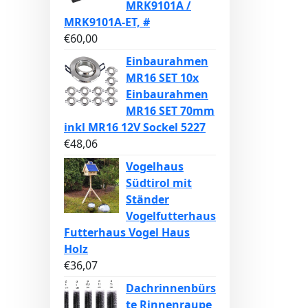
MRK9101A /
MRK9101A-ET, #
€
60,00
Einbaurahmen
MR16 SET 10x
Einbaurahmen
MR16 SET 70mm
inkl MR16 12V Sockel 5227
€
48,06
Vogelhaus
Südtirol mit
Ständer
Vogelfutterhaus
Futterhaus Vogel Haus
Holz
€
36,07
Dachrinnenbürs
te Rinnenraupe