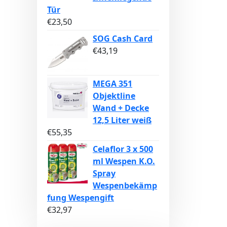
Tür
€
23,50
SOG Cash Card
€
43,19
MEGA 351
Objektline
Wand + Decke
12,5 Liter weiß
€
55,35
Celaflor 3 x 500
ml Wespen K.O.
Spray
Wespenbekämp
fung Wespengift
€
32,97