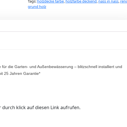
Tags:
holzdecke farbe
,
holzfarbe deckend
,
nass in nass
,
ren
grund holz
 für die Garten- und Außenbewässerung – blitzschnell installiert und
mit 25 Jahren Garantie*
 durch klick auf diesen Link aufrufen.