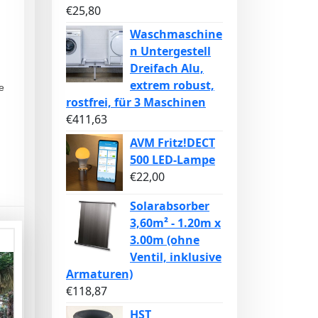
€
25,80
Waschmaschine
n Untergestell
Dreifach Alu,
extrem robust,
e
rostfrei, für 3 Maschinen
€
411,63
AVM Fritz!DECT
500 LED-Lampe
€
22,00
Solarabsorber
3,60m² - 1.20m x
3.00m (ohne
Ventil, inklusive
Armaturen)
€
118,87
HST