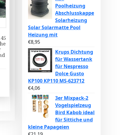
Poolheizung
Abschlusskappe
Solarheizung
Solar Solarmatte Pool
Heizung mit
145
€
8,95
che
r
Krups Dichtung
nd
für Wassertank
für Nespresso
Dolce Gusto
KP100 KP110 MS-623712
€
4,06
3er Mixpack-2
Vogelspielzeug
Bird Kabob ideal
für Sittiche und
kleine Papageien
€
21,19