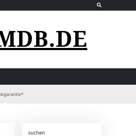
MDB.DE
nkgarantie*
suchen