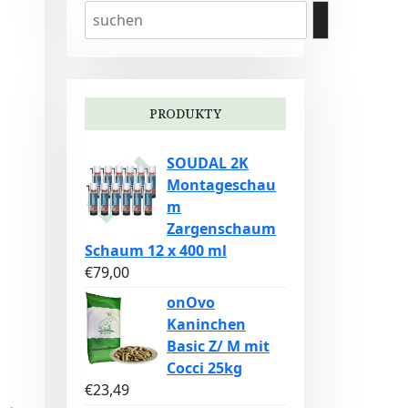
PRODUKTY
SOUDAL 2K
Montageschau
m
Zargenschaum
Schaum 12 x 400 ml
€
79,00
onOvo
Kaninchen
Basic Z/ M mit
Cocci 25kg
€
23,49