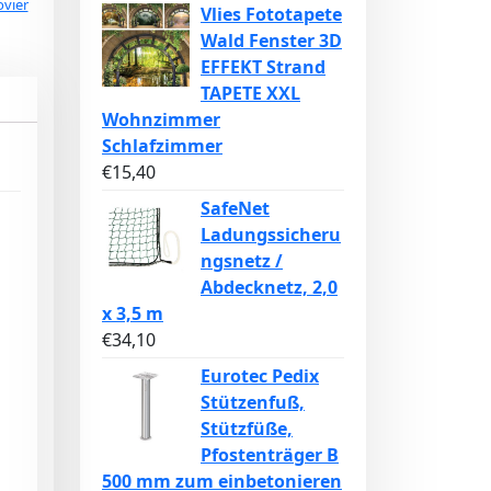
ovier
Vlies Fototapete
Wald Fenster 3D
EFFEKT Strand
TAPETE XXL
Wohnzimmer
Schlafzimmer
€
15,40
SafeNet
Ladungssicheru
ngsnetz /
Abdecknetz, 2,0
x 3,5 m
€
34,10
Eurotec Pedix
Stützenfuß,
Stützfüße,
Pfostenträger B
500 mm zum einbetonieren