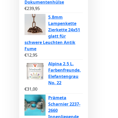
Dokumentenhülse
€
239,95
5,8mm
Lampenkette
Zierkette 24x51
glatt für
schwere Leuchten Antik
Fume
€
12,95
Alpina 2,5 L.
Farbenfreunde,
Elefantengrau
No. 22
€
31,00
Prämeta
Scharnier 2237-
2660
Innenliegende