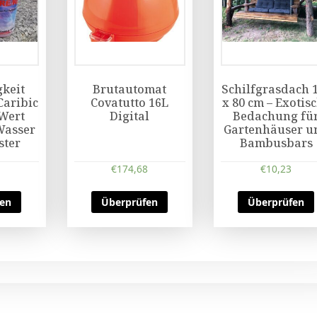
gkeit
Brutautomat
Schilfgrasdach 
Caribic
Covatutto 16L
x 80 cm – Exotis
Wert
Digital
Bedachung fü
Wasser
Gartenhäuser u
ster
Bambusbars
€
174,68
€
10,23
fen
Überprüfen
Überprüfen