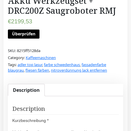
Akku Werkzeugset +
DRC200Z Saugroboter RMJ
€
2199,53
Überprüfen
SKU:
8215ff5128da
Category:
Kaffeemaschinen
Tags:
adler top lasur
,
farbe schwedenhaus
,
fassadenfarbe
blaugrau
,
fliesen färben
,
nitroverdünnung lack entfernen
Description
Description
Kurzbeschreibung *