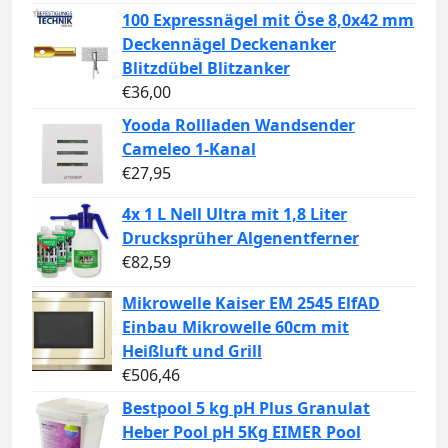
100 Expressnägel mit Öse 8,0x42 mm
Deckennägel Deckenanker
Blitzdübel Blitzanker
€
36,00
Yooda Rollladen Wandsender
Cameleo 1-Kanal
€
27,95
4x 1 L Nell Ultra mit 1,8 Liter
Drucksprüher Algenentferner
€
82,59
Mikrowelle Kaiser EM 2545 ElfAD
Einbau Mikrowelle 60cm mit
Heißluft und Grill
€
506,46
Bestpool 5 kg pH Plus Granulat
Heber Pool pH 5Kg EIMER Pool