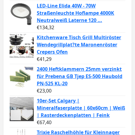
LED-Line Elida 40W - 70W
Straßenleuchte Hoflampe 4000K
Neutralweiß Laterne 120 ...
€
134,32
Kitchenware Tisch Grill Multiröster
Wendegrillplat?te Maronenröster
Crepers Ofen
€
41,29
2400 Heftklammern 25mm verzinkt
für Prebena GB Tjep ES-500 Haubold
PN-525 KL-20
€
23,00
10er-Set Calgary |
Mineralfaserplatte | 60x60cm | Weiß
| Rasterdeckenplatten | Feink
€
67,40
Trixie Raschelhöhle für Kleinnager