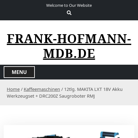
S
Welcome to Our Website
k
i
p
t
FRANK-HOFMANN-
o
c
MDB.DE
o
n
t
MENU
e
n
Home
/
Kaffeemaschinen
/ 12tlg. MAKITA LXT 18V Akku
t
Werkzeugset + DRC200Z Saugroboter RMJ