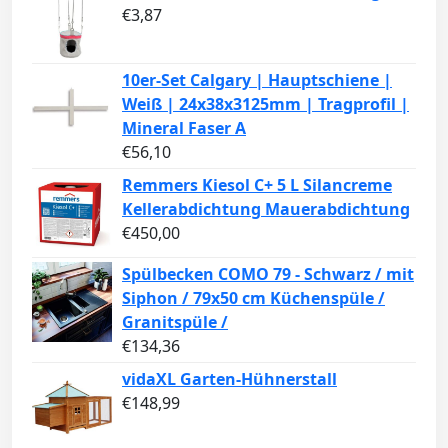
€
3,87
10er-Set Calgary | Hauptschiene |
Weiß | 24x38x3125mm | Tragprofil |
Mineral Faser A
€
56,10
Remmers Kiesol C+ 5 L Silancreme
Kellerabdichtung Mauerabdichtung
€
450,00
Spülbecken COMO 79 - Schwarz / mit
Siphon / 79x50 cm Küchenspüle /
Granitspüle /
€
134,36
vidaXL Garten-Hühnerstall
€
148,99