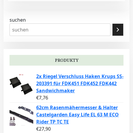
suchen
PRODUKTY
2x Riegel Verschluss Haken Krups SS-
203391 für FDK451 FDK452 FDK442
Sandwichmaker
€
7,76
62cm Rasenmähermesser & Halter
Castelgarden Easy Life EL 63 M ECO
Rider TP TC TE
€
27,90