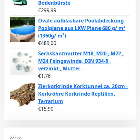
Bodenbürste
€
299,99
Ovale aufblasbare Poolabdeckung
Poolplane aus LKW Plane 680 g/ m²
(1360g/ m²)
€
489,00
Sechskantmutter M18, M20 , M22 ,
M24 Feingewinde, DIN 934-8 ,
verzinkt , Mutter
€
1,76
Zierkorkrinde Korktunnel ca. 20cm -
Korkröhre Korkrinde Reptilien,
Terrarium
€
15,90
zzzzz