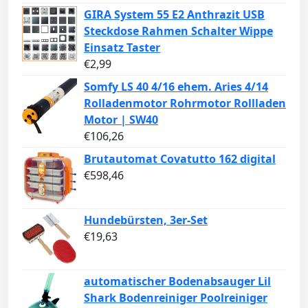
GIRA System 55 E2 Anthrazit USB
Steckdose Rahmen Schalter Wippe
Einsatz Taster
€
2,99
Somfy LS 40 4/16 ehem. Aries 4/14
Rolladenmotor Rohrmotor Rollladen
Motor | SW40
€
106,26
Brutautomat Covatutto 162 digital
€
598,46
Hundebürsten, 3er-Set
€
19,63
automatischer Bodenabsauger Lil
Shark Bodenreiniger Poolreiniger