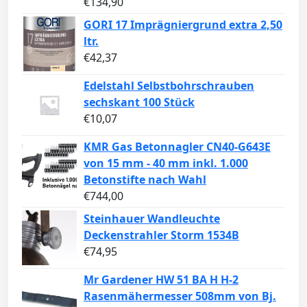
€
134,90
GORI 17 Imprägniergrund extra 2,50
ltr.
€
42,37
Edelstahl Selbstbohrschrauben
sechskant 100 Stück
€
10,07
KMR Gas Betonnagler CN40-G643E
von 15 mm - 40 mm inkl. 1.000
Betonstifte nach Wahl
€
744,00
Steinhauer Wandleuchte
Deckenstrahler Storm 1534B
€
74,95
Mr Gardener HW 51 BA H H-2
Rasenmähermesser 508mm von Bj.