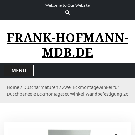
S
Welcome to Our Website
k
i
p
t
FRANK-HOFMANN-
o
c
MDB.DE
o
n
t
MENU
e
n
Home
/
Duscharmaturen
/ Zwei Eckmontagewinkel für
t
Duschpaneele Eckmontageset Winkel Wandbefestigung 2x