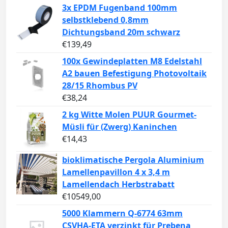
3x EPDM Fugenband 100mm
selbstklebend 0,8mm
Dichtungsband 20m schwarz
€
139,49
100x Gewindeplatten M8 Edelstahl
A2 bauen Befestigung Photovoltaik
28/15 Rhombus PV
€
38,24
2 kg Witte Molen PUUR Gourmet-
Müsli für (Zwerg) Kaninchen
€
14,43
bioklimatische Pergola Aluminium
Lamellenpavillon 4 x 3,4 m
Lamellendach Herbstrabatt
€
10549,00
5000 Klammern Q-6774 63mm
CSVHA-ETA verzinkt für Prebena