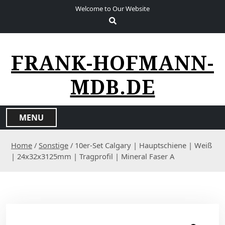
S
Welcome to Our Website
k
i
p
t
FRANK-HOFMANN-
o
c
MDB.DE
o
n
t
MENU
e
n
Home
/
Sonstige
/ 10er-Set Calgary | Hauptschiene | Weiß
t
| 24x32x3125mm | Tragprofil | Mineral Faser A