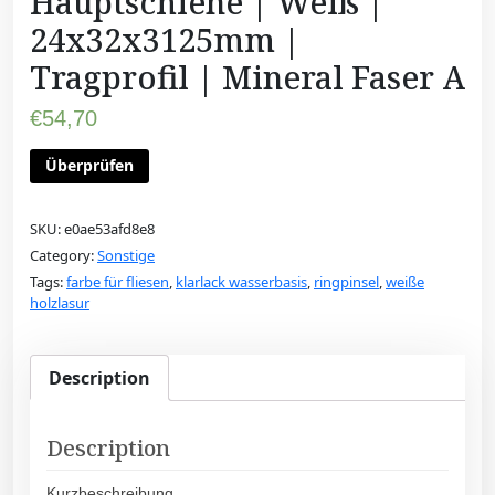
Hauptschiene | Weiß |
24x32x3125mm |
Tragprofil | Mineral Faser A
€
54,70
Überprüfen
SKU:
e0ae53afd8e8
Category:
Sonstige
Tags:
farbe für fliesen
,
klarlack wasserbasis
,
ringpinsel
,
weiße
holzlasur
Description
Description
Kurzbeschreibung