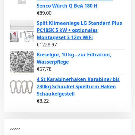
Senco Würth Q BeA 180 H
€
89,00
Split Klimaanlage LG Standard Plus
PC18SK 5 kW + optionales
Montageset 3-12m WiFi
€
1228,97
Kieselgur, 10 kg - zur Filtration,
Wasserpflege
€
57,78
4 St Karabinerhaken Karabiner bis
230kg Schaukel Spielturm Haken
Schaukelgestell
€
8,22
zzzzz