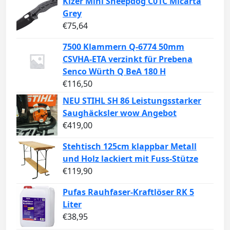
Kizer Mini Sheepdog C01C Micarta
Grey
€
75,64
7500 Klammern Q-6774 50mm
CSVHA-ETA verzinkt für Prebena
Senco Würth Q BeA 180 H
€
116,50
NEU STIHL SH 86 Leistungsstarker
Saughäcksler wow Angebot
€
419,00
Stehtisch 125cm klappbar Metall
und Holz lackiert mit Fuss-Stütze
€
119,90
Pufas Rauhfaser-Kraftlöser RK 5
Liter
€
38,95