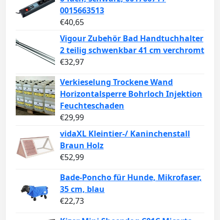
0015663513
€
40,65
Vigour Zubehör Bad Handtuchhalter
2 teilig schwenkbar 41 cm verchromt
€
32,97
Verkieselung Trockene Wand
Horizontalsperre Bohrloch Injektion
Feuchteschaden
€
29,99
vidaXL Kleintier-/ Kaninchenstall
Braun Holz
€
52,99
Bade-Poncho für Hunde, Mikrofaser,
35 cm, blau
€
22,73