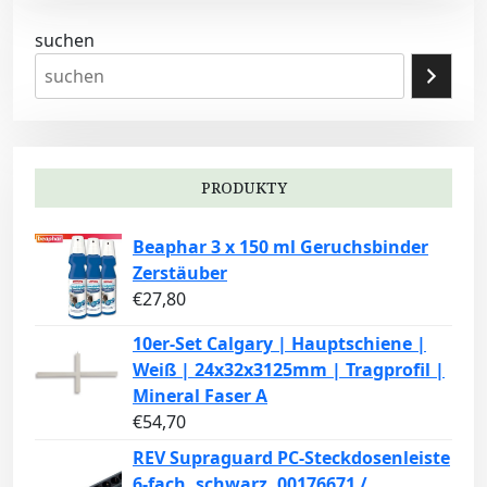
suchen
PRODUKTY
Beaphar 3 x 150 ml Geruchsbinder
Zerstäuber
€
27,80
10er-Set Calgary | Hauptschiene |
Weiß | 24x32x3125mm | Tragprofil |
Mineral Faser A
€
54,70
REV Supraguard PC-Steckdosenleiste
6-fach, schwarz, 00176671 /