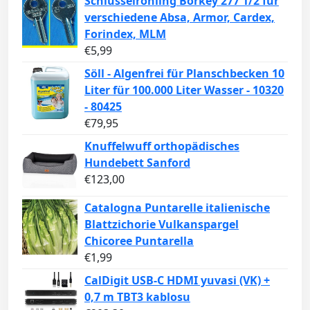
Schlüsselrohling Börkey 277 1/2 für
verschiedene Absa, Armor, Cardex,
Forindex, MLM
€
5,99
Söll - Algenfrei für Planschbecken 10
Liter für 100.000 Liter Wasser - 10320
- 80425
€
79,95
Knuffelwuff orthopädisches
Hundebett Sanford
€
123,00
Catalogna Puntarelle italienische
Blattzichorie Vulkanspargel
Chicoree Puntarella
€
1,99
CalDigit USB-C HDMI yuvasi (VK) +
0,7 m TBT3 kablosu