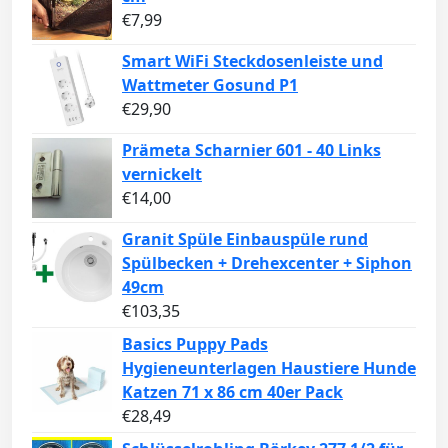
€
7,99
Smart WiFi Steckdosenleiste und
Wattmeter Gosund P1
€
29,90
Prämeta Scharnier 601 - 40 Links
vernickelt
€
14,00
Granit Spüle Einbauspüle rund
Spülbecken + Drehexcenter + Siphon
49cm
€
103,35
Basics Puppy Pads
Hygieneunterlagen Haustiere Hunde
Katzen 71 x 86 cm 40er Pack
€
28,49