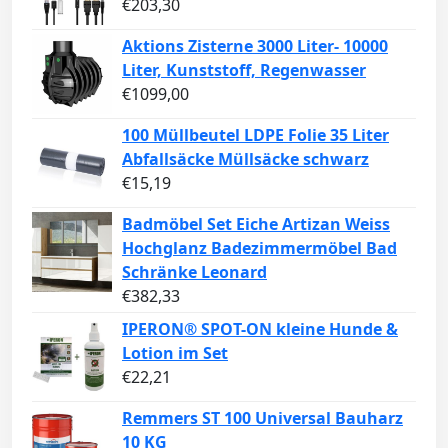
€
203,30
Aktions Zisterne 3000 Liter- 10000
Liter, Kunststoff, Regenwasser
€
1099,00
100 Müllbeutel LDPE Folie 35 Liter
Abfallsäcke Müllsäcke schwarz
€
15,19
Badmöbel Set Eiche Artizan Weiss
Hochglanz Badezimmermöbel Bad
Schränke Leonard
€
382,33
IPERON® SPOT-ON kleine Hunde &
Lotion im Set
€
22,21
Remmers ST 100 Universal Bauharz
10 KG