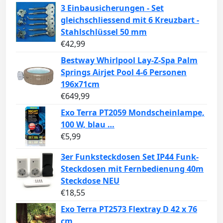
3 Einbausicherungen - Set
gleichschliessend mit 6 Kreuzbart -
Stahlschlüssel 50 mm
€
42,99
Bestway Whirlpool Lay-Z-Spa Palm
Springs Airjet Pool 4-6 Personen
196x71cm
€
649,99
Exo Terra PT2059 Mondscheinlampe,
100 W, blau …
€
5,99
3er Funksteckdosen Set IP44 Funk-
Steckdosen mit Fernbedienung 40m
Steckdose NEU
€
18,55
Exo Terra PT2573 Flextray D 42 x 76
cm