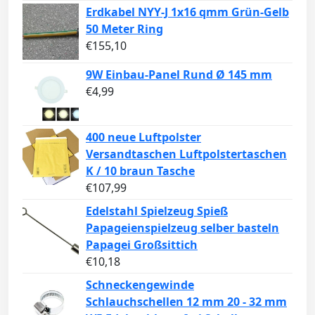
Erdkabel NYY-J 1x16 qmm Grün-Gelb
50 Meter Ring
€
155,10
9W Einbau-Panel Rund Ø 145 mm
€
4,99
400 neue Luftpolster
Versandtaschen Luftpolstertaschen
K / 10 braun Tasche
€
107,99
Edelstahl Spielzeug Spieß
Papageienspielzeug selber basteln
Papagei Großsittich
€
10,18
Schneckengewinde
Schlauchschellen 12 mm 20 - 32 mm