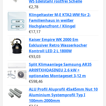
W5 Edelstahl rostfrei Schelle
€
2,78
Klingeltaster M-E KTA2-WW für 2-
Familienhaus in weißer
Hochglanzfront / Klingel
€
17,17
Kaiser Empire WK 2000 Em
Exklusiver Retro Wasserkocher
Kontroll LED 2 L 1800W
€
93,03
Split Klimaanlage Samsung AR35
AR09TXHQASINEU 2,6 kW +
optionales Montageset 3-12 m
€
598,46
ALU Profil Aluprofil 45x45mm Nut 10
Aluminium Systemprofil Typ I
100mm-2000mm