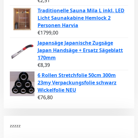
€
2,51
Traditionelle Sauna Mila L inkl. LED
Licht Saunakabine Hemlock 2
Personen Harvia
€
1799,00
Japansäge Japanische Zugsäge
Japan Handsäge + Ersatz Sägeblatt
170mm
€
8,39
6 Rollen Stretchfolie 50cm 300m
23my Verpackungsfolie schwarz
Wickelfolie NEU
€
76,80
zzzzz