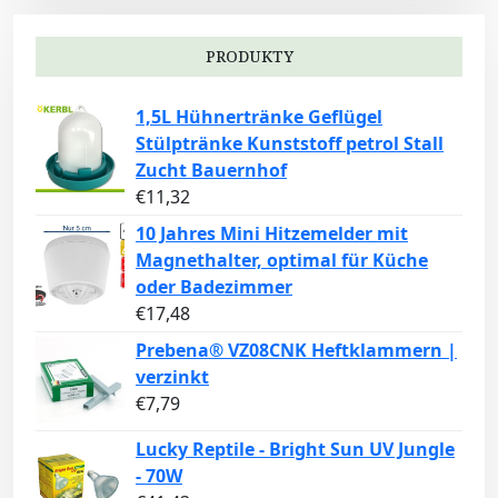
PRODUKTY
1,5L Hühnertränke Geflügel
Stülptränke Kunststoff petrol Stall
Zucht Bauernhof
€
11,32
10 Jahres Mini Hitzemelder mit
Magnethalter, optimal für Küche
oder Badezimmer
€
17,48
Prebena® VZ08CNK Heftklammern |
verzinkt
€
7,79
Lucky Reptile - Bright Sun UV Jungle
- 70W