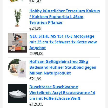
€
41,43
Hobby künstlicher Terrarium Kaktus
/ Kakteen Euphorbia L 46cm
Terrarien Pflanze
€
24,99
NEU STIHL MS 151 TC-E Motorsäge
mit 25 cm 1x Schwert 1x Kette wow
Angebot
€
499,00
Hüfisan Geflügeleinstreu 25kg
Badesand Hühner Staubbad gegen
Milben Naturprodukt
€
21,99
Duschtasse Duschwanne
Viertelkreis Acryl Brausewanne 14
cm mit Füße Schürze Weiß
€
126,05