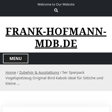
S
Welcome to Our Website
k
i
p
t
FRANK-HOFMANN-
o
c
MDB.DE
o
n
t
MENU
e
n
Home
/
Zubehör & Ausstattung
/ 5er Sparpack
t
Vogelspielzeug Original Bird Kabob ideal für Sittiche und
kleine …