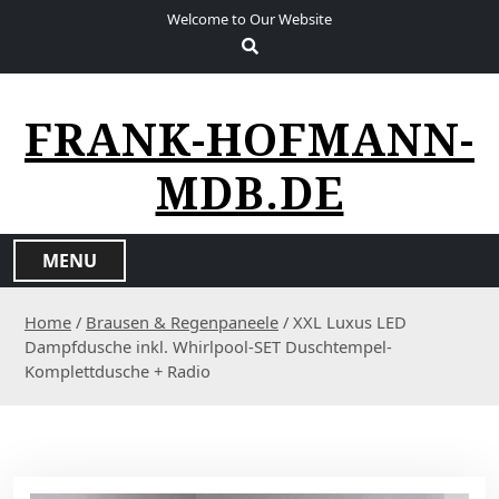
S
Welcome to Our Website
k
i
p
t
FRANK-HOFMANN-
o
c
MDB.DE
o
n
t
MENU
e
n
Home
/
Brausen & Regenpaneele
/ XXL Luxus LED
t
Dampfdusche inkl. Whirlpool-SET Duschtempel-
Komplettdusche + Radio