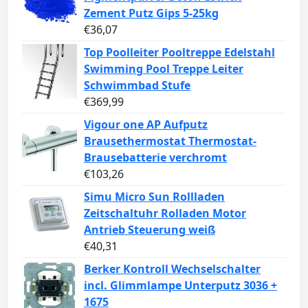
Zement Putz Gips 5-25kg
€
36,07
Top Poolleiter Pooltreppe Edelstahl
Swimming Pool Treppe Leiter
Schwimmbad Stufe
€
369,99
Vigour one AP Aufputz
Brausethermostat Thermostat-
Brausebatterie verchromt
€
103,26
Simu Micro Sun Rollladen
Zeitschaltuhr Rolladen Motor
Antrieb Steuerung weiß
€
40,31
Berker Kontroll Wechselschalter
incl. Glimmlampe Unterputz 3036 +
1675