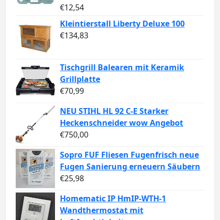
€
12,54
Kleintierstall Liberty Deluxe 100
€
134,83
Tischgrill Balearen mit Keramik
Grillplatte
€
70,99
NEU STIHL HL 92 C-E Starker
Heckenschneider wow Angebot
€
750,00
Sopro FUF Fliesen Fugenfrisch neue
Fugen Sanierung erneuern Säubern
€
25,98
Homematic IP HmIP-WTH-1
Wandthermostat mit