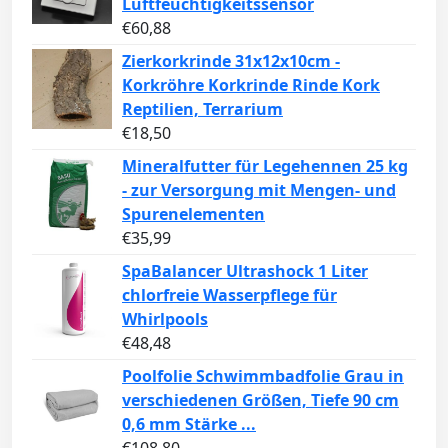
Luftfeuchtigkeitssensor
€
60,88
Zierkorkrinde 31x12x10cm -
Korkröhre Korkrinde Rinde Kork
Reptilien, Terrarium
€
18,50
Mineralfutter für Legehennen 25 kg
- zur Versorgung mit Mengen- und
Spurenelementen
€
35,99
SpaBalancer Ultrashock 1 Liter
chlorfreie Wasserpflege für
Whirlpools
€
48,48
Poolfolie Schwimmbadfolie Grau in
verschiedenen Größen, Tiefe 90 cm
0,6 mm Stärke ...
€
108,80