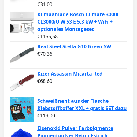
€
31,00
Klimaanlage Bosch Climate 3000i
CL3000iU W 53 E 5,3 kW + WiFi +
optionales Montageset
€
1155,58
Real Steel Stella G10 Green SW
€
70,36
Kizer Assassin Micarta Red
€
68,60
Schweißnaht aus der Flasche
Klebstoffkoffer XXL + gratis SET dazu
€
119,00
Eisenoxid Pulver Farbpigmente
Pigmentpulver Beton Estrich