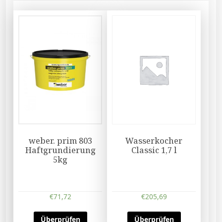
weber. prim 803
Wasserkocher
Haftgrundierung
Classic 1,7 l
5kg
€
71,72
€
205,69
Überprüfen
Überprüfen