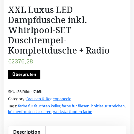
XXL Luxus LED
Dampfdusche inkl.
Whirlpool-SET
Duschtempel-
Komplettdusche + Radio
€
2376,28
Überprüfen
SKU:
36f96dee7d6b
Category:
Brausen & Regenpaneele
Tags:
farbe für feuchten keller
,
farbe für fliesen
,
holzlasur streichen
,
küchenfronten lackieren
,
werkstattboden farbe
Description